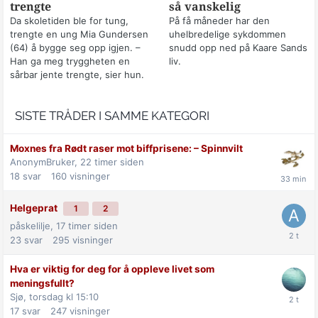
trengte
så vanskelig
Da skoletiden ble for tung,
På få måneder har den
trengte en ung Mia Gundersen
uhelbredelige sykdommen
(64) å bygge seg opp igjen. –
snudd opp ned på Kaare Sands
Han ga meg tryggheten en
liv.
sårbar jente trengte, sier hun.
SISTE TRÅDER I SAMME KATEGORI
Moxnes fra Rødt raser mot biff­prisene: –⁠ Spinnvilt
AnonymBruker,
22 timer siden
18
svar
160
visninger
Helgeprat
1
2
påskelilje,
17 timer siden
23
svar
295
visninger
Hva er viktig for deg for å oppleve livet som
meningsfullt?
Sjø,
torsdag kl 15:10
17
svar
247
visninger