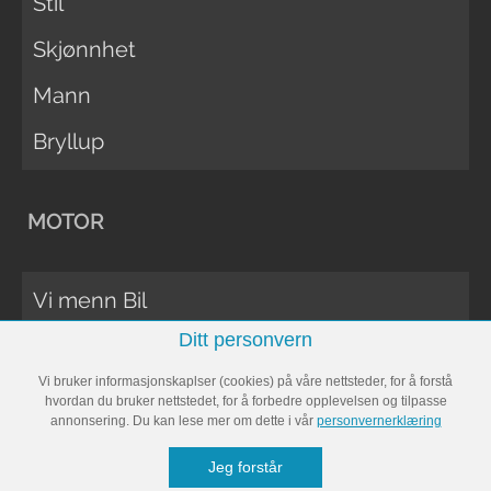
Stil
Skjønnhet
Mann
Bryllup
MOTOR
Vi menn Bil
Ditt personvern
Biltester
Vi bruker informasjonskaplser (cookies) på våre nettsteder, for å forstå
Vi Menn Båt
hvordan du bruker nettstedet, for å forbedre opplevelsen og tilpasse
annonsering. Du kan lese mer om dette i vår
personvernerklæring
Båttester
Jeg forstår
Bobil