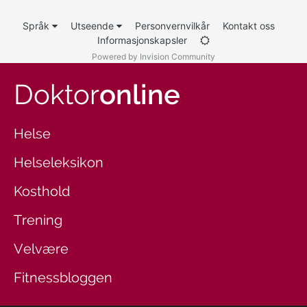
Språk
Utseende
Personvernvilkår
Kontakt oss
Informasjonskapsler
Powered by Invision Community
Doktor
online
Helse
Helseleksikon
Kosthold
Trening
Velvære
Fitnessbloggen