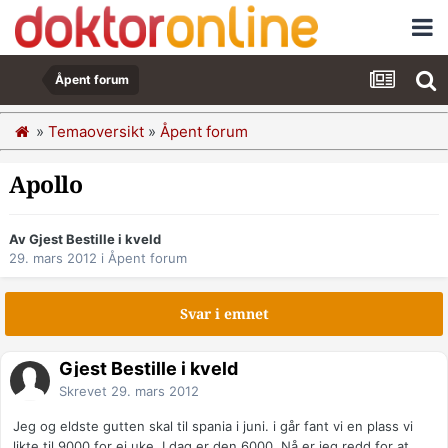
Åpent forum
»
Temaoversikt
»
Åpent forum
Apollo
Av Gjest Bestille i kveld
29. mars 2012
i
Åpent forum
Svar i emnet
Gjest Bestille i kveld
Skrevet
29. mars 2012
Jeg og eldste gutten skal til spania i juni. i går fant vi en plass vi
likte til 9000 for ei uke. I dag er den 6000. Nå er jeg redd for at