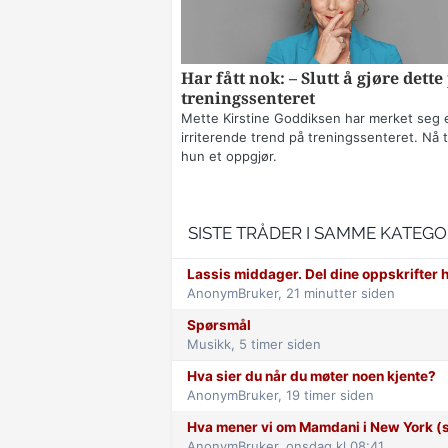
Har fått nok: – Slutt å gjøre dette
treningssenteret
Mette Kirstine Goddiksen har merket seg 
irriterende trend på treningssenteret. Nå t
hun et oppgjør.
SISTE TRÅDER I SAMME KATEGO
Lassis middager. Del dine oppskrifter h
AnonymBruker,
21 minutter siden
Spørsmål
Musikk,
5 timer siden
Hva sier du når du møter noen kjente?
AnonymBruker,
19 timer siden
Hva mener vi om Mamdani i New York (s
AnonymBruker,
onsdag kl 08:41