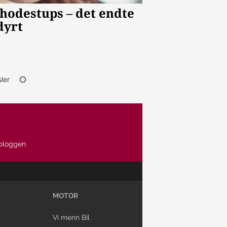
ler
bloggen
MOTOR
Vi menn Bil