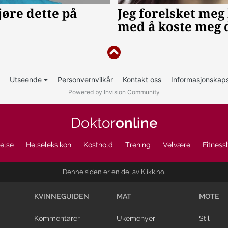
Utseende
Personvernvilkår
Kontakt oss
Informasjonskaps
Powered by Invision Community
Doktor
online
else
Helseleksikon
Kosthold
Trening
Velvære
Fitness
Denne siden er en del av
Klikk.no
.
KVINNEGUIDEN
MAT
MOTE
Kommentarer
Ukemenyer
Stil