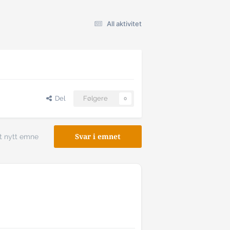
All aktivitet
Del
Følgere
0
t nytt emne
Svar i emnet