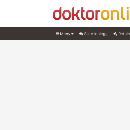
Meny
Siste innlegg
Retnin