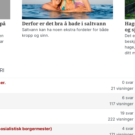
 på
Derfor er det bra å bade i saltvann
Hage
og s
Saltvann kan ha noen ekstra fordeler for både
kropp og sinn.
en
Det e
ar
beskj
hage,
ditt 
RI
0
svar
er.
21
visninger
6
svar
117
visninger
19
svar
222
visninger
4
svar
osialistisk borgermester)
171
visninger