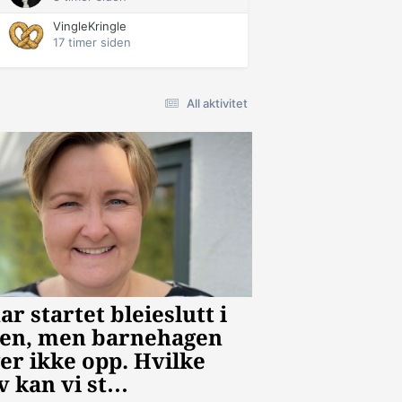
VingleKringle
17 timer siden
All aktivitet