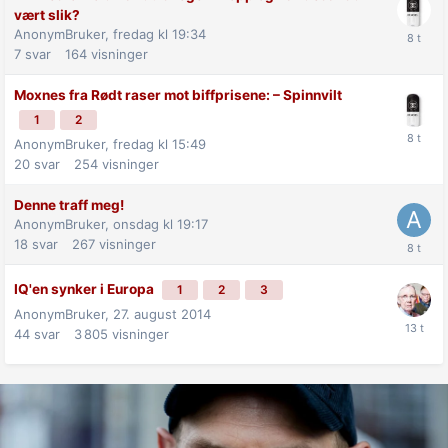
vært slik?
AnonymBruker,
fredag kl 19:34
7
svar
164
visninger
Moxnes fra Rødt raser mot biff­prisene: –⁠ Spinnvilt
1
2
AnonymBruker,
fredag kl 15:49
20
svar
254
visninger
Denne traff meg!
AnonymBruker,
onsdag kl 19:17
18
svar
267
visninger
IQ'en synker i Europa
1
2
3
AnonymBruker,
27. august 2014
44
svar
3 805
visninger