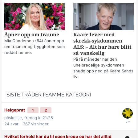
Åpner opp om traume
Kaare lever med
skrekk-sykdommen
Mia Gundersen (64) åpner opp
om traumer og tryggheten som
ALS: – Alt har bare blitt
reddet henne.
så vanskelig
På få måneder har den
uhelbredelige sykdommen
snudd opp ned på Kaare Sands
liv.
SISTE TRÅDER I SAMME KATEGORI
Helgeprat
1
2
påskelilje,
fredag kl 21:25
24
svar
367
visninger
Hvilket forhold har du til egen kropp og har det alltid