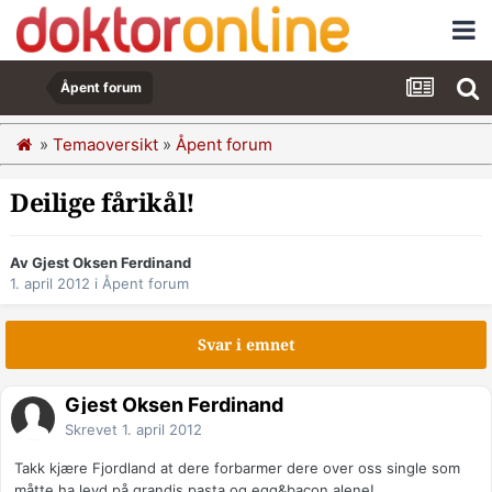
Åpent forum
»
Temaoversikt
»
Åpent forum
Deilige fårikål!
Av Gjest Oksen Ferdinand
1. april 2012
i
Åpent forum
Svar i emnet
Gjest Oksen Ferdinand
Skrevet
1. april 2012
Takk kjære Fjordland at dere forbarmer dere over oss single som
måtte ha levd på grandis,pasta og egg&bacon alene!