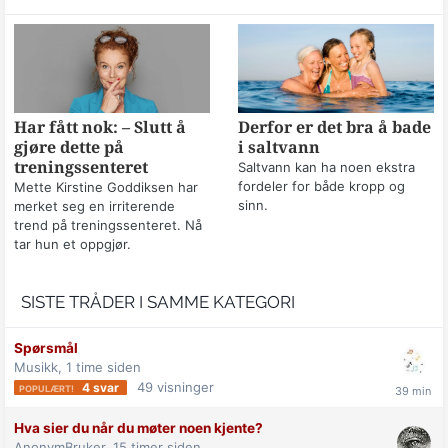
Har fått nok: – Slutt å
Derfor er det bra å bade
gjøre dette på
i saltvann
treningssenteret
Saltvann kan ha noen ekstra
fordeler for både kropp og
Mette Kirstine Goddiksen har
sinn.
merket seg en irriterende
trend på treningssenteret. Nå
tar hun et oppgjør.
SISTE TRÅDER I SAMME KATEGORI
Spørsmål
Musikk,
1 time siden
49
visninger
4
svar
Hva sier du når du møter noen kjente?
AnonymBruker,
15 timer siden