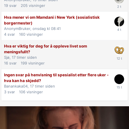
19
svar
205
visninger
Hva mener vi om Mamdani i New York (sosialistisk
borgermester)
AnonymBruker,
onsdag kl 08:41
4
svar
160
visninger
Hva er viktig for deg for å oppleve livet som
meningsfullt?
Sjø,
17 timer siden
16
svar
199
visninger
Ingen svar på henvisning til spesialist etter flere uker -
hva kan ha skjedd?
Banankaka04,
17 timer siden
3
svar
106
visninger