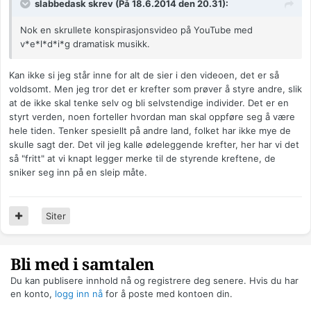
slabbedask skrev (På 18.6.2014 den 20.31):
Nok en skrullete konspirasjonsvideo på YouTube med
v*e*l*d*i*g dramatisk musikk.
Kan ikke si jeg står inne for alt de sier i den videoen, det er så
voldsomt. Men jeg tror det er krefter som prøver å styre andre, slik
at de ikke skal tenke selv og bli selvstendige individer. Det er en
styrt verden, noen forteller hvordan man skal oppføre seg å være
hele tiden. Tenker spesiellt på andre land, folket har ikke mye de
skulle sagt der. Det vil jeg kalle ødeleggende krefter, her har vi det
så "fritt" at vi knapt legger merke til de styrende kreftene, de
sniker seg inn på en sleip måte.
Siter
Bli med i samtalen
Du kan publisere innhold nå og registrere deg senere. Hvis du har
en konto,
logg inn nå
for å poste med kontoen din.