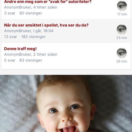
Andre enn meg som er "svak for" autoriteter?
AnonymBruker,
4 timer siden
3
svar
80
visninger
Når du ser ansiktet i speilet, hva ser du da?
AnonymBruker,
I går, 18:04
13
svar
182
visninger
Denne traff meg!
AnonymBruker,
2 timer siden
5
svar
83
visninger