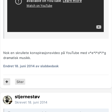
Nok en skrullete konspirasjonsvideo på YouTube med v*e*l*d*i*g
dramatisk musikk.
Endret
18. juni 2014
av slabbedask
Siter
stjernestøv
Skrevet
18. juni 2014