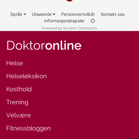
Språk
Utseende
Personvernvilkår
Kontakt oss
Informasjonskapsler
Powered by Invision Community
Doktor
online
Helse
Helseleksikon
Kosthold
Trening
Velvære
Fitnessbloggen