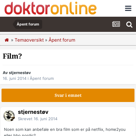
Åpent forum
»
Temaoversikt
»
Åpent forum
Film?
Av stjernestøv
16. juni 2014
i
Åpent forum
Svar i emnet
stjernestøv
Skrevet
16. juni 2014
Noen som kan anbefale en bra film som er på netflix, home2you
eller hbo nordic?