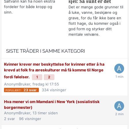
sjel: Så sunt er det
Saltvann kan ha noen ekstra
fordeler for både kropp og
Det er mange gode grunner til
sinn.
å luke, vanne, beskjære og
grave, for du får ikke bare en
flott hage, du kommer også i
god form og styrker ditt
mentale velvære.
SISTE TRÅDER I SAMME KATEGORI
Kvinner krever mer beskyttelse for kvinner etter å ha
krevd at folk fra æreskulturer må få komme til Norge
fordi følelser.
1
2
AnonymBruker,
fredag kl 17:55
334
visninger
23
svar
Hva mener vi om Mamdani i New York (sosialistisk
borgermester)
AnonymBruker,
13 timer siden
2
svar
96
visninger