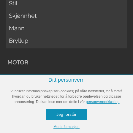
Stil
Skjønnhet
Mann
Bryllup
MOTOR
Ditt personvern
Vi menn Bil
Vi bruker informasjonskaplser (cookies) på våre nettsteder, for å forstå
Biltester
hvordan du bruker nettstedet, for å forbedre opplevelsen og tilpasse
annonsering. Du kan lese mer om dette i vår
personvernerklæring
Vi Menn Båt
Jeg forstår
Båttester
Mer informasjon