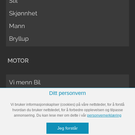
Stil
Skjønnhet
Mann
Bryllup
MOTOR
Vi menn Bil
Ditt personvern
Biltester
Vi bruker informasjonskaplser (cookies) på våre nettsteder, for å forstå
Vi Menn Båt
hvordan du bruker nettstedet, for å forbedre opplevelsen og tilpasse
annonsering. Du kan lese mer om dette i vår
personvernerklæring
Båttester
Jeg forstår
Bobil