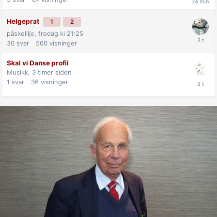
Helgeprat
1
2
påskelilje,
fredag kl 21:25
30
svar
560
visninger
Skal vi Danse profil
Musikk,
3 timer siden
1
svar
36
visninger