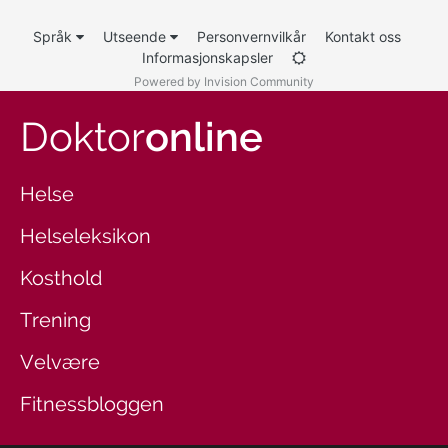
Språk
Utseende
Personvernvilkår
Kontakt oss
Informasjonskapsler
Powered by Invision Community
Doktor
online
Helse
Helseleksikon
Kosthold
Trening
Velvære
Fitnessbloggen