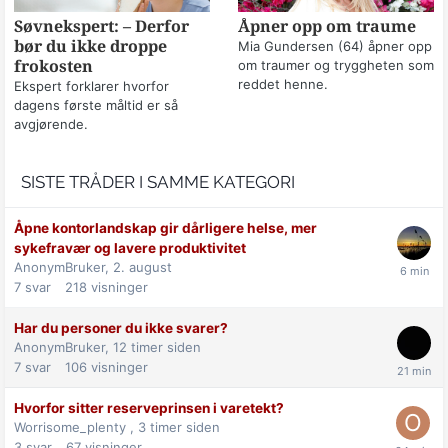
Søvnekspert: – Derfor
Åpner opp om traume
bør du ikke droppe
Mia Gundersen (64) åpner opp
frokosten
om traumer og tryggheten som
reddet henne.
Ekspert forklarer hvorfor
dagens første måltid er så
avgjørende.
SISTE TRÅDER I SAMME KATEGORI
Åpne kontorlandskap gir dårligere helse, mer
sykefravær og lavere produktivitet
AnonymBruker,
2. august
7
svar
218
visninger
Har du personer du ikke svarer?
AnonymBruker,
12 timer siden
7
svar
106
visninger
Hvorfor sitter reserveprinsen i varetekt?
Worrisome_plenty ,
3 timer siden
3
svar
67
visninger