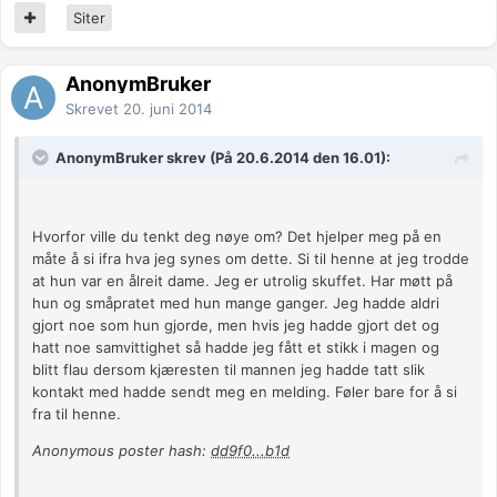
Siter
AnonymBruker
Skrevet
20. juni 2014
AnonymBruker skrev (På 20.6.2014 den 16.01):
Hvorfor ville du tenkt deg nøye om? Det hjelper meg på en
måte å si ifra hva jeg synes om dette. Si til henne at jeg trodde
at hun var en ålreit dame. Jeg er utrolig skuffet. Har møtt på
hun og småpratet med hun mange ganger. Jeg hadde aldri
gjort noe som hun gjorde, men hvis jeg hadde gjort det og
hatt noe samvittighet så hadde jeg fått et stikk i magen og
blitt flau dersom kjæresten til mannen jeg hadde tatt slik
kontakt med hadde sendt meg en melding. Føler bare for å si
fra til henne.
Anonymous poster hash:
dd9f0...b1d