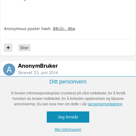
Anonymous poster hash:
88c2c...8ba
Siter
AnonymBruker
Skrevet
23. juni 2014
Ditt personvern
AnonymBruker skrev (På 22.6.2014 den 7.26):
Vi bruker informasjonskaplser (cookies) på våre nettsteder, for å forstå
hvordan du bruker nettstedet, for å forbedre opplevelsen og tilpasse
annonsering. Du kan lese mer om dette i vår
personvernerklæring
Forslag: Vis din kjæreste at gresset ikke er grønnere på andre
siden av gjerdet, vær grei mot ham, gi ham lyst til å bli hos
Jeg forstår
deg. Gi ham så intens sex at det ikke frister å gå andre steder.
Sex er et lim mellom par.
Mer informasjon