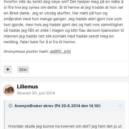
Hvorfor ville du tenkt deg nøye om? Det hjelper meg på en måte å
si ifra hva jeg synes om dette. Si til henne at jeg trodde at hun var
en ålreit dame. Jeg er utrolig skuffet. Har møtt på hun og
småpratet med hun mange ganger. Jeg hadde aldri gjort noe som
hun gjorde, men hvis jeg hadde gjort det og hatt noe samvittighet
så hadde jeg fått et stikk i magen og blitt flau dersom kjæresten til
mannen jeg hadde tatt slik kontakt med hadde sendt meg en
melding. Føler bare for å si fra til henne.
Anonymous poster hash:
dd9f0...b1d
Siter
Lillemus
Skrevet
20. juni 2014
AnonymBruker skrev (På 20.6.2014 den 14.10):
Hvordan skulle jeg kunne ha kvernet om det? jeg fant det jo ut