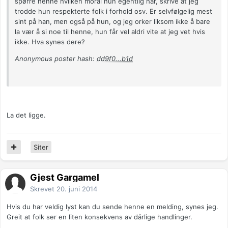
spørre henne hvilken moral hun egentlig har, skrive at jeg
trodde hun respekterte folk i forhold osv. Er selvfølgelig mest
sint på han, men også på hun, og jeg orker liksom ikke å bare
la vær å si noe til henne, hun får vel aldri vite at jeg vet hvis
ikke. Hva synes dere?
Anonymous poster hash:
dd9f0...b1d
La det ligge.
Siter
Gjest Gargamel
Skrevet
20. juni 2014
Hvis du har veldig lyst kan du sende henne en melding, synes jeg.
Greit at folk ser en liten konsekvens av dårlige handlinger.