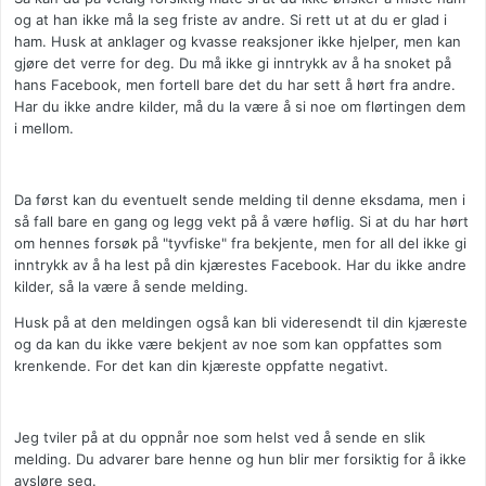
og at han ikke må la seg friste av andre. Si rett ut at du er glad i
ham. Husk at anklager og kvasse reaksjoner ikke hjelper, men kan
gjøre det verre for deg. Du må ikke gi inntrykk av å ha snoket på
hans Facebook, men fortell bare det du har sett å hørt fra andre.
Har du ikke andre kilder, må du la være å si noe om flørtingen dem
i mellom.
Da først kan du eventuelt sende melding til denne eksdama, men i
så fall bare en gang og legg vekt på å være høflig. Si at du har hørt
om hennes forsøk på "tyvfiske" fra bekjente, men for all del ikke gi
inntrykk av å ha lest på din kjærestes Facebook. Har du ikke andre
kilder, så la være å sende melding.
Husk på at den meldingen også kan bli videresendt til din kjæreste
og da kan du ikke være bekjent av noe som kan oppfattes som
krenkende. For det kan din kjæreste oppfatte negativt.
Jeg tviler på at du oppnår noe som helst ved å sende en slik
melding. Du advarer bare henne og hun blir mer forsiktig for å ikke
avsløre seg.