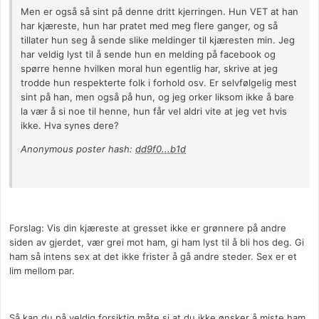
Men er også så sint på denne dritt kjerringen. Hun VET at han
har kjæreste, hun har pratet med meg flere ganger, og så
tillater hun seg å sende slike meldinger til kjæresten min. Jeg
har veldig lyst til å sende hun en melding på facebook og
spørre henne hvilken moral hun egentlig har, skrive at jeg
trodde hun respekterte folk i forhold osv. Er selvfølgelig mest
sint på han, men også på hun, og jeg orker liksom ikke å bare
la vær å si noe til henne, hun får vel aldri vite at jeg vet hvis
ikke. Hva synes dere?
Anonymous poster hash:
dd9f0...b1d
Forslag: Vis din kjæreste at gresset ikke er grønnere på andre
siden av gjerdet, vær grei mot ham, gi ham lyst til å bli hos deg. Gi
ham så intens sex at det ikke frister å gå andre steder. Sex er et
lim mellom par.
Så kan du på veldig forsiktig måte si at du ikke ønsker å miste ham