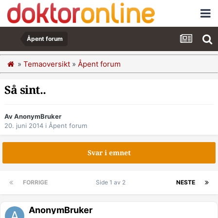
Åpent forum
»
Temaoversikt
»
Åpent forum
Så sint..
Av AnonymBruker
20. juni 2014
i
Åpent forum
Svar i emnet
FORRIGE
Side 1 av 2
NESTE
AnonymBruker