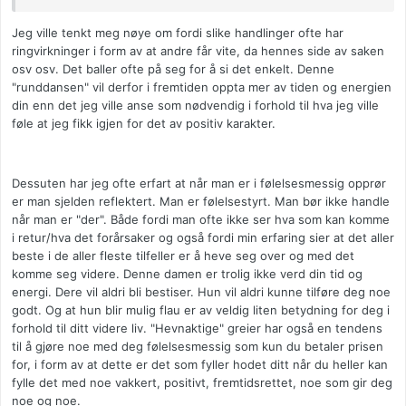
Jeg ville tenkt meg nøye om fordi slike handlinger ofte har
ringvirkninger i form av at andre får vite, da hennes side av saken
osv osv. Det baller ofte på seg for å si det enkelt. Denne
"runddansen" vil derfor i fremtiden oppta mer av tiden og energien
din enn det jeg ville anse som nødvendig i forhold til hva jeg ville
føle at jeg fikk igjen for det av positiv karakter.
Dessuten har jeg ofte erfart at når man er i følelsesmessig opprør
er man sjelden reflektert. Man er følelsestyrt. Man bør ikke handle
når man er "der". Både fordi man ofte ikke ser hva som kan komme
i retur/hva det forårsaker og også fordi min erfaring sier at det aller
beste i de aller fleste tilfeller er å heve seg over og med det
komme seg videre. Denne damen er trolig ikke verd din tid og
energi. Dere vil aldri bli bestiser. Hun vil aldri kunne tilføre deg noe
godt. Og at hun blir mulig flau er av veldig liten betydning for deg i
forhold til ditt videre liv. "Hevnaktige" greier har også en tendens
til å gjøre noe med deg følelsesmessig som kun du betaler prisen
for, i form av at dette er det som fyller hodet ditt når du heller kan
fylle det med noe vakkert, positivt, fremtidsrettet, noe som gir deg
noe og noe.