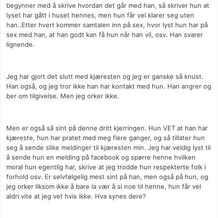
begynner med å skrive hvordan det går med han, så skriver hun at
lyset har gått i huset hennes, men hun får vel klarer seg uten
han..Etter hvert kommer samtalen inn på sex, hvor lyst hun har på
sex med han, at han godt kan få hun når han vil, osv. Han svarer
lignende.
Jeg har gjort det slutt med kjæresten og jeg er ganske så knust.
Han også, og jeg tror ikke han har kontakt med hun. Han angrer og
ber om tilgivelse. Men jeg orker ikke.
Men er også så sint på denne dritt kjerringen. Hun VET at han har
kjæreste, hun har pratet med meg flere ganger, og så tillater hun
seg å sende slike meldinger til kjæresten min. Jeg har veldig lyst til
å sende hun en melding på facebook og spørre henne hvilken
moral hun egentlig har, skrive at jeg trodde hun respekterte folk i
forhold osv. Er selvfølgelig mest sint på han, men også på hun, og
jeg orker liksom ikke å bare la vær å si noe til henne, hun får vel
aldri vite at jeg vet hvis ikke. Hva synes dere?