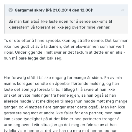
Gargamel skrev (På 21.6.2014 den 12.06):
Så man kan altså ikke laste noen for å sende sex-sms til
kjæresten? Så tolerant er ikke jeg overfor mine venner.
Ts er ute etter å finne syndebukken og straffe denne. Det kommer
ikke noe godt ut av å ta damen, det er eks-mannen som har vært
illojal. Underliggende i mitt svar er det faktum at dette er en eks -
hun må bare legge det bak seg.
Har forøvrig stått i ts' sko engang for mange år siden. En av min
manns kollegaer sendte en åpenbar flørtende melding, og han
løste det som jeg foreslo til ts. I tillegg til å svare at han ikke
ønsket private meldinger fra henne igjen, sa han også at han
allerede hadde vist meldingen til meg (hun hadde møtt meg mange
ganger, og vi møttes flere ganger etter dette også). Man kan ikke
garantere seg mot at andre ikke faller for ens partner, men man
kan skape tydelighet på at det ikke er noe partneren trenger å
uroe seg over. I vår situasjon ga det meg en følelse av at han
tydelig viste henne at det var han og meg mot henne, og hun