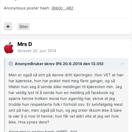
Anonymous poster hash:
3bb0c...482
Siter
Mrs D
Skrevet
20. juni 2014
AnonymBruker skrev (På 20.6.2014 den 13.05):
Men er også så sint på denne dritt kjerringen. Hun VET at han
har kjæreste, hun har pratet med meg flere ganger, og så
tillater hun seg å sende slike meldinger til kjæresten min. Jeg
har veldig lyst til å sende hun en melding på facebook og
spørre henne hvilken moral hun egentlig har, skrive at jeg
trodde hun respekterte folk i forhold osv. Er selvfølgelig mest
sint på han, men også på hun, og jeg orker liksom ikke å bare
la vær å si noe til henne, hun får vel aldri vite at jeg vet hvis
ikke. Hva synes dere?
Anonymous poster hash:
dd9f0...b1d