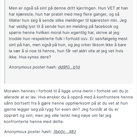
Men er også så sint på denne dritt kjerringen. Hun VET at han
har kjæreste, hun har pratet med meg flere ganger, og så
tillater hun seg å sende slike meldinger til kjæresten min. Jeg
har veldig lyst til å sende hun en melding på facebook og
spørre henne hvilken moral hun egentlig har, skrive at jeg
trodde hun respekterte folk i forhold osv. Er selvfølgelig mest
sint på han, men også på hun, og jeg orker liksom ikke å bare
la vær å si noe til henne, hun får vel aldri vite at jeg vet hvis
ikke. Hva synes dere?
Anonymous poster hash:
dd9f0...b1d
Moralen hennes i forhold til å ligge unna menn i forhold vet du jo
allerede at er lav. Hva ønsker du å oppnå med å konfrontere henne
sånn bortsett fra å gjøre henne oppmerksom på at du vet at hun
gjerne legger seg på rygg for exen din? Jeg forstår at du er
opprørt og sint, men jeg ville tenkt meg nøye om før jeg
konfronterte henne med dette.
Anonymous poster hash:
3bb0c...482