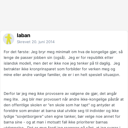
laban
Skrevet
20. juni 2014
For det første: Jeg bryr meg minimalt om hva de kongelige gjør, så
lenge de passer jobben sin (også). Jeg er for republikk etter
islandsk modell, men det er ikke noe jeg tenker på til daglig. Jeg
betrakter ikke kronprinsparet som forbilder for verken meg og
mine eller andre vanlige familier, de er i en helt spesiell situasjon.
Derfor lar jeg meg ikke provosere av valgene de gjør, det angår
meg lite. Jeg blir mer provosert når andre ikke-kongelige påstår at
den offentlige skolen er "en skole som har tapt" og antyder at
foreldre som ønsker at barna skal utvikle seg til individer og ikke
lydige "sovjetborgere" uten egne tanker, bør velge noe annet for
barna sine - og at man i motsatt fall ikke prioriterer barnas
utdannelse. Det er mye fordi jeg reagerer på sånt, at jeg svarer i