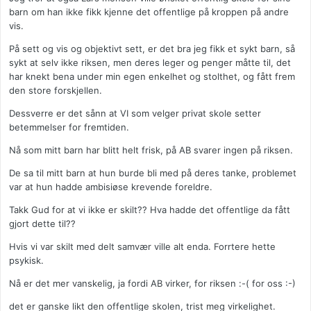
barn om han ikke fikk kjenne det offentlige på kroppen på andre
vis.
På sett og vis og objektivt sett, er det bra jeg fikk et sykt barn, så
sykt at selv ikke riksen, men deres leger og penger måtte til, det
har knekt bena under min egen enkelhet og stolthet, og fått frem
den store forskjellen.
Dessverre er det sånn at VI som velger privat skole setter
betemmelser for fremtiden.
Nå som mitt barn har blitt helt frisk, på AB svarer ingen på riksen.
De sa til mitt barn at hun burde bli med på deres tanke, problemet
var at hun hadde ambisiøse krevende foreldre.
Takk Gud for at vi ikke er skilt?? Hva hadde det offentlige da fått
gjort dette til??
Hvis vi var skilt med delt samvær ville alt enda. Forrtere hette
psykisk.
Nå er det mer vanskelig, ja fordi AB virker, for riksen :-( for oss :-)
det er ganske likt den offentlige skolen, trist meg virkelighet.