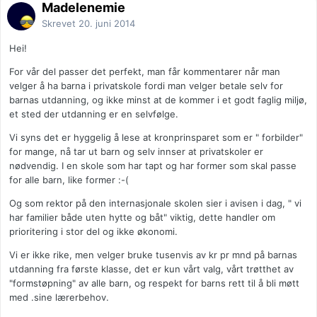
Madelenemie
Skrevet
20. juni 2014
Hei!
For vår del passer det perfekt, man får kommentarer når man
velger å ha barna i privatskole fordi man velger betale selv for
barnas utdanning, og ikke minst at de kommer i et godt faglig miljø,
et sted der utdanning er en selvfølge.
Vi syns det er hyggelig å lese at kronprinsparet som er " forbilder"
for mange, nå tar ut barn og selv innser at privatskoler er
nødvendig. I en skole som har tapt og har former som skal passe
for alle barn, like former :-(
Og som rektor på den internasjonale skolen sier i avisen i dag, " vi
har familier både uten hytte og båt" viktig, dette handler om
prioritering i stor del og ikke økonomi.
Vi er ikke rike, men velger bruke tusenvis av kr pr mnd på barnas
utdanning fra første klasse, det er kun vårt valg, vårt trøtthet av
"formstøpning" av alle barn, og respekt for barns rett til å bli møtt
med .sine lærerbehov.