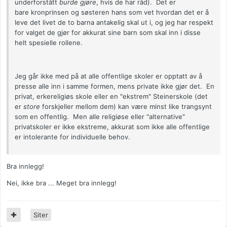
underforstått
burde gjøre
, hvis de har råd). Det er
bare kronprinsen og søsteren hans som vet hvordan det er å
leve det livet de to barna antakelig skal ut i, og jeg har respekt
for valget de gjør for akkurat sine barn som skal inn i disse
helt spesielle rollene.
Jeg går ikke med på at alle offentlige skoler er opptatt av å
presse alle inn i samme formen, mens private ikke gjør det. En
privat, erkereligiøs skole eller en "ekstrem" Steinerskole (det
er
store
forskjeller mellom dem) kan være minst like trangsynt
som en offentlig. Men alle religiøse eller "alternative"
privatskoler er ikke ekstreme, akkurat som ikke alle offentlige
er intolerante for individuelle behov.
Bra innlegg!
Nei, ikke bra ... Meget bra innlegg!
Siter