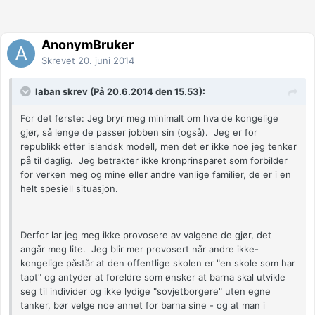
AnonymBruker
Skrevet
20. juni 2014
laban skrev (På 20.6.2014 den 15.53):
For det første: Jeg bryr meg minimalt om hva de kongelige
gjør, så lenge de passer jobben sin (også). Jeg er for
republikk etter islandsk modell, men det er ikke noe jeg tenker
på til daglig. Jeg betrakter ikke kronprinsparet som forbilder
for verken meg og mine eller andre vanlige familier, de er i en
helt spesiell situasjon.
Derfor lar jeg meg ikke provosere av valgene de gjør, det
angår meg lite. Jeg blir mer provosert når andre ikke-
kongelige påstår at den offentlige skolen er "en skole som har
tapt" og antyder at foreldre som ønsker at barna skal utvikle
seg til individer og ikke lydige "sovjetborgere" uten egne
tanker, bør velge noe annet for barna sine - og at man i