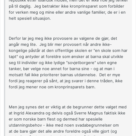
republikk etter islandsk modell, men det er ikke noe jeg tenker
på til daglig. Jeg betrakter ikke kronprinsparet som forbilder
for verken meg og mine eller andre vanlige familier, de er i en
helt spesiell situasjon.
Derfor lar jeg meg ikke provosere av valgene de gjør, det
angår meg lite. Jeg blir mer provosert når andre ikke-
kongelige påstår at den offentlige skolen er "en skole som har
tapt" og antyder at foreldre som ønsker at barna skal utvikle
seg til individer og ikke lydige "sovjetborgere" uten egne
tanker, bør velge noe annet for barna sine - og at man i
motsatt fall ikke prioriterer barnas utdannelse. Det er mye
fordi jeg reagerer på sånt, at jeg svarer i denne tråden, ikke
fordi jeg mener noe om kronprinsparets barn.
Men jeg synes det er viktig at de begrunner dette valget med
at Ingrid Alexandra og delvis også Sverre Magnus faktisk ikke
er som norske barn flest og dermed har spesielle
utdanningsbehov - ikke med noen svadabegrunnelser om
at de bare gjør det alle andre foreldre også ville gjort (og