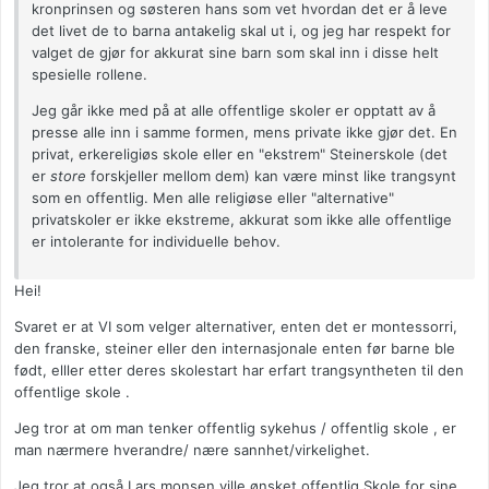
kronprinsen og søsteren hans som vet hvordan det er å leve
det livet de to barna antakelig skal ut i, og jeg har respekt for
valget de gjør for akkurat sine barn som skal inn i disse helt
spesielle rollene.
Jeg går ikke med på at alle offentlige skoler er opptatt av å
presse alle inn i samme formen, mens private ikke gjør det. En
privat, erkereligiøs skole eller en "ekstrem" Steinerskole (det
er
store
forskjeller mellom dem) kan være minst like trangsynt
som en offentlig. Men alle religiøse eller "alternative"
privatskoler er ikke ekstreme, akkurat som ikke alle offentlige
er intolerante for individuelle behov.
Hei!
Svaret er at VI som velger alternativer, enten det er montessorri,
den franske, steiner eller den internasjonale enten før barne ble
født, elller etter deres skolestart har erfart trangsyntheten til den
offentlige skole .
Jeg tror at om man tenker offentlig sykehus / offentlig skole , er
man nærmere hverandre/ nære sannhet/virkelighet.
Jeg tror at også Lars monsen ville ønsket offentlig Skole for sine