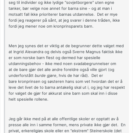
seg til individer og ikke lydige "sovjetborgere" uten egne
tanker, bør velge noe annet for barna sine - og at man i
motsatt fall ikke prioriterer barnas utdannelse. Det er mye
fordi jeg reagerer på sånt, at jeg svarer i denne tråden, ikke
fordi jeg mener noe om kronprinsparets barn.
Men jeg synes det er viktig at de begrunner dette valget med
at Ingrid Alexandra og delvis også Sverre Magnus faktisk ikke
er som norske barn flest og dermed har spesielle
utdanningsbehov - ikke med noen svadabegrunnelser om
at de bare gjør det alle andre foreldre også ville gjort (og
underforstått
burde gjøre
, hvis de har råd). Det er
bare kronprinsen og søsteren hans som vet hvordan det er å
leve det livet de to barna antakelig skal ut i, og jeg har respekt
for valget de gjør for akkurat sine barn som skal inn i disse
helt spesielle rollene.
Jeg går ikke med på at alle offentlige skoler er opptatt av å
presse alle inn i samme formen, mens private ikke gjør det. En
privat, erkereligiøs skole eller en "ekstrem" Steinerskole (det