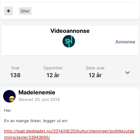
Siter
Videoannonse
Annonse
Svar
Opprettet
Siste svar
138
12 år
12 år
Madelenemie
Skrevet
20. juni 2014
Hei
En av mange linker, legger ut en:
http://ipad.dagbladet.no/2014/06/20/kultur/meninger/politikk/utda
nning/skole/33943695/