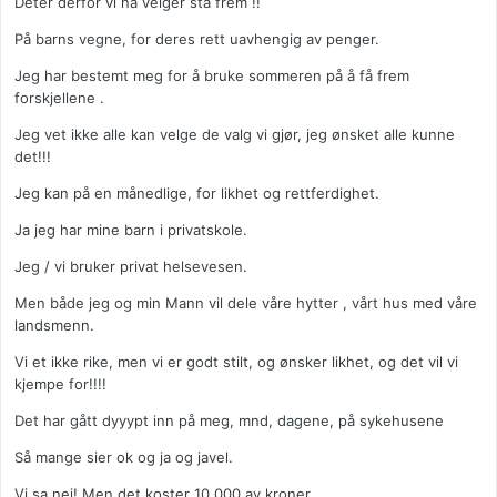
Deter derfor vi nå velger stå frem !!
På barns vegne, for deres rett uavhengig av penger.
Jeg har bestemt meg for å bruke sommeren på å få frem
forskjellene .
Jeg vet ikke alle kan velge de valg vi gjør, jeg ønsket alle kunne
det!!!
Jeg kan på en månedlige, for likhet og rettferdighet.
Ja jeg har mine barn i privatskole.
Jeg / vi bruker privat helsevesen.
Men både jeg og min Mann vil dele våre hytter , vårt hus med våre
landsmenn.
Vi et ikke rike, men vi er godt stilt, og ønsker likhet, og det vil vi
kjempe for!!!!
Det har gått dyyypt inn på meg, mnd, dagene, på sykehusene
Så mange sier ok og ja og javel.
Vi sa nei! Men det koster 10 000 av kroner,