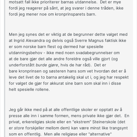
motsatt fall ikke prioriterer barnas utdannelse. Det er mye
fordi jeg reagerer på sånt, at jeg svarer i denne tråden, ikke
fordi jeg mener noe om kronprinsparets barn.
Men jeg synes det er viktig at de begrunner dette valget med
at Ingrid Alexandra og delvis også Sverre Magnus faktisk ikke
er som norske barn flest og dermed har spesielle
utdanningsbehov - ikke med noen svadabegrunnelser om
at de bare gjør det alle andre foreldre også ville gjort (og
underforstått
burde gjøre
, hvis de har råd). Det er
bare kronprinsen og søsteren hans som vet hvordan det er å
leve det livet de to barna antakelig skal ut i, og jeg har respekt
for valget de gjør for akkurat sine barn som skal inn i disse
helt spesielle rollene.
Jeg går ikke med på at alle offentlige skoler er opptatt av å
presse alle inn i samme formen, mens private ikke gjør det. En
privat, erkereligiøs skole eller en "ekstrem" Steinerskole (det
er
store
forskjeller mellom dem) kan være minst like trangsynt
som en offentlig. Men alle religiøse eller "alternative"