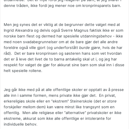
denne tråden, ikke fordi jeg mener noe om kronprinsparets barn.
Men jeg synes det er viktig at de begrunner dette valget med at
Ingrid Alexandra og delvis også Sverre Magnus faktisk ikke er som
norske barn flest og dermed har spesielle utdanningsbehov - ikke
med noen svadabegrunnelser om at de bare gjør det alle andre
foreldre også ville gjort (og underforstått
burde gjøre
, hvis de har
råd). Det er bare kronprinsen og søsteren hans som vet hvordan
det er å leve det livet de to barna antakelig skal ut i, og jeg har
respekt for valget de gjør for akkurat sine barn som skal inn i disse
helt spesielle rollene.
Jeg går ikke med på at alle offentlige skoler er opptatt av å presse
alle inn i samme formen, mens private ikke gjør det. En privat,
erkereligiøs skole eller en "ekstrem" Steinerskole (det er
store
forskjeller mellom dem) kan være minst like trangsynt som en
offentlig. Men alle religiøse eller "alternative" privatskoler er ikke
ekstreme, akkurat som ikke alle offentlige er intolerante for
individuelle behov.