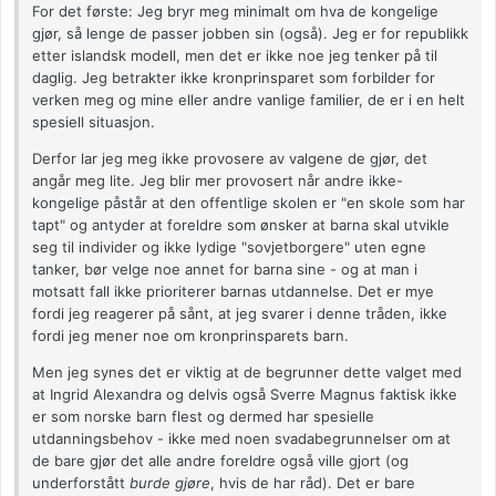
For det første: Jeg bryr meg minimalt om hva de kongelige
gjør, så lenge de passer jobben sin (også). Jeg er for republikk
etter islandsk modell, men det er ikke noe jeg tenker på til
daglig. Jeg betrakter ikke kronprinsparet som forbilder for
verken meg og mine eller andre vanlige familier, de er i en helt
spesiell situasjon.
Derfor lar jeg meg ikke provosere av valgene de gjør, det
angår meg lite. Jeg blir mer provosert når andre ikke-
kongelige påstår at den offentlige skolen er "en skole som har
tapt" og antyder at foreldre som ønsker at barna skal utvikle
seg til individer og ikke lydige "sovjetborgere" uten egne
tanker, bør velge noe annet for barna sine - og at man i
motsatt fall ikke prioriterer barnas utdannelse. Det er mye
fordi jeg reagerer på sånt, at jeg svarer i denne tråden, ikke
fordi jeg mener noe om kronprinsparets barn.
Men jeg synes det er viktig at de begrunner dette valget med
at Ingrid Alexandra og delvis også Sverre Magnus faktisk ikke
er som norske barn flest og dermed har spesielle
utdanningsbehov - ikke med noen svadabegrunnelser om at
de bare gjør det alle andre foreldre også ville gjort (og
underforstått
burde gjøre
, hvis de har råd). Det er bare