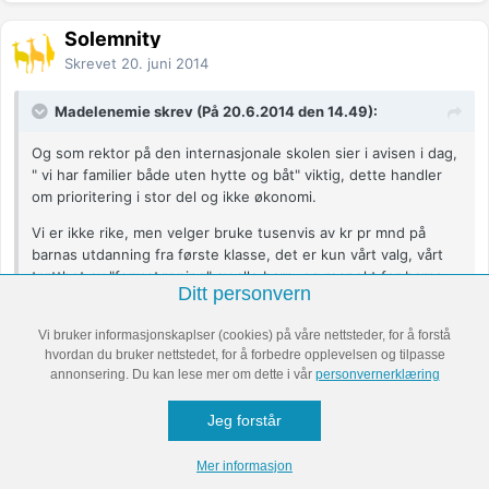
Solemnity
Skrevet
20. juni 2014
Madelenemie skrev (På 20.6.2014 den 14.49):
Og som rektor på den internasjonale skolen sier i avisen i dag,
" vi har familier både uten hytte og båt" viktig, dette handler
om prioritering i stor del og ikke økonomi.
Vi er ikke rike, men velger bruke tusenvis av kr pr mnd på
barnas utdanning fra første klasse, det er kun vårt valg, vårt
trøtthet av "formstøpning" av alle barn, og respekt for barns
Ditt personvern
rett til å bli møtt med .sine lærerbehov.
Vi bruker informasjonskaplser (cookies) på våre nettsteder, for å forstå
hvordan du bruker nettstedet, for å forbedre opplevelsen og tilpasse
annonsering. Du kan lese mer om dette i vår
personvernerklæring
Det handler slettes ikke om prioritering for svært mange. Hos oss
teller vi hundrelapper, ikke tusenlapper, for å få måneden til å gå
Jeg forstår
rundt.
Mer informasjon