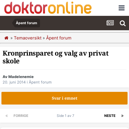
Åpent forum
»
Temaoversikt
»
Åpent forum
Kronprinsparet og valg av privat
skole
Av Madelenemie
20. juni 2014
i
Åpent forum
Svar i emnet
FORRIGE
Side 1 av 7
NESTE