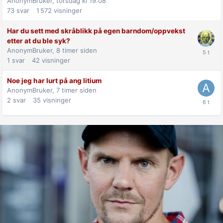
AnonymBruker,
torsdag kl 19:08
73
svar
1 572
visninger
Har du sett med skråblikk på egen barndom/oppvekst
etter at du ble syk?
AnonymBruker,
8 timer siden
1
svar
42
visninger
Noe jeg har lurt på ang litium
AnonymBruker,
7 timer siden
2
svar
35
visninger