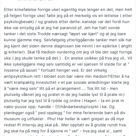
Etter krisefølelse forrige uke( egentlig mye lenger en det, men helt
på felgen forrige uke) følte jeg på et merkelig vis en lettelse ( etter
psykologbesøk) / og gradvis etter dette..kanskje var det fordi hun
ikke var entydig på at jeg har paranoid pf. Jeh har hatt vonde
tanker i det siste.Trodde nærsagt "løpet var kjørt" og at jeg bare
kunne gjemme meg. Selvfølgelig ytterliggående tanker men slik har
jeg kjent det siden denne diagnosen ble nevnt i en epikrise ( angitt
gj kriterier). Skal få medisin vurdering om jeg vil ble det sagt forrige
uke ( jeg skulle tenke på det.) . En anelse usikker på hva jeg vil.. Vil
ikke sykeliggjøre meg selv samtidig er vel sjansen til stede for at "
nissene på lasset " fortsatt henger ved. Er det virkelig
antipsykotikum rett i blodet som bør være min medisin?!Etter å ha
vært krampaktig innesluttet v et par sosiale anledninger klarte jeg
å "være meg selv" litt på et arrangement ... Tok litt tid - men
plutselig våknet jeg og pratet m de jeg hadde lyst til å prate m:)
plutselig har jeg lyst til å rydde og ordne i Hagen - ta en prat m
nabo-pusse opp- handle - (!!)håndarbeidsprosjrkt i kø. Og
planlegger også " ped opplegg " for mine ferierende barn på div
museum og utflukter . Phu! Har heller ik vært grepet av då mye
redsel ift intervju jeg skal på.. Mer opptatt av å gruble rundt hva
jeg skal ha på meg for å kjenne m " vel" - hva jeg skal si , samt