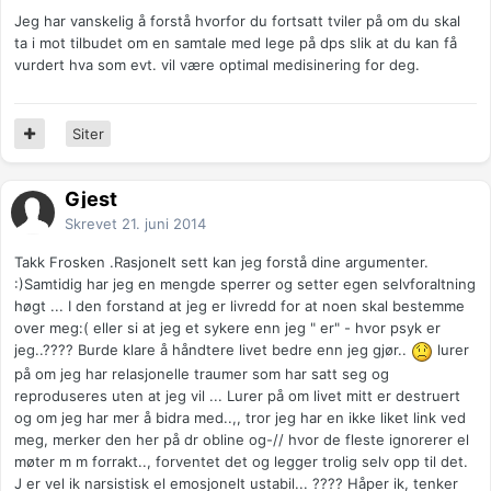
Jeg har vanskelig å forstå hvorfor du fortsatt tviler på om du skal
ta i mot tilbudet om en samtale med lege på dps slik at du kan få
vurdert hva som evt. vil være optimal medisinering for deg.
Siter
Gjest
Skrevet
21. juni 2014
Takk Frosken .Rasjonelt sett kan jeg forstå dine argumenter.
:)Samtidig har jeg en mengde sperrer og setter egen selvforaltning
høgt ... I den forstand at jeg er livredd for at noen skal bestemme
over meg:( eller si at jeg et sykere enn jeg " er" - hvor psyk er
jeg..???? Burde klare å håndtere livet bedre enn jeg gjør..
lurer
på om jeg har relasjonelle traumer som har satt seg og
reproduseres uten at jeg vil ... Lurer på om livet mitt er destruert
og om jeg har mer å bidra med..,, tror jeg har en ikke liket link ved
meg, merker den her på dr obline og-// hvor de fleste ignorerer el
møter m m forrakt.., forventet det og legger trolig selv opp til det.
J er vel ik narsistisk el emosjonelt ustabil... ???? Håper ik, tenker