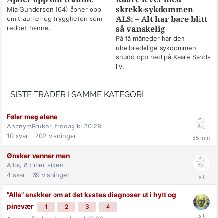
skrekk-sykdommen
Mia Gundersen (64) åpner opp
om traumer og tryggheten som
ALS: – Alt har bare blitt
reddet henne.
så vanskelig
På få måneder har den
uhelbredelige sykdommen
snudd opp ned på Kaare Sands
liv.
SISTE TRÅDER I SAMME KATEGORI
Føler meg alene
AnonymBruker,
fredag kl 20:28
10
svar
202
visninger
Ønsker venner men
Alba,
8 timer siden
4
svar
69
visninger
"Alle" snakker om at det kastes diagnoser ut i hytt og
pinevær
1
2
3
4