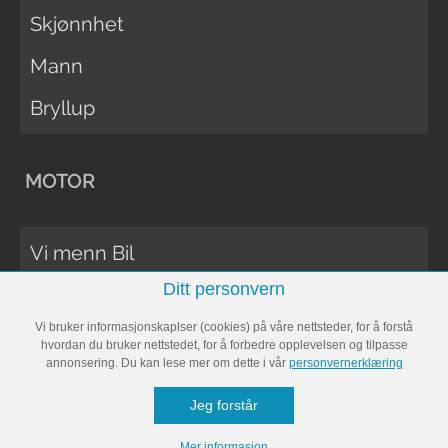
Skjønnhet
Mann
Bryllup
MOTOR
Vi menn Bil
Ditt personvern
Biltester
Vi bruker informasjonskaplser (cookies) på våre nettsteder, for å forstå
Vi Menn Båt
hvordan du bruker nettstedet, for å forbedre opplevelsen og tilpasse
annonsering. Du kan lese mer om dette i vår
personvernerklæring
Båttester
Jeg forstår
Bobil
Mer informasjon