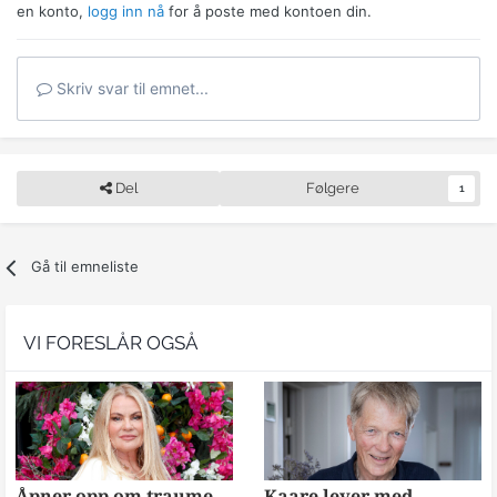
en konto,
logg inn nå
for å poste med kontoen din.
Skriv svar til emnet...
Del
Følgere
1
Gå til emneliste
VI FORESLÅR OGSÅ
Åpner opp om traume
Kaare lever med