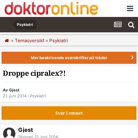
Psykiatri
»
Temaoversikt
»
Psykiatri
Mer beskrivende overskrifter på tråder
Droppe cipralex?!
Av Gjest
21. juni 2014
i
Psykiatri
Svar i emnet
Gjest
Skrevet
21. juni 2014