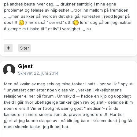
på andres beste hver dag. ,,, drukner samtidig i mine egne
problemet og følelse av håpløshet.., tror innimellom på fremtiden
...,,,men usikker på hvordan det skal gå. Forresten : redd leger på
dps !!!!
(( høres så " seriøst" ut!!!
lurer dog på om jeg makter
å kjempe m tilbake til " et liv" i verdighet .,, au
Siter
Gjest
Skrevet
22. juni 2014
Men nå kvalm av meg selv og mine tanker i natt - bør vel ik " spy ut
" unyansert gørr etter noen glass vin , verken i virkelighetens
relasjoner el her på forum . Unnskyld -- hadde en kjip og uopplagt
kveld I går hvor ubehagelige tanker igjen rev og slet - deler de ik m
noen ellers!!! Vin er (trolig )ik særlig godt " medisin"- når du
kamperer m indre smerte som du prøver p ignorere..!!! Har tidl
gjort at jeg kunne slappe av , nå blir jeg bare i krisemodus:( ( og får
noen skumle tanker jeg ik bør ha).