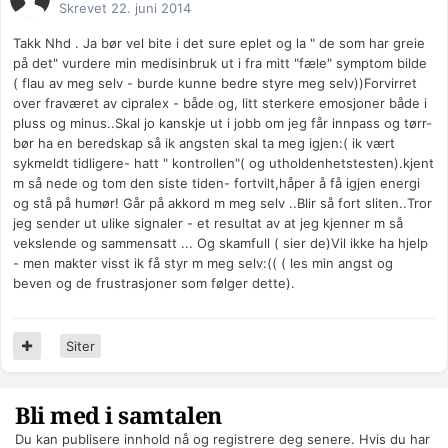
Skrevet
22. juni 2014
Takk Nhd . Ja bør vel bite i det sure eplet og la " de som har greie
på det" vurdere min medisinbruk ut i fra mitt "fæle" symptom bilde
( flau av meg selv - burde kunne bedre styre meg selv))Forvirret
over fraværet av cipralex - både og, litt sterkere emosjoner både i
pluss og minus..Skal jo kanskje ut i jobb om jeg får innpass og tørr-
bør ha en beredskap så ik angsten skal ta meg igjen:( ik vært
sykmeldt tidligere- hatt " kontrollen"( og utholdenhetstesten).kjent
m så nede og tom den siste tiden- fortvilt,håper å få igjen energi
og stå på humør! Går på akkord m meg selv ..Blir så fort sliten..Tror
jeg sender ut ulike signaler - et resultat av at jeg kjenner m så
vekslende og sammensatt ... Og skamfull ( sier de)Vil ikke ha hjelp
- men makter visst ik få styr m meg selv:(( ( les min angst og
beven og de frustrasjoner som følger dette).
Siter
Bli med i samtalen
Du kan publisere innhold nå og registrere deg senere. Hvis du har