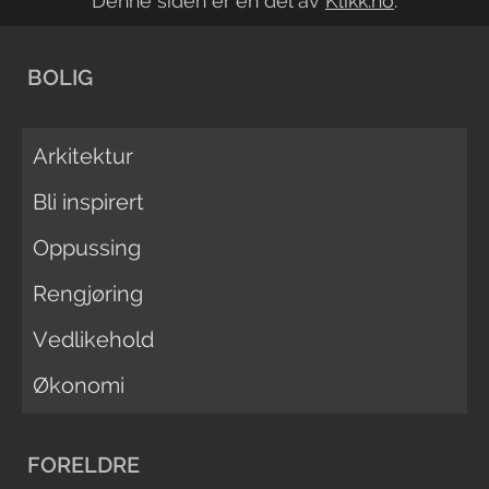
Denne siden er en del av
Klikk.no
.
BOLIG
Arkitektur
Bli inspirert
Oppussing
Rengjøring
Vedlikehold
Økonomi
FORELDRE