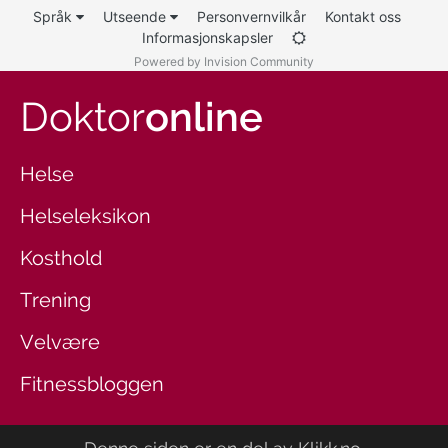
Språk
Utseende
Personvernvilkår
Kontakt oss
Informasjonskapsler
Powered by Invision Community
Doktor
online
Helse
Helseleksikon
Kosthold
Trening
Velvære
Fitnessbloggen