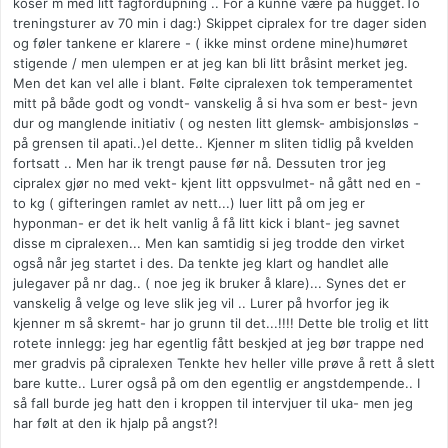
koser m med litt fagfordupning .. For å kunne være på hugget.To
treningsturer av 70 min i dag:) Skippet cipralex for tre dager siden
og føler tankene er klarere - ( ikke minst ordene mine)humøret
stigende / men ulempen er at jeg kan bli litt bråsint merket jeg.
Men det kan vel alle i blant. Følte cipralexen tok temperamentet
mitt på både godt og vondt- vanskelig å si hva som er best- jevn
dur og manglende initiativ ( og nesten litt glemsk- ambisjonsløs -
på grensen til apati..)el dette.. Kjenner m sliten tidlig på kvelden
fortsatt .. Men har ik trengt pause før nå. Dessuten tror jeg
cipralex gjør no med vekt- kjent litt oppsvulmet- nå gått ned en -
to kg ( gifteringen ramlet av nett...) luer litt på om jeg er
hyponman- er det ik helt vanlig å få litt kick i blant- jeg savnet
disse m cipralexen... Men kan samtidig si jeg trodde den virket
også når jeg startet i des. Da tenkte jeg klart og handlet alle
julegaver på nr dag.. ( noe jeg ik bruker å klare)... Synes det er
vanskelig å velge og leve slik jeg vil .. Lurer på hvorfor jeg ik
kjenner m så skremt- har jo grunn til det...!!!! Dette ble trolig et litt
rotete innlegg: jeg har egentlig fått beskjed at jeg bør trappe ned
mer gradvis på cipralexen Tenkte hev heller ville prøve å rett å slett
bare kutte.. Lurer også på om den egentlig er angstdempende.. I
så fall burde jeg hatt den i kroppen til intervjuer til uka- men jeg
har følt at den ik hjalp på angst?!