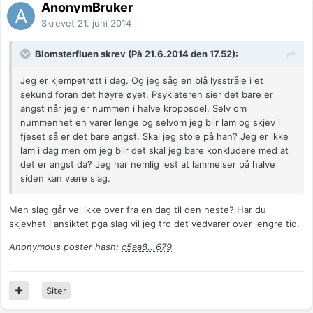
AnonymBruker
Skrevet
21. juni 2014
Blomsterfluen skrev (På 21.6.2014 den 17.52):
Jeg er kjempetrøtt i dag. Og jeg såg en blå lysstråle i et
sekund foran det høyre øyet. Psykiateren sier det bare er
angst når jeg er nummen i halve kroppsdel. Selv om
nummenhet en varer lenge og selvom jeg blir lam og skjev i
fjeset så er det bare angst. Skal jeg stole på han? Jeg er ikke
lam i dag men om jeg blir det skal jeg bare konkludere med at
det er angst da? Jeg har nemlig lest at lammelser på halve
siden kan være slag.
Men slag går vel ikke over fra en dag til den neste? Har du
skjevhet i ansiktet pga slag vil jeg tro det vedvarer over lengre tid.
Anonymous poster hash:
c5aa8...679
Siter