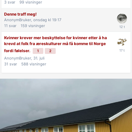
3
svar
99
visninger
Denne traff meg!
AnonymBruker,
onsdag kl 19:17
11
svar
159
visninger
Kvinner krever mer beskyttelse for kvinner etter å ha
krevd at folk fra æreskulturer må få komme til Norge
fordi følelser.
1
2
AnonymBruker,
31. juli
31
svar
588
visninger