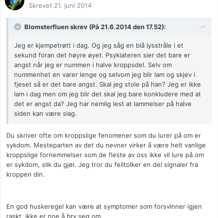
Skrevet
21. juni 2014
Blomsterfluen skrev (På 21.6.2014 den 17.52):
Jeg er kjempetrøtt i dag. Og jeg såg en blå lysstråle i et
sekund foran det høyre øyet. Psykiateren sier det bare er
angst når jeg er nummen i halve kroppsdel. Selv om
nummenhet en varer lenge og selvom jeg blir lam og skjev i
fjeset så er det bare angst. Skal jeg stole på han? Jeg er ikke
lam i dag men om jeg blir det skal jeg bare konkludere med at
det er angst da? Jeg har nemlig lest at lammelser på halve
siden kan være slag.
Du skriver ofte om kroppslige fenomener som du lurer på om er
sykdom. Mesteparten av det du nevner virker å være helt vanlige
kroppslige fornemmelser som de fleste av oss ikke vil lure på om
er sykdom, slik du gjør. Jeg tror du feiltolker en del signaler fra
kroppen din.
En god huskeregel kan være at symptomer som forsvinner igjen
raskt, ikke er noe å bry seg om.