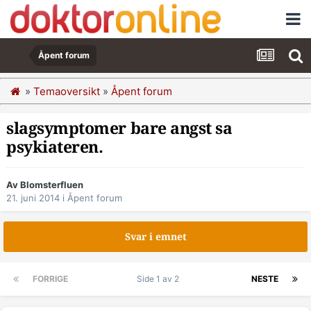
Åpent forum
»
Temaoversikt
»
Åpent forum
slagsymptomer bare angst sa
psykiateren.
Av Blomsterfluen
21. juni 2014
i
Åpent forum
Svar i emnet
FORRIGE
Side 1 av 2
NESTE