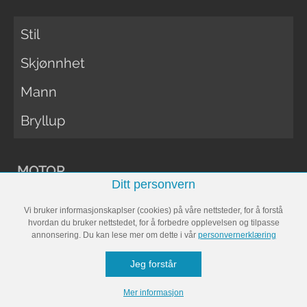
Stil
Skjønnhet
Mann
Bryllup
MOTOR
Ditt personvern
Vi bruker informasjonskaplser (cookies) på våre nettsteder, for å forstå
Vi menn Bil
hvordan du bruker nettstedet, for å forbedre opplevelsen og tilpasse
annonsering. Du kan lese mer om dette i vår
personvernerklæring
Biltester
Jeg forstår
Vi Menn Båt
Mer informasjon
Båttester