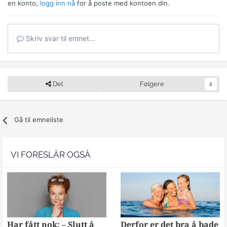
en konto,
logg inn nå
for å poste med kontoen din.
Skriv svar til emnet...
Del
Følgere
2
Gå til emneliste
VI FORESLÅR OGSÅ
Har fått nok: – Slutt å
Derfor er det bra å bade