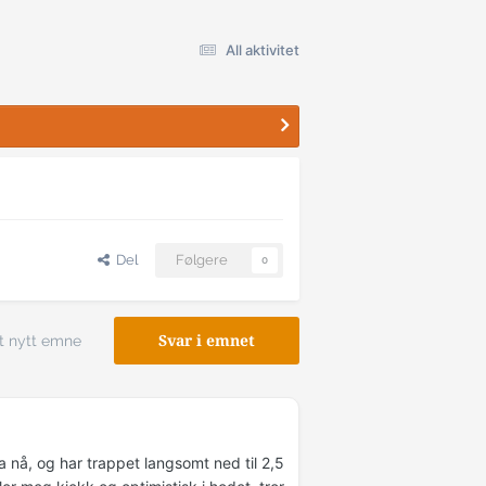
All aktivitet
Del
Følgere
0
t nytt emne
Svar i emnet
ra nå, og har trappet langsomt ned til 2,5