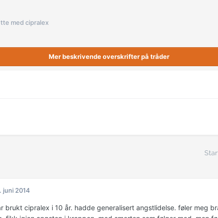
utte med cipralex
Mer beskrivende overskrifter på tråder
Star
. juni 2014
ar brukt cipralex i 10 år. hadde generalisert angstlidelse. føler meg b