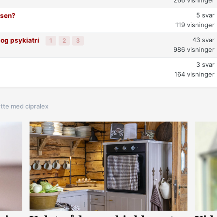
5
svar
lsen?
119
visninger
43
svar
 og psykiatri
1
2
3
986
visninger
3
svar
164
visninger
utte med cipralex