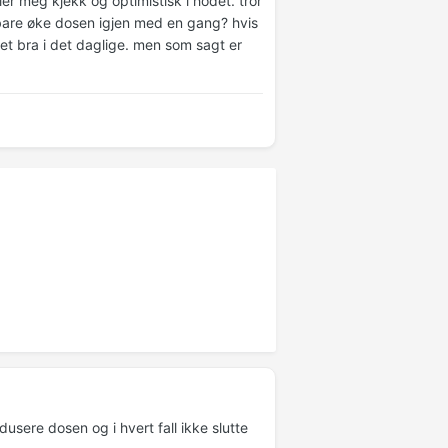
r meg kjekk og optimistisk i hodet. tror
g bare øke dosen igjen med en gang? hvis
det bra i det daglige. men som sagt er
dusere dosen og i hvert fall ikke slutte