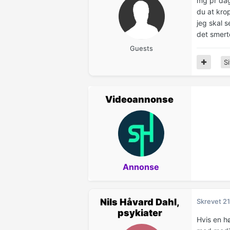
mg pr dag
du at kro
jeg skal s
det smerte
Guests
Si
Videoannonse
Annonse
Nils Håvard Dahl,
Skrevet
21
psykiater
Hvis en hø