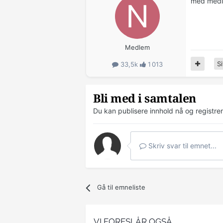
med medi
Medlem
Si
33,5k
1 013
Bli med i samtalen
Du kan publisere innhold nå og registre
Skriv svar til emnet...
Gå til emneliste
VI FORESLÅR OGSÅ