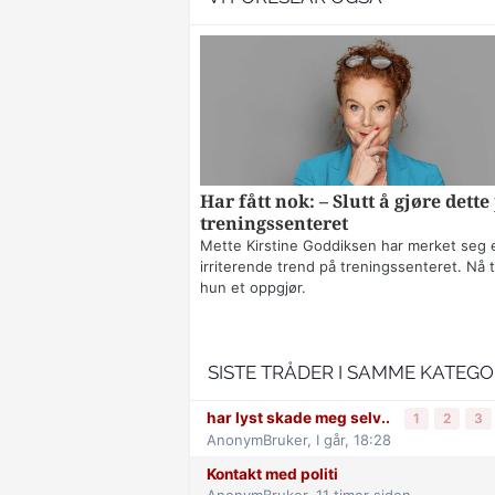
Har fått nok: – Slutt å gjøre dette
treningssenteret
Mette Kirstine Goddiksen har merket seg 
irriterende trend på treningssenteret. Nå t
hun et oppgjør.
SISTE TRÅDER I SAMME KATEGO
har lyst skade meg selv..
1
2
3
AnonymBruker,
I går, 18:28
Kontakt med politi