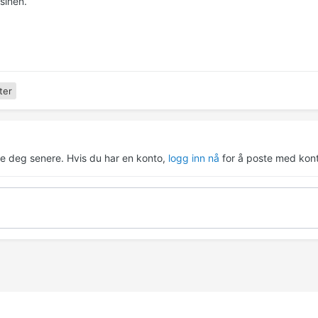
sinen.
ter
re deg senere. Hvis du har en konto,
logg inn nå
for å poste med kont