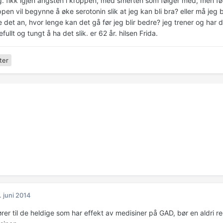
. fikk igjen angsten i kroppen, med smerten som følger med, men føle
ppen vil begynne å øke serotonin slik at jeg kan bli bra? eller må je
e det an, hvor lenge kan det gå før jeg blir bedre? jeg trener og har 
fullt og tungt å ha det slik. er 62 år. hilsen Frida.
ter
. juni 2014
rer til de heldige som har effekt av medisiner på GAD, bør en aldri re