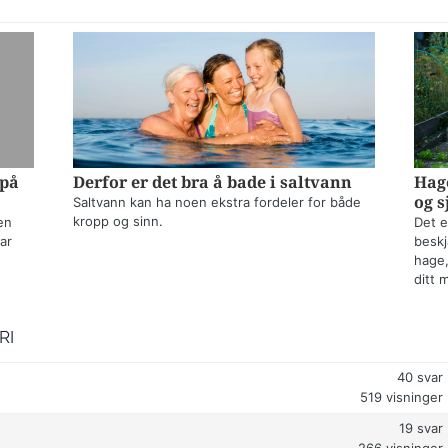
 på
Derfor er det bra å bade i saltvann
Hage
og s
Saltvann kan ha noen ekstra fordeler for både
kropp og sinn.
en
Det e
ar
beskj
hage,
ditt 
RI
40
svar
519
visninger
19
svar
266
visninger