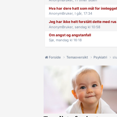
AnonymBruker,
11 timer siden
Hva har dere hatt som mål for innlegge
AnonymBruker,
I går, 17:34
Jeg har ikke helt forstått dette med rus
AnonymBruker,
søndag kl 10:58
Om angst og angstanfall
Sjø,
mandag kl 16:18
Forside
Temaoversikt
Psykiatri
sl