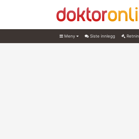
Meny
Siste innlegg
Retnin