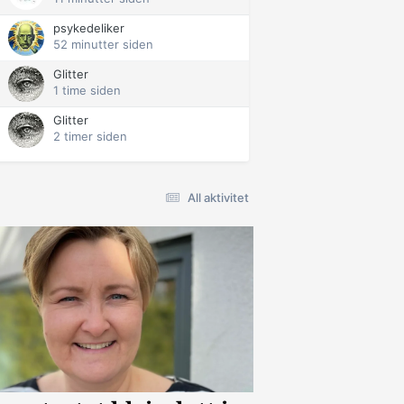
psykedeliker
52 minutter siden
Glitter
1 time siden
Glitter
2 timer siden
All aktivitet