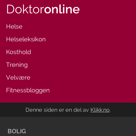
Doktor
online
Helse
Helseleksikon
Kosthold
Trening
Velvære
Fitnessbloggen
Denne siden er en del av
Klikk.no
.
BOLIG