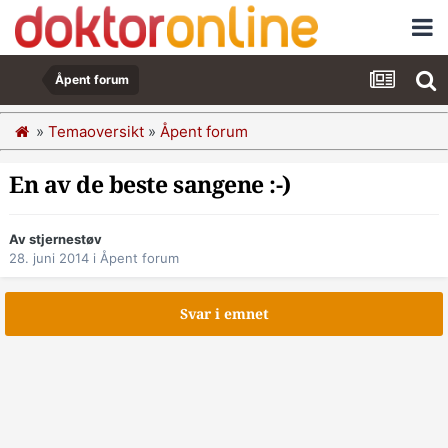
Åpent forum
»
Temaoversikt
»
Åpent forum
En av de beste sangene :-)
Av stjernestøv
28. juni 2014
i
Åpent forum
Svar i emnet