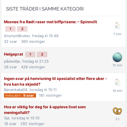
SISTE TRÅDER I SAMME KATEGORI
Moxnes fra Rødt raser mot biff­prisene: –⁠ Spinnvilt
1
2
AnonymBruker,
fredag kl 15:49
32
svar
360
visninger
Helgeprat
1
2
påskelilje,
fredag kl 21:25
28
svar
428
visninger
Ingen svar på henvisning til spesialist etter flere uker -
hva kan ha skjedd?
Banankaka04,
torsdag kl 15:11
181
visninger
9
svar
Hva er viktig for deg for å oppleve livet som
meningsfullt?
Sjø,
torsdag kl 15:10
18
svar
292
visninger