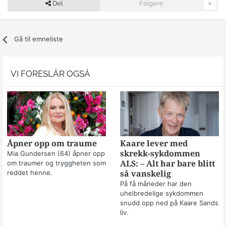
Del
Følgere
0
Gå til emneliste
VI FORESLÅR OGSÅ
Åpner opp om traume
Kaare lever med
skrekk-sykdommen
Mia Gundersen (64) åpner opp
om traumer og tryggheten som
ALS: – Alt har bare blitt
reddet henne.
så vanskelig
På få måneder har den
uhelbredelige sykdommen
snudd opp ned på Kaare Sands
liv.