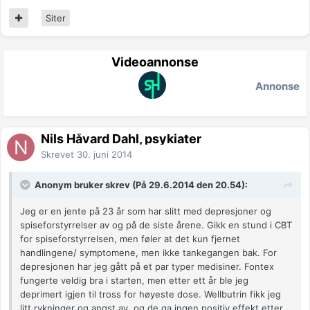
Siter
Videoannonse
Annonse
Nils Håvard Dahl, psykiater
Skrevet
30. juni 2014
Anonym bruker skrev (På 29.6.2014 den 20.54):
Jeg er en jente på 23 år som har slitt med depresjoner og
spiseforstyrrelser av og på de siste årene. Gikk en stund i CBT
for spiseforstyrrelsen, men føler at det kun fjernet
handlingene/ symptomene, men ikke tankegangen bak. For
depresjonen har jeg gått på et par typer medisiner. Fontex
fungerte veldig bra i starten, men etter ett år ble jeg
deprimert igjen til tross for høyeste dose. Wellbutrin fikk jeg
litt rykninger og angst av, og de ga ingen positiv effekt etter