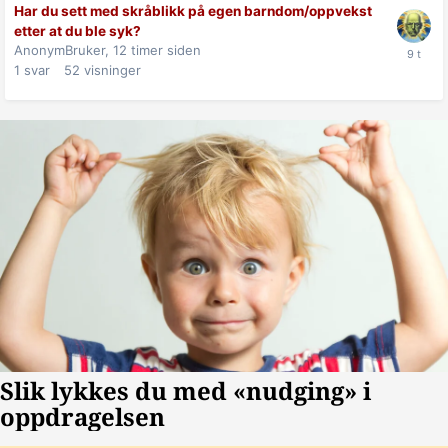
Har du sett med skråblikk på egen barndom/oppvekst
etter at du ble syk?
AnonymBruker,
12 timer siden
1
svar
52
visninger