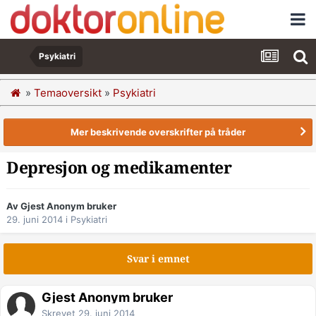
Psykiatri
»
Temaoversikt
»
Psykiatri
Mer beskrivende overskrifter på tråder
Depresjon og medikamenter
Av Gjest Anonym bruker
29. juni 2014
i
Psykiatri
Svar i emnet
Gjest Anonym bruker
Skrevet
29. juni 2014