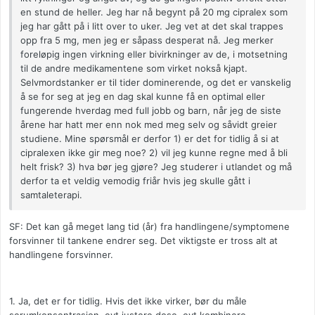
en stund de heller. Jeg har nå begynt på 20 mg cipralex som
jeg har gått på i litt over to uker. Jeg vet at det skal trappes
opp fra 5 mg, men jeg er såpass desperat nå. Jeg merker
foreløpig ingen virkning eller bivirkninger av de, i motsetning
til de andre medikamentene som virket nokså kjapt.
Selvmordstanker er til tider dominerende, og det er vanskelig
å se for seg at jeg en dag skal kunne få en optimal eller
fungerende hverdag med full jobb og barn, når jeg de siste
årene har hatt mer enn nok med meg selv og såvidt greier
studiene. Mine spørsmål er derfor 1) er det for tidlig å si at
cipralexen ikke gir meg noe? 2) vil jeg kunne regne med å bli
helt frisk? 3) hva bør jeg gjøre? Jeg studerer i utlandet og må
derfor ta et veldig vemodig friår hvis jeg skulle gått i
samtaleterapi.
SF: Det kan gå meget lang tid (år) fra handlingene/symptomene
forsvinner til tankene endrer seg. Det viktigste er tross alt at
handlingene forsvinner.
1. Ja, det er for tidlig. Hvis det ikke virker, bør du måle