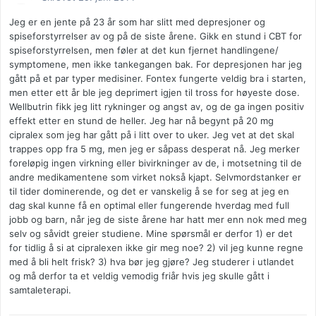
Jeg er en jente på 23 år som har slitt med depresjoner og
spiseforstyrrelser av og på de siste årene. Gikk en stund i CBT for
spiseforstyrrelsen, men føler at det kun fjernet handlingene/
symptomene, men ikke tankegangen bak. For depresjonen har jeg
gått på et par typer medisiner. Fontex fungerte veldig bra i starten,
men etter ett år ble jeg deprimert igjen til tross for høyeste dose.
Wellbutrin fikk jeg litt rykninger og angst av, og de ga ingen positiv
effekt etter en stund de heller. Jeg har nå begynt på 20 mg
cipralex som jeg har gått på i litt over to uker. Jeg vet at det skal
trappes opp fra 5 mg, men jeg er såpass desperat nå. Jeg merker
foreløpig ingen virkning eller bivirkninger av de, i motsetning til de
andre medikamentene som virket nokså kjapt. Selvmordstanker er
til tider dominerende, og det er vanskelig å se for seg at jeg en
dag skal kunne få en optimal eller fungerende hverdag med full
jobb og barn, når jeg de siste årene har hatt mer enn nok med meg
selv og såvidt greier studiene. Mine spørsmål er derfor 1) er det
for tidlig å si at cipralexen ikke gir meg noe? 2) vil jeg kunne regne
med å bli helt frisk? 3) hva bør jeg gjøre? Jeg studerer i utlandet
og må derfor ta et veldig vemodig friår hvis jeg skulle gått i
samtaleterapi.