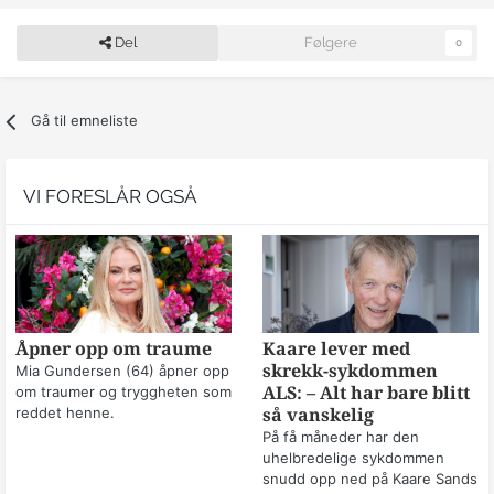
Del
Følgere
0
Gå til emneliste
VI FORESLÅR OGSÅ
Åpner opp om traume
Kaare lever med
skrekk-sykdommen
Mia Gundersen (64) åpner opp
om traumer og tryggheten som
ALS: – Alt har bare blitt
reddet henne.
så vanskelig
På få måneder har den
uhelbredelige sykdommen
snudd opp ned på Kaare Sands