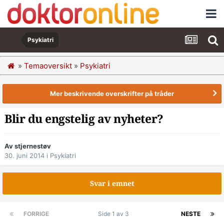
Psykiatri
»
Temaoversikt
»
Psykiatri
Mer beskrivende overskrifter på tråder
Blir du engstelig av nyheter?
Av stjernestøv
30. juni 2014
i
Psykiatri
Svar i emnet
FORRIGE
Side 1 av 3
NESTE