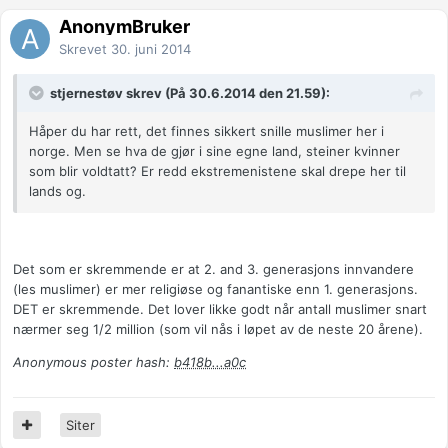
AnonymBruker
Skrevet
30. juni 2014
stjernestøv skrev (På 30.6.2014 den 21.59):
Håper du har rett, det finnes sikkert snille muslimer her i
norge. Men se hva de gjør i sine egne land, steiner kvinner
som blir voldtatt? Er redd ekstremenistene skal drepe her til
lands og.
Det som er skremmende er at 2. and 3. generasjons innvandere
(les muslimer) er mer religiøse og fanantiske enn 1. generasjons.
DET er skremmende. Det lover likke godt når antall muslimer snart
nærmer seg 1/2 million (som vil nås i løpet av de neste 20 årene).
Anonymous poster hash:
b418b...a0c
Siter