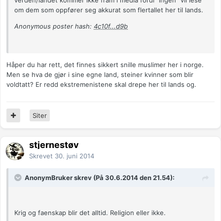
verden/landet kommer ikke fram i media fordi "ingen" vil lese
om dem som oppfører seg akkurat som flertallet her til lands.
Anonymous poster hash:
4c10f...d9b
Håper du har rett, det finnes sikkert snille muslimer her i norge.
Men se hva de gjør i sine egne land, steiner kvinner som blir
voldtatt? Er redd ekstremenistene skal drepe her til lands og.
Siter
stjernestøv
Skrevet
30. juni 2014
AnonymBruker skrev (På 30.6.2014 den 21.54):
Krig og faenskap blir det alltid. Religion eller ikke.