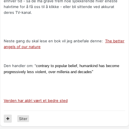
enhver tid - så de må grave frem noe sjokkerende hver eneste
halvtime for å få oss til å klikke - eller bli sittende ved akkurat
deres TV-kanal.
Neste gang du skal lese en bok vil jeg anbefale denne:
The better
angels of our nature
Den handler om: "
contrary to popular belief, humankind has become
progressively less violent, over millenia and decades"
Verden har aldri vært et bedre sted
Siter