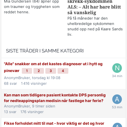
skrekk-sykdommen
Mia Gundersen (64) åpner opp
om traumer og tryggheten som
ALS: – Alt har bare blitt
reddet henne.
så vanskelig
På få måneder har den
uhelbredelige sykdommen
snudd opp ned på Kaare Sands
liv.
SISTE TRÅDER I SAMME KATEGORI
"Alle" snakker om at det kastes diagnoser ut i hytt og
pinevær
1
2
3
4
AnonymBruker,
torsdag kl 19:08
68
svar
1 416
visninger
Kan man som tidligere pasient kontakte DPS personlig
for nedteappingsplan medisin når fastlege har ferie?
AnonymBruker,
9 timer siden
13
svar
176
visninger
Fikse forholdet mitt til mat - hvor viktig er det og hvor