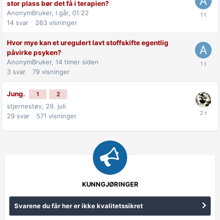
stor plass bør det få i terapien?
AnonymBruker,
I går, 01:22
14
svar
263
visninger
Hvor mye kan et uregulert lavt stoffskifte egentlig
påvirke psyken?
AnonymBruker,
14 timer siden
3
svar
79
visninger
Jung.
1
2
stjernestøv,
29. juli
29
svar
571
visninger
KUNNGJØRINGER
Svarene du får her er ikke kvalitetssikret