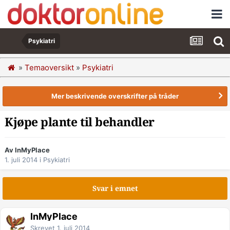
Psykiatri
»
Temaoversikt
»
Psykiatri
Mer beskrivende overskrifter på tråder
Kjøpe plante til behandler
Av InMyPlace
1. juli 2014
i
Psykiatri
Svar i emnet
InMyPlace
Skrevet
1. juli 2014