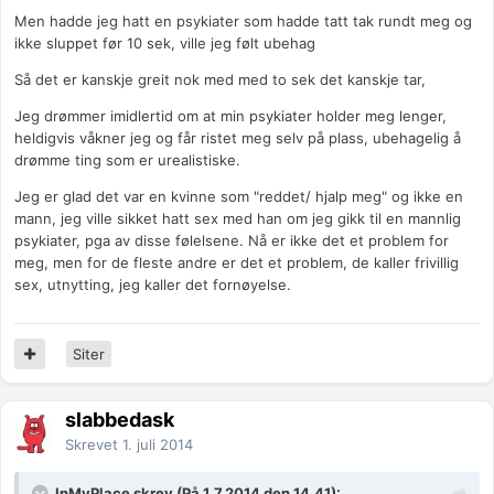
Men hadde jeg hatt en psykiater som hadde tatt tak rundt meg og
ikke sluppet før 10 sek, ville jeg følt ubehag
Så det er kanskje greit nok med med to sek det kanskje tar,
Jeg drømmer imidlertid om at min psykiater holder meg lenger,
heldigvis våkner jeg og får ristet meg selv på plass, ubehagelig å
drømme ting som er urealistiske.
Jeg er glad det var en kvinne som "reddet/ hjalp meg" og ikke en
mann, jeg ville sikket hatt sex med han om jeg gikk til en mannlig
psykiater, pga av disse følelsene. Nå er ikke det et problem for
meg, men for de fleste andre er det et problem, de kaller frivillig
sex, utnytting, jeg kaller det fornøyelse.
Siter
slabbedask
Skrevet
1. juli 2014
InMyPlace skrev (På 1.7.2014 den 14.41):