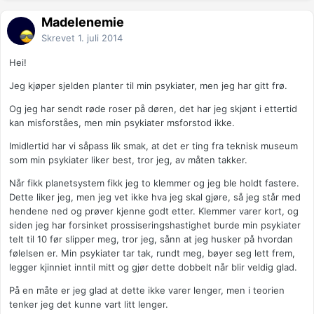
Madelenemie
Skrevet
1. juli 2014
Hei!
Jeg kjøper sjelden planter til min psykiater, men jeg har gitt frø.
Og jeg har sendt røde roser på døren, det har jeg skjønt i ettertid
kan misforståes, men min psykiater msforstod ikke.
Imidlertid har vi såpass lik smak, at det er ting fra teknisk museum
som min psykiater liker best, tror jeg, av måten takker.
Når fikk planetsystem fikk jeg to klemmer og jeg ble holdt fastere.
Dette liker jeg, men jeg vet ikke hva jeg skal gjøre, så jeg står med
hendene ned og prøver kjenne godt etter. Klemmer varer kort, og
siden jeg har forsinket prossiseringshastighet burde min psykiater
telt til 10 før slipper meg, tror jeg, sånn at jeg husker på hvordan
følelsen er. Min psykiater tar tak, rundt meg, bøyer seg lett frem,
legger kjinniet inntil mitt og gjør dette dobbelt når blir veldig glad.
På en måte er jeg glad at dette ikke varer lenger, men i teorien
tenker jeg det kunne vart litt lenger.