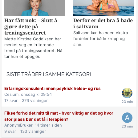
Har fått nok: – Slutt å
Derfor er det bra å bade
gjøre dette på
i saltvann
treningssenteret
Saltvann kan ha noen ekstra
fordeler for både kropp og
Mette Kirstine Goddiksen har
sinn.
merket seg en irriterende
trend på treningssenteret. Nå
tar hun et oppgjør.
SISTE TRÅDER I SAMME KATEGORI
Erfaringskonsulent innen psykisk helse- og rus
Cesium,
onsdag kl 09:54
17
svar
376
visninger
Fikse forholdet mitt til mat - hvor viktig er det og hvor
stor plass bør det få i terapien?
AnonymBruker,
14 timer siden
9
svar
133
visninger