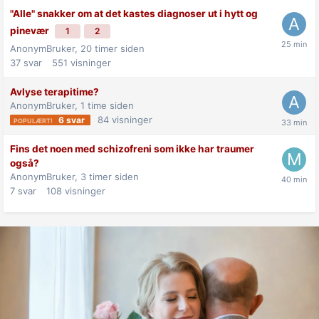
"Alle" snakker om at det kastes diagnoser ut i hytt og
pinevær
1
2
AnonymBruker,
20 timer siden
37
svar
551
visninger
Avlyse terapitime?
AnonymBruker,
1 time siden
84
visninger
6
svar
Fins det noen med schizofreni som ikke har traumer
også?
AnonymBruker,
3 timer siden
7
svar
108
visninger