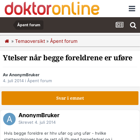
Åpent forum
»
Temaoversikt
»
Åpent forum
Ytelser når begge foreldrene er uføre
Av AnonymBruker
4. juli 2014
i
Åpent forum
Svar i emnet
AnonymBruker
Skrevet
4. juli 2014
Hvis begge foreldre er hhv ufør og ung ufør - hvilke
støtteordninger har de rett på ifb med barnefødsel og i