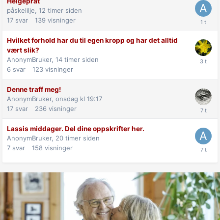
Helgeprat
påskelilje,
12 timer siden
17
svar
139
visninger
Hvilket forhold har du til egen kropp og har det alltid
vært slik?
AnonymBruker,
14 timer siden
6
svar
123
visninger
Denne traff meg!
AnonymBruker,
onsdag kl 19:17
17
svar
236
visninger
Lassis middager. Del dine oppskrifter her.
AnonymBruker,
20 timer siden
7
svar
158
visninger