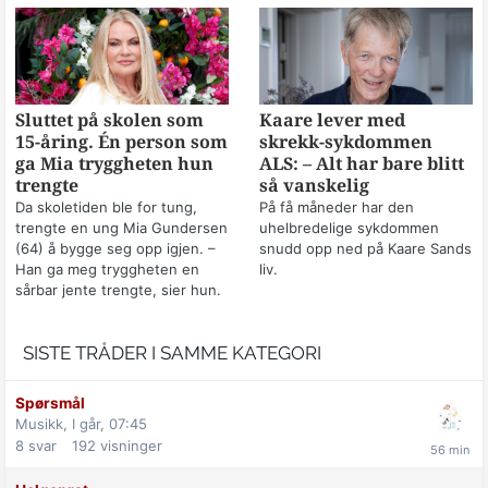
Sluttet på skolen som
Kaare lever med
15-åring. Én person som
skrekk-sykdommen
ga Mia tryggheten hun
ALS: – Alt har bare blitt
trengte
så vanskelig
Da skoletiden ble for tung,
På få måneder har den
trengte en ung Mia Gundersen
uhelbredelige sykdommen
(64) å bygge seg opp igjen. –
snudd opp ned på Kaare Sands
Han ga meg tryggheten en
liv.
sårbar jente trengte, sier hun.
SISTE TRÅDER I SAMME KATEGORI
Spørsmål
Musikk,
I går, 07:45
8
svar
192
visninger