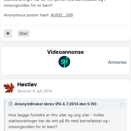
omsorgsrollen for et barn?
Anonymous poster hash:
6c632...209
Siter
Videoannonse
Annonse
Høstløv
Skrevet
4. juli 2014
AnonymBruker skrev (På 4.7.2014 den 5.19):
Hvis begge foreldre er hhv ufør og ung ufør - hvilke
støtteordninger har de rett på ifb med barnefødsel og i
omsorgsrollen for et barn?