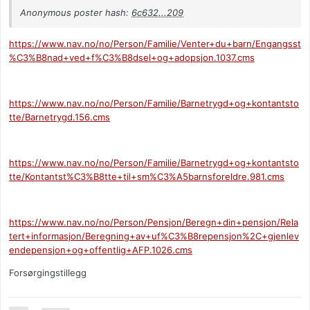
Anonymous poster hash:
6c632...209
https://www.nav.no/no/Person/Familie/Venter+du+barn/Engangsst
%C3%B8nad+ved+f%C3%B8dsel+og+adopsjon.1037.cms
https://www.nav.no/no/Person/Familie/Barnetrygd+og+kontantsto
tte/Barnetrygd.156.cms
https://www.nav.no/no/Person/Familie/Barnetrygd+og+kontantsto
tte/Kontantst%C3%B8tte+til+sm%C3%A5barnsforeldre.981.cms
https://www.nav.no/no/Person/Pensjon/Beregn+din+pensjon/Rela
tert+informasjon/Beregning+av+uf%C3%B8repensjon%2C+gjenlev
endepensjon+og+offentlig+AFP.1026.cms
Forsørgingstillegg