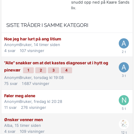
snudd opp ned på Kaare Sands
liv.
SISTE TRÅDER I SAMME KATEGORI
Noe jeg har lurt på ang litium
AnonymBruker,
14 timer siden
4
svar
107
visninger
"Alle" snakker om at det kastes diagnoser ut i hytt og
pinevær
1
2
3
4
AnonymBruker,
torsdag kl 19:08
75
svar
1 687
visninger
Føler meg alene
AnonymBruker,
fredag kl 20:28
11
svar
276
visninger
Ønsker venner men
Alba,
15 timer siden
4
svar
109
visninger