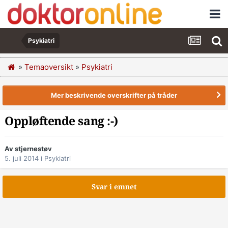
Psykiatri
»
Temaoversikt
»
Psykiatri
Mer beskrivende overskrifter på tråder
Oppløftende sang :-)
Av stjernestøv
5. juli 2014
i
Psykiatri
Svar i emnet