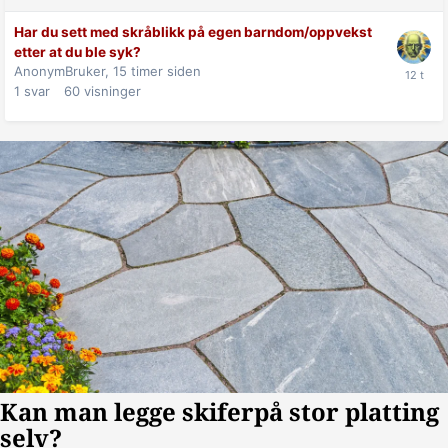
Har du sett med skråblikk på egen barndom/oppvekst
etter at du ble syk?
AnonymBruker,
15 timer siden
1
svar
60
visninger