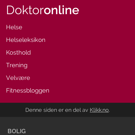
Doktor
online
Helse
Helseleksikon
Kosthold
Trening
Velvære
Fitnessbloggen
Denne siden er en del av
Klikk.no
.
BOLIG