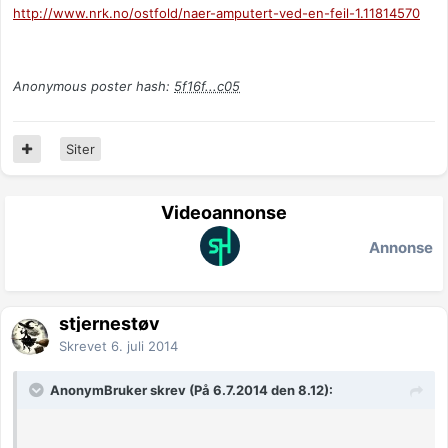
http://www.nrk.no/ostfold/naer-amputert-ved-en-feil-1.11814570
Anonymous poster hash:
5f16f...c05
Siter
Videoannonse
Annonse
stjernestøv
Skrevet
6. juli 2014
AnonymBruker skrev (På 6.7.2014 den 8.12):