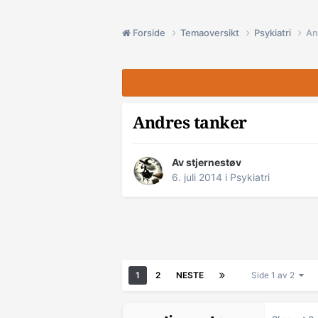
Forside
Temaoversikt
Psykiatri
An
Andres tanker
Av stjernestøv
6. juli 2014
i
Psykiatri
1
2
NESTE
Side 1 av 2