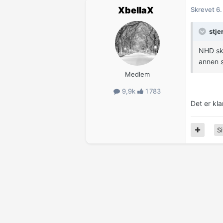
XbellaX
Skrevet
6.
stje
NHD skr
annen s
Medlem
9,9k
1 783
Det er kl
Si