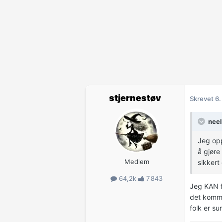
stjernestøv
Skrevet
6.
neel
Jeg opp
å gjøre
Medlem
sikkert
64,2k
7 843
Jeg KAN fø
det komme
folk er su