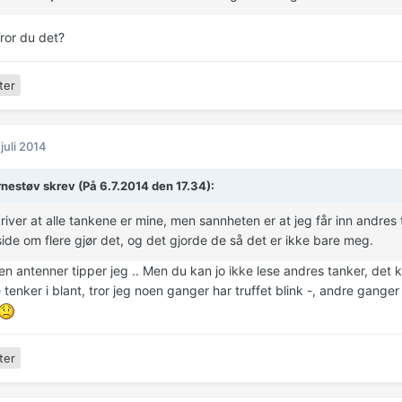
ror du det?
ter
 juli 2014
rnestøv skrev (På 6.7.2014 den 17.34):
iver at alle tankene er mine, men sannheten er at jeg får inn andres 
ide om flere gjør det, og det gjorde de så det er ikke bare meg.
n antenner tipper jeg .. Men du kan jo ikke lese andres tanker, det k
tenker i blant, tror jeg noen ganger har truffet blink -, andre ganger 
ter