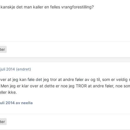
 kanskje det man kaller en felles vrangforestilling?
ter
 juli 2014
(endret)
er at jeg kan føle det jeg tror at andre føler av og til, som er veldig 
 Men jeg er klar over at dette er noe jeg TROR at andre føler, noe som 
ler ikke.
juli 2014
av neella
ter