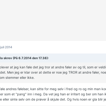
 juli 2014
la skrev (På 6.7.2014 den 17.38):
lever at jeg kan føle det jeg tror at andre føler av og til, som er veld
 det. Men jeg er klar over at dette er noe jeg TROR at andre føler, noe 
 om stemmer eller ikke.
le andres følelser, kan sitte for meg selv i fred og ro og min man komme
r som et "pang" inn i meg. Da vet jeg han er irritert og ber om han i
re eller sinte selv om de prøver å skjule det. Og hvis noen er gla blir 