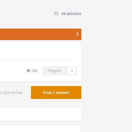
All aktivitet
Del
Følgere
0
t nytt emne
Svar i emnet