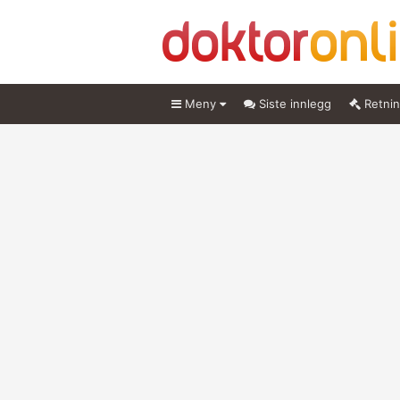
Meny
Siste innlegg
Retnin