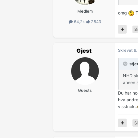
Medlem
omg
T
64,2k
7 843
Si
Gjest
Skrevet
6.
stje
NHD skr
annen s
Guests
Du har noe
hva andre 
visstnok..
Si