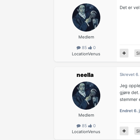
Det er vel
Medlem
85
0
Si
Location
Venus
neella
Skrevet
6.
Jeg opplev
gjøre det.
stemmer el
Endret
6. 
Medlem
85
0
Si
Location
Venus