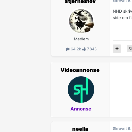
stjernestøv
Skrevet
6.
NHD skriv
side om fl
Medlem
Si
64,2k
7 843
Videoannonse
Annonse
neella
Skrevet
6.