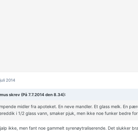
 juli 2014
emus skrev (På 7.7.2014 den 8.34):
pende midler fra apoteket. En neve mandler. Et glass melk. En pære 
ereddik i 1/2 glass vann, smaker pjuk, men ikke noe funker bedre fo
jalp ikke, men fant noe gammelt syrenøytraliserende. Det slukker bran