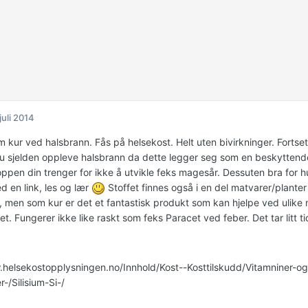
 juli 2014
om kur ved halsbrann. Fås på helsekost. Helt uten bivirkninger. Forts
 du sjelden oppleve halsbrann da dette legger seg som en beskyttende
oppen din trenger for ikke å utvikle feks magesår. Dessuten bra for hud
d en link, les og lær
Stoffet finnes også i en del matvarer/planter
ea, men som kur er det et fantastisk produkt som kan hjelpe ved ulike
t. Fungerer ikke like raskt som feks Paracet ved feber. Det tar litt t
.helsekostopplysningen.no/Innhold/Kost--Kosttilskudd/Vitamniner-og
r-/Silisium-Si-/