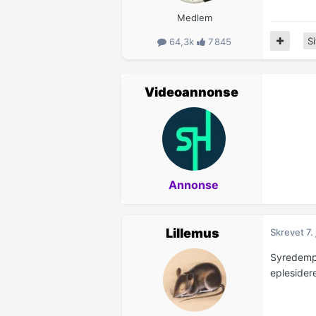
Medlem
Si
64,3k
7 845
Videoannonse
Annonse
Lillemus
Skrevet
7.
Syredempe
eplesider