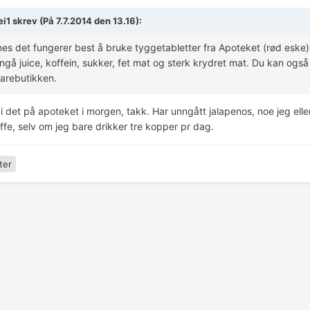
ei1 skrev (På 7.7.2014 den 13.16):
es det fungerer best å bruke tyggetabletter fra Apoteket (rød eske).
gå juice, koffein, sukker, fet mat og sterk krydret mat. Du kan også 
arebutikken.
i det på apoteket i morgen, takk. Har unngått jalapenos, noe jeg eller
ffe, selv om jeg bare drikker tre kopper pr dag.
ter