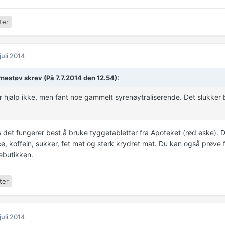
ter
 juli 2014
rnestøv skrev (På 7.7.2014 den 12.54):
 hjalp ikke, men fant noe gammelt syrenøytraliserende. Det slukker br
 det fungerer best å bruke tyggetabletter fra Apoteket (rød eske). 
e, koffein, sukker, fet mat og sterk krydret mat. Du kan også prøve f
ebutikken.
ter
 juli 2014