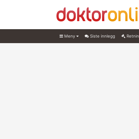
Meny
Siste innlegg
Retnin