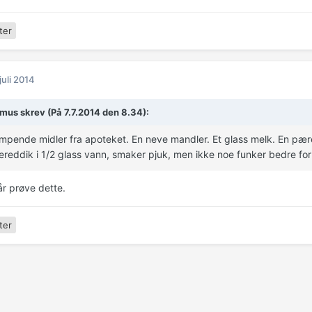
ter
 juli 2014
emus skrev (På 7.7.2014 den 8.34):
pende midler fra apoteket. En neve mandler. Et glass melk. En pære 
ereddik i 1/2 glass vann, smaker pjuk, men ikke noe funker bedre fo
år prøve dette.
ter