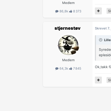
Medlem
Si
86,8k
8 373
stjernestøv
Skrevet
7.
Lill
Syredem
eplesid
Medlem
Ok,takk f
64,3k
7 845
Si