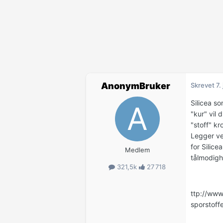
AnonymBruker
Skrevet
7.
Silicea s
"kur" vil
"stoff" kr
Legger ve
for Silic
Medlem
tålmodighe
321,5k
27 718
ttp://www
sporstoffe