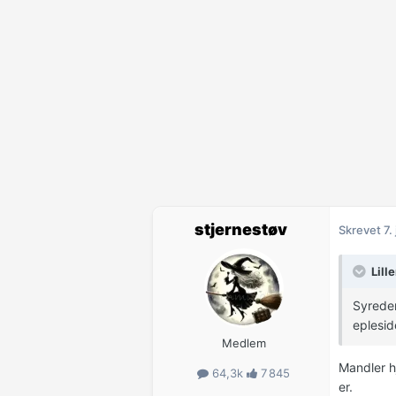
stjernestøv
Skrevet
7.
Lill
Syredem
eplesid
Medlem
Mandler h
64,3k
7 845
er.