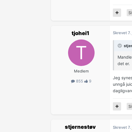
Si
tjohei1
Skrevet
7.
stje
Mandler
det er.
Medlem
Jeg synes
855
9
unngå juic
dagligvar
Si
stjernestøv
Skrevet
7.