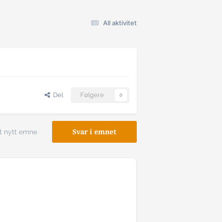
All aktivitet
Del
Følgere
0
t nytt emne
Svar i emnet