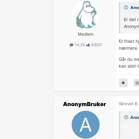
Anon
Er det 
Anonym
Medlem
Et friskt
14,2k
6 800
nærmere 2
Går du me
kan aldri
Si
AnonymBruker
Skrevet
8.
Anon