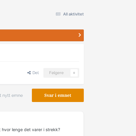
All aktivitet
Del
Følgere
0
t nytt emne
Svar i emnet
hvor lenge det varer i strekk?