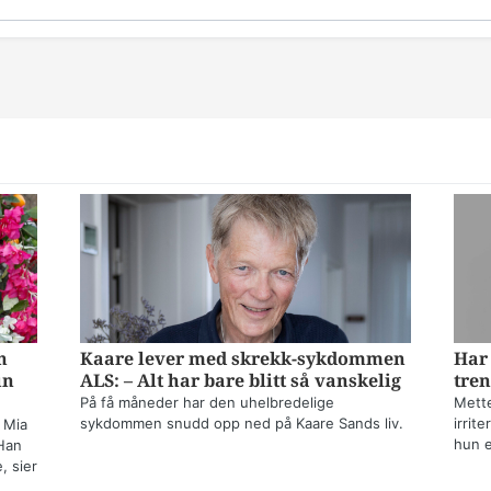
n
Kaare lever med skrekk-sykdommen
Har 
un
ALS: – Alt har bare blitt så vanskelig
tren
På få måneder har den uhelbredelige
Mette
sykdommen snudd opp ned på Kaare Sands liv.
irrit
 Mia
hun e
Han
, sier