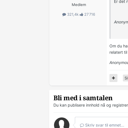
Er det 
Medlem
321,4k
27 716
Anonym
Om du har
relatert ti
Anonymou
Si
Bli med i samtalen
Du kan publisere innhold nå og registre
Skriv svar til emnet...