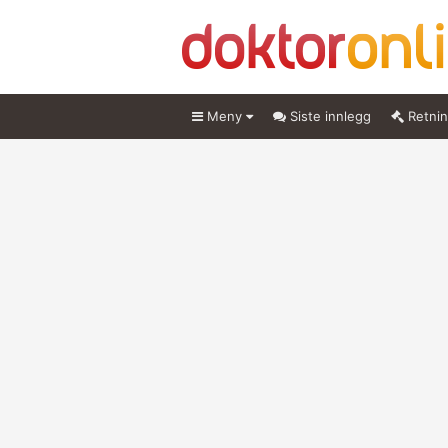
Meny
Siste innlegg
Retnin