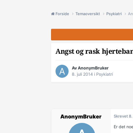
Forside
Temaoversikt
Psykiatri
An
Angst og rask hjerteba
Av AnonymBruker
8. juli 2014
i
Psykiatri
AnonymBruker
Skrevet
8.
Er det no