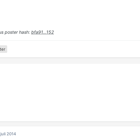
s poster hash:
bfa91...152
ter
 juli 2014