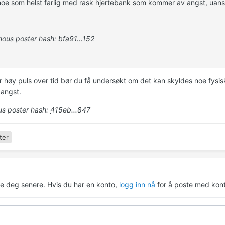
noe som helst farlig med rask hjertebank som kommer av angst, uanse
ous poster hash:
bfa91...152
 høy puls over tid bør du få undersøkt om det kan skyldes noe fysis
l angst.
s poster hash:
415eb...847
ter
re deg senere. Hvis du har en konto,
logg inn nå
for å poste med kont