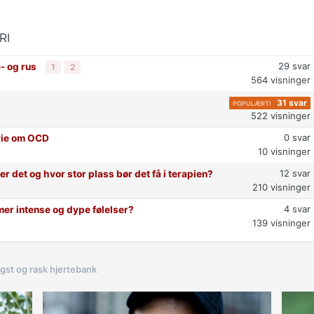
RI
29
svar
e- og rus
1
2
564
visninger
31
svar
522
visninger
0
svar
rie om OCD
10
visninger
12
svar
 er det og hvor stor plass bør det få i terapien?
210
visninger
4
svar
mer intense og dype følelser?
139
visninger
gst og rask hjertebank