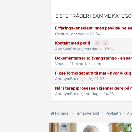
SISTE TRÅDER I SAMME KATEGO
Erfaringskonsulent innen psykisk hels
Cesium,
onsdag kl 09:54
Kontakt med politi
1
2
AnonymBruker,
torsdag kl 07:06
Dokumentarserie: Tvangstango - en se
Vhanja,
11 minutter siden
Fikse forholdet mitt til mat - hvor viktig
AnonymBruker,
I går, 01:22
Når i terapiprosessen kjenner dere på 
AnonymBruker,
torsdag kl 14:28
Forside
Temaoversikt
Psykiatri
An