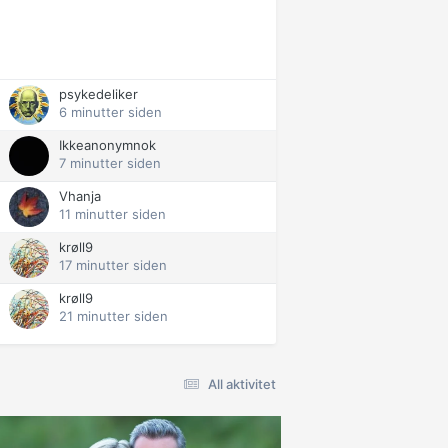
psykedeliker
6 minutter siden
Ikkeanonymnok
7 minutter siden
Vhanja
11 minutter siden
krøll9
17 minutter siden
krøll9
21 minutter siden
All aktivitet