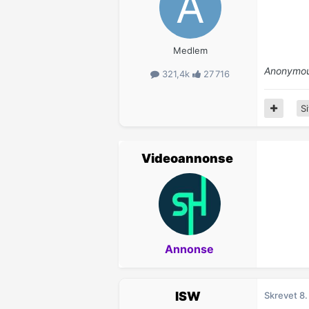
Medlem
Anonymou
321,4k
27 716
Si
Videoannonse
Annonse
ISW
Skrevet
8.