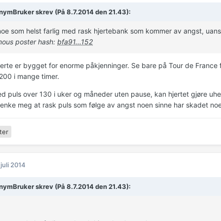
ymBruker skrev (På 8.7.2014 den 21.43):
noe som helst farlig med rask hjertebank som kommer av angst, uanse
ous poster hash:
bfa91...152
 hjerte er bygget for enorme påkjenninger. Se bare på Tour de France 
00 i mange timer.
d puls over 130 i uker og måneder uten pause, kan hjertet gjøre uhe
 tenke meg at rask puls som følge av angst noen sinne har skadet no
ter
 juli 2014
ymBruker skrev (På 8.7.2014 den 21.43):