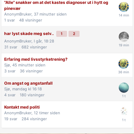
"Alle" snakker om at det kastes diagnoser ut i hytt og
pinevær
AnonymBruker,
37 minutter siden
1
svar
48
visninger
har lyst skade meg selv..
1
2
AnonymBruker,
I går, 18:28
31
svar
682
visninger
Erfaring med livsstyrketrening?
Sjø,
45 minutter siden
3
svar
36
visninger
Om angst og angstanfall
Sjø,
mandag kl 16:18
4
svar
180
visninger
Kontakt med politi
AnonymBruker,
12 timer siden
19
svar
284
visninger