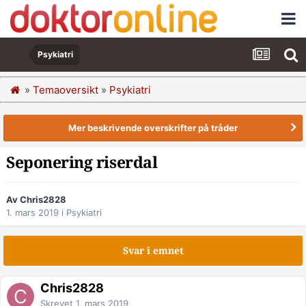
Psykiatri
»
Temaoversikt
»
Psykiatri
Mer beskrivende overskrifter på tråder
Seponering riserdal
Av Chris2828
1. mars 2019
i
Psykiatri
Svar i emnet
Chris2828
Skrevet
1. mars 2019