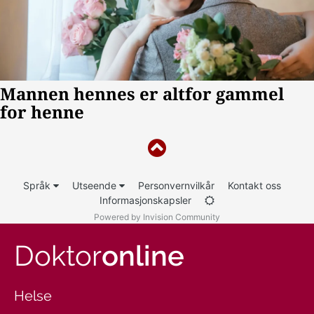
Språk
Utseende
Personvernvilkår
Kontakt oss
Informasjonskapsler
Powered by Invision Community
Doktor
online
Helse