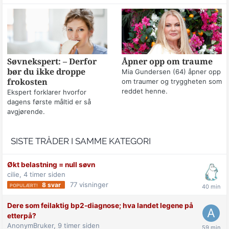
Søvnekspert: – Derfor
Åpner opp om traume
bør du ikke droppe
Mia Gundersen (64) åpner opp
frokosten
om traumer og tryggheten som
reddet henne.
Ekspert forklarer hvorfor
dagens første måltid er så
avgjørende.
SISTE TRÅDER I SAMME KATEGORI
Økt belastning = null søvn
cilie,
4 timer siden
77
visninger
8
svar
Dere som feilaktig bp2-diagnose; hva landet legene på
etterpå?
AnonymBruker,
9 timer siden