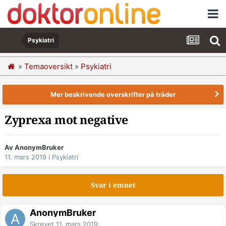
Psykiatri
»
Temaoversikt
»
Psykiatri
Mer beskrivende overskrifter på tråder
Zyprexa mot negative
Av AnonymBruker
11. mars 2019
i
Psykiatri
Svar i emnet
AnonymBruker
Skrevet
11. mars 2019