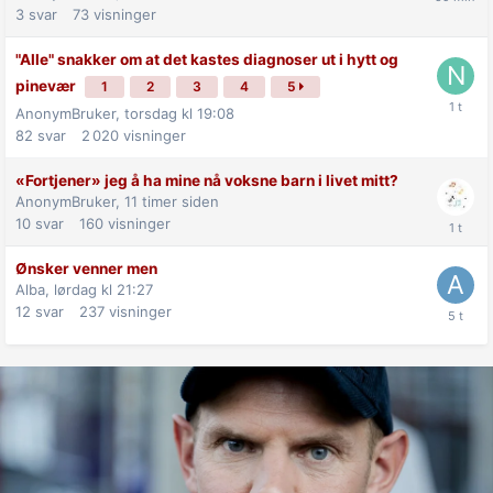
3
svar
73
visninger
"Alle" snakker om at det kastes diagnoser ut i hytt og
pinevær
1
2
3
4
5
AnonymBruker,
torsdag kl 19:08
82
svar
2 020
visninger
«Fortjener» jeg å ha mine nå voksne barn i livet mitt?
AnonymBruker,
11 timer siden
10
svar
160
visninger
Ønsker venner men
Alba,
lørdag kl 21:27
12
svar
237
visninger