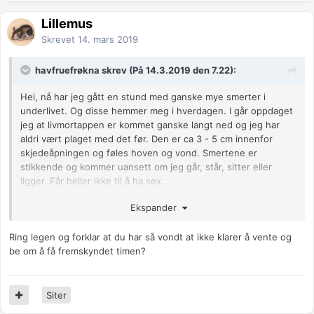
Lillemus
Skrevet
14. mars 2019
havfruefrøkna skrev (På 14.3.2019 den 7.22):
Hei, nå har jeg gått en stund med ganske mye smerter i
underlivet. Og disse hemmer meg i hverdagen. I går oppdaget
jeg at livmortappen er kommet ganske langt ned og jeg har
aldri vært plaget med det før. Den er ca 3 - 5 cm innenfor
skjedeåpningen og føles hoven og vond. Smertene er
stikkende og kommer uansett om jeg går, står, sitter eller
ligger. Får heller ikke til å ha sex.
I begynnelsen på februar byttet jeg fra nuvaring til oralcon
Ekspander
p_piller pga store pms plager og dette har da fungert. Men
lurer da på om pillene har ødelagt for balansen i kroppen. Har
Ring legen og forklar at du har så vondt at ikke klarer å vente og
også hatt blødninger som varte ca14 dager men er klar over at
be om å få fremskyndet timen?
det skyldes byttet til pillene.
Har time hos legen om en uke men vet ikke om jeg klarer en
Siter
hel uke til med disse smertene.