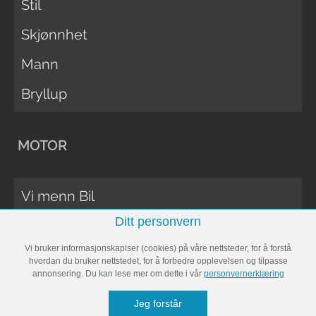
Stil
Skjønnhet
Mann
Bryllup
MOTOR
Vi menn Bil
Ditt personvern
Biltester
Vi bruker informasjonskaplser (cookies) på våre nettsteder, for å forstå
Vi Menn Båt
hvordan du bruker nettstedet, for å forbedre opplevelsen og tilpasse
annonsering. Du kan lese mer om dette i vår
personvernerklæring
Båttester
Jeg forstår
Bobil