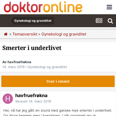
Gynekologi og graviditet
»
Temaoversikt
»
Gynekologi og graviditet
Smerter i underlivet
Av havfruefrøkna
14. mars 2019
i
Gynekologi og graviditet
Svar i emnet
havfruefrøkna
Skrevet
14. mars 2019
Hei, nå har jeg gått en stund med ganske mye smerter i underlivet.
Og disse hemmer meg i hverdagen. I går oppdaget jeg at