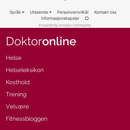
Språk
Utseende
Personvernvilkår
Kontakt oss
Informasjonskapsler
Powered by Invision Community
Doktor
online
Helse
Helseleksikon
Kosthold
Trening
Velvære
Fitnessbloggen