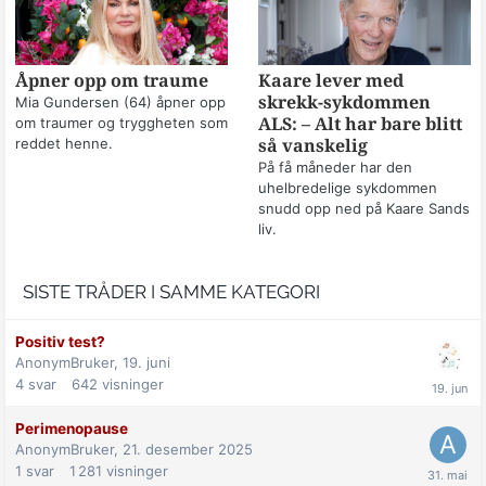
Åpner opp om traume
Kaare lever med
skrekk-sykdommen
Mia Gundersen (64) åpner opp
om traumer og tryggheten som
ALS: – Alt har bare blitt
reddet henne.
så vanskelig
På få måneder har den
uhelbredelige sykdommen
snudd opp ned på Kaare Sands
liv.
SISTE TRÅDER I SAMME KATEGORI
Positiv test?
AnonymBruker,
19. juni
4
svar
642
visninger
Perimenopause
AnonymBruker,
21. desember 2025
1
svar
1 281
visninger