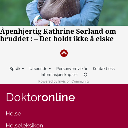
Språk
Utseende
Personvernvilkår
Kontakt oss
Informasjonskapsler
Powered by Invision Community
Doktor
online
Helse
Helseleksikon