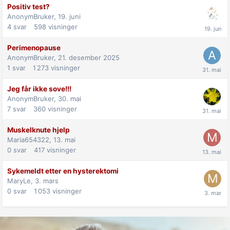
Positiv test?
AnonymBruker,
19. juni
4
svar
598
visninger
Perimenopause
AnonymBruker,
21. desember 2025
1
svar
1 273
visninger
Jeg får ikke sove!!!
AnonymBruker,
30. mai
7
svar
360
visninger
Muskelknute hjelp
Maria654322,
13. mai
0
svar
417
visninger
Sykemeldt etter en hysterektomi
MaryLe,
3. mars
0
svar
1 053
visninger