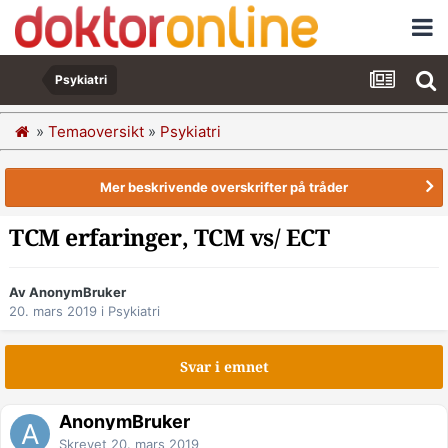
Psykiatri
»
Temaoversikt
»
Psykiatri
Mer beskrivende overskrifter på tråder
TCM erfaringer, TCM vs/ ECT
Av AnonymBruker
20. mars 2019
i
Psykiatri
Svar i emnet
AnonymBruker
Skrevet
20. mars 2019