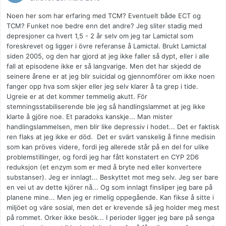
Noen her som har erfaring med TCM? Eventuelt både ECT og
TCM? Funket noe bedre enn det andre? Jeg sliter stadig med
depresjoner ca hvert 1,5 - 2 år selv om jeg tar Lamictal som
foreskrevet og ligger i övre referanse å Lamictal. Brukt Lamictal
siden 2005, og den har gjord at jeg ikke faller så dypt, eller i alle
fall at episodene ikke er så langvarige. Men det har skjedd de
seinere årene er at jeg blir suicidal og gjennomförer om ikke noen
fanger opp hva som skjer eller jeg selv klarer å ta grep i tide.
Ugreie er at det kommer temmelig akutt. För
stemningsstabiliserende ble jeg så handlingslammet at jeg ikke
klarte å gjöre noe. Et paradoks kanskje... Man mister
handlingslammelsen, men blir like depressiv i hodet... Det er faktisk
ren flaks at jeg ikke er död. Det er svärt vanskelig å finne medisin
som kan pröves videre, fordi jeg allerede står på en del for ulike
problemstillinger, og fordi jeg har fått konstatert en CYP 2D6
reduksjon (et enzym som er med å bryte ned eller konvertere
substanser). Jeg er innlagt... Beskyttet mot meg selv. Jeg ser bare
en vei ut av dette kjörer nå... Og som innlagt finsliper jeg bare på
planene mine... Men jeg er rimelig oppegående. Kan fikse å sitte i
miljöet og väre sosial, men det er krevende så jeg holder meg mest
på rommet. Orker ikke besök... I perioder ligger jeg bare på senga