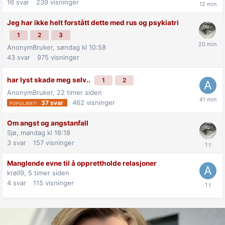
16
svar
239
visninger
Jeg har ikke helt forstått dette med rus og psykiatri
1
2
3
AnonymBruker,
søndag kl 10:58
43
svar
975
visninger
har lyst skade meg selv..
1
2
AnonymBruker,
22 timer siden
462
visninger
37
svar
Om angst og angstanfall
Sjø,
mandag kl 16:18
3
svar
157
visninger
Manglende evne til å opprettholde relasjoner
krøll9,
5 timer siden
4
svar
115
visninger