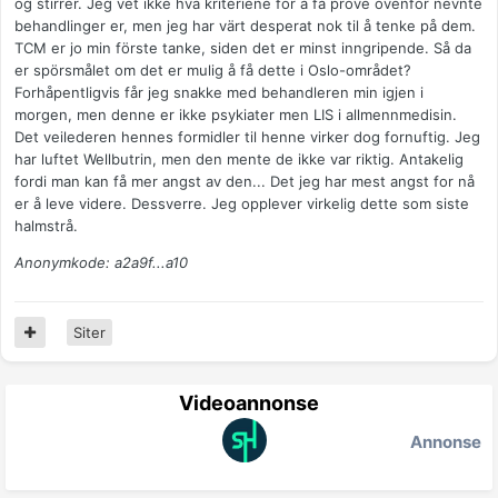
og stirrer. Jeg vet ikke hva kriteriene for å få pröve ovenfor nevnte
behandlinger er, men jeg har värt desperat nok til å tenke på dem.
TCM er jo min förste tanke, siden det er minst inngripende. Så da
er spörsmålet om det er mulig å få dette i Oslo-området?
Forhåpentligvis får jeg snakke med behandleren min igjen i
morgen, men denne er ikke psykiater men LIS i allmennmedisin.
Det veilederen hennes formidler til henne virker dog fornuftig. Jeg
har luftet Wellbutrin, men den mente de ikke var riktig. Antakelig
fordi man kan få mer angst av den... Det jeg har mest angst for nå
er å leve videre. Dessverre. Jeg opplever virkelig dette som siste
halmstrå.
Anonymkode: a2a9f...a10
Siter
Videoannonse
Annonse