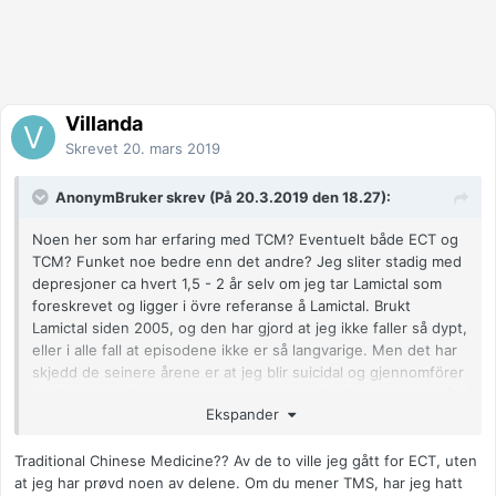
men LIS i allmennmedisin. Det veilederen hennes formidler til
henne virker dog fornuftig. Jeg har luftet Wellbutrin, men den
mente de ikke var riktig. Antakelig fordi man kan få mer angst
av den... Det jeg har mest angst for nå er å leve videre.
Dessverre. Jeg opplever virkelig dette som siste halmstrå.
Villanda
Anonymkode: a2a9f...a10
Skrevet
20. mars 2019
AnonymBruker skrev (På 20.3.2019 den 18.27):
Noen her som har erfaring med TCM? Eventuelt både ECT og
TCM? Funket noe bedre enn det andre? Jeg sliter stadig med
depresjoner ca hvert 1,5 - 2 år selv om jeg tar Lamictal som
foreskrevet og ligger i övre referanse å Lamictal. Brukt
Lamictal siden 2005, og den har gjord at jeg ikke faller så dypt,
eller i alle fall at episodene ikke er så langvarige. Men det har
skjedd de seinere årene er at jeg blir suicidal og gjennomförer
om ikke noen fanger opp hva som skjer eller jeg selv klarer å
Ekspander
ta grep i tide. Ugreie er at det kommer temmelig akutt. För
stemningsstabiliserende ble jeg så handlingslammet at jeg ikke
Traditional Chinese Medicine?? Av de to ville jeg gått for ECT, uten
klarte å gjöre noe. Et paradoks kanskje... Man mister
at jeg har prøvd noen av delene. Om du mener TMS, har jeg hatt
handlingslammelsen, men blir like depressiv i hodet... Det er