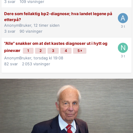
3
svar
109
visninger
Dere som feilaktig bp2-diagnose; hva landet legene på
etterpå?
AnonymBruker,
12 timer siden
3
svar
90
visninger
"Alle" snakker om at det kastes diagnoser ut i hytt og
pinevær
1
2
3
4
5
AnonymBruker,
torsdag kl 19:08
82
svar
2 053
visninger