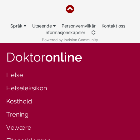
Språk
Utseende
Personvernvilkår
Kontakt oss
Informasjonskapsler
Powered by Invision Community
Doktor
online
Helse
Helseleksikon
Kosthold
Trening
Velvære