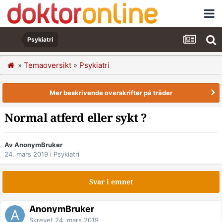
Psykiatri
»
Temaoversikt
»
Psykiatri
Mer beskrivende overskrifter på tråder
Normal atferd eller sykt ?
Av AnonymBruker
24. mars 2019
i
Psykiatri
Svar i emnet
AnonymBruker
Skrevet
24. mars 2019