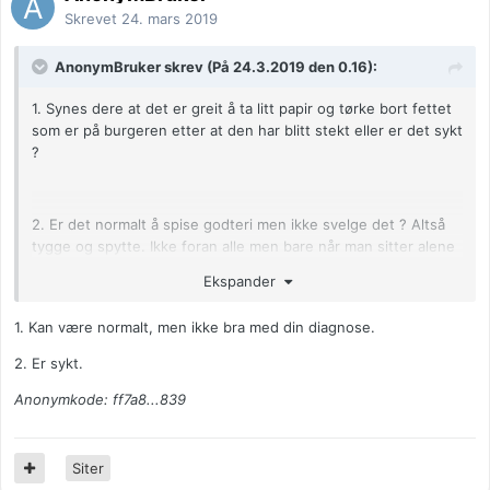
Skrevet
24. mars 2019
AnonymBruker skrev (På 24.3.2019 den 0.16):
1. Synes dere at det er greit å ta litt papir og tørke bort fettet
som er på burgeren etter at den har blitt stekt eller er det sykt
?
2. Er det normalt å spise godteri men ikke svelge det ? Altså
tygge og spytte. Ikke foran alle men bare når man sitter alene
og ser på Netflix.
Ekspander
1. Kan være normalt, men ikke bra med din diagnose.
Hvor går grensa fra vanlig atferd til sykt ? Er det jeg gjør helt
normalt og noe som de fleste kan gjøre innimellom eller er jeg
2. Er sykt.
fortsatt syk ?
Anonymkode: ff7a8...839
Føler meg egentelig ganske frisk fra min spiseforstyrrelse, det
er bare de tingene som henger igjen etter det og som jeg ikke
vet om det er normalt eller ikke.
Siter