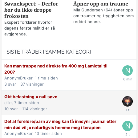
Søvnekspert: – Derfor
Åpner opp om traume
bør du ikke droppe
Mia Gundersen (64) åpner opp
frokosten
om traumer og tryggheten som
reddet henne.
Ekspert forklarer hvorfor
dagens første måltid er så
avgjørende.
SISTE TRÅDER I SAMME KATEGORI
Kan man trappe ned direkte fra 400 mg Lamictal til
200?
AnonymBruker,
1 time siden
3
svar
37
visninger
Økt belastning = null søvn
cilie,
7 timer siden
10
svar
114
visninger
Det at foreldre/barn av meg kan få innsyn i journal etter
min død vil jo naturligvis hemme meg i terapien
AnonymBruker,
13 timer siden