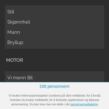
Stil
Skjønnhet
Mann
Bryllup
MOTOR
Vi menn Bil
Ditt personvern
Biltester
Vi bruker informasjonskaplser (cookies) på våre nettsteder, for å forstå
Vi Menn Båt
hvordan du bruker nettstedet, for å forbedre opplevelsen og tilpasse
annonsering. Du kan lese mer om dette i vår
personvernerklæring
Båttester