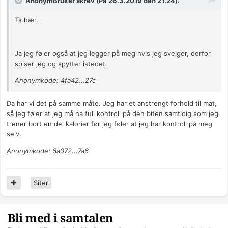
AnonymBruker skrev (På 26.3.2019 den 21.24):
Ts hær.
Ja jeg føler også at jeg legger på meg hvis jeg svelger, derfor
spiser jeg og spytter istedet.
Anonymkode: 4fa42...27c
Da har vi det på samme måte. Jeg har et anstrengt forhold til mat,
så jeg føler at jeg må ha full kontroll på den biten samtidig som jeg
trener bort en del kalorier før jeg føler at jeg har kontroll på meg
selv.
Anonymkode: 6a072...7a6
Siter
Bli med i samtalen