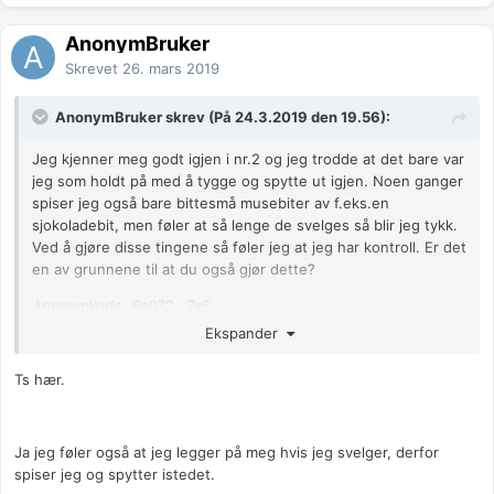
Anonymkode: 4fa42...27c
AnonymBruker
Skrevet
26. mars 2019
AnonymBruker skrev (På 24.3.2019 den 19.56):
Jeg kjenner meg godt igjen i nr.2 og jeg trodde at det bare var
jeg som holdt på med å tygge og spytte ut igjen. Noen ganger
spiser jeg også bare bittesmå musebiter av f.eks.en
sjokoladebit, men føler at så lenge de svelges så blir jeg tykk.
Ved å gjøre disse tingene så føler jeg at jeg har kontroll. Er det
en av grunnene til at du også gjør dette?
Anonymkode: 6a072...7a6
Ekspander
Ts hær.
Ja jeg føler også at jeg legger på meg hvis jeg svelger, derfor
spiser jeg og spytter istedet.