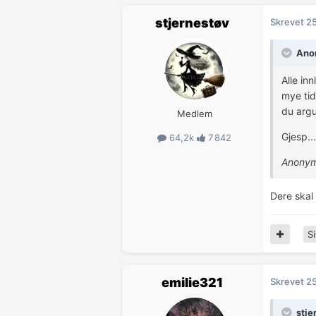
stjernestøv
Skrevet
25
Anon
Alle in
mye tid
du argu
Medlem
Gjesp..
64,2k
7 842
Anonym
Dere skal
Si
emilie321
Skrevet
25
stje