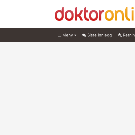
Meny
Siste innlegg
Retnin