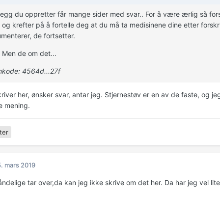
nlegg du oppretter får mange sider med svar.. For å være ærlig så fors
 og krefter på å fortelle deg at du må ta medisinene dine etter forskri
menterer, de fortsetter.
. Men de om det...
kode: 4564d...27f
river her, ønsker svar, antar jeg. Stjernestøv er en av de faste, o
te mening.
ter
. mars 2019
åndelige tar over,da kan jeg ikke skrive om det her. Da har jeg vel li