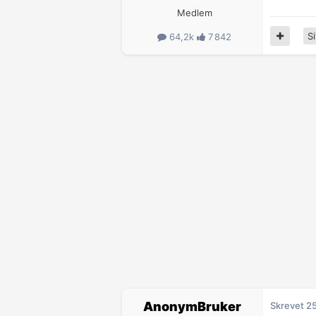
Medlem
Si
64,2k
7 842
AnonymBruker
Skrevet
25