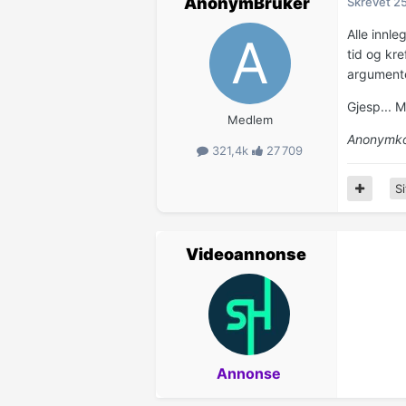
AnonymBruker
Skrevet
25
Alle innle
tid og kre
argumenter
Gjesp... 
Medlem
Anonymko
321,4k
27 709
Si
Videoannonse
Annonse