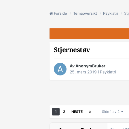
Forside
Temaoversikt
Psykiatri
St
Stjernestøv
Av AnonymBruker
25. mars 2019
i
Psykiatri
1
2
NESTE
Side 1 av 2