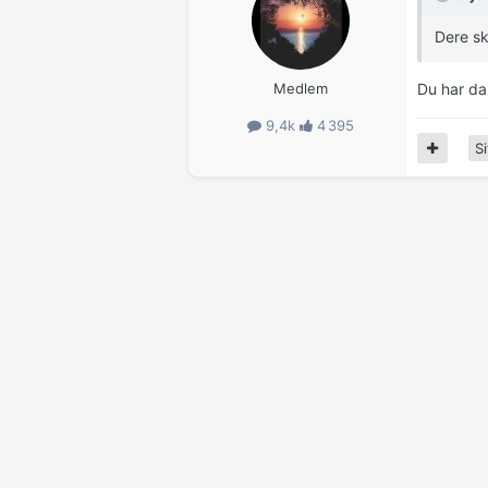
Dere sk
Medlem
Du har da
9,4k
4 395
Si