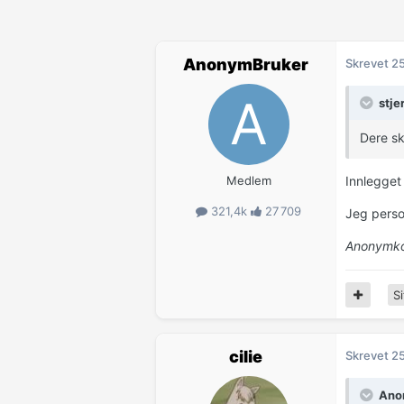
AnonymBruker
Skrevet
25
stje
Dere sk
Medlem
Innlegget 
321,4k
27 709
Jeg person
Anonymko
Si
cilie
Skrevet
25
Anon