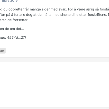
. mars 2019
gg du oppretter får mange sider med svar.. For å være ærlig så forstå
fter på å fortelle deg at du må ta medisinene dine etter forskriftene. 
er, de fortsetter.
Men de om det...
de: 4564d...27f
ter