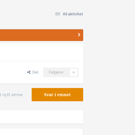
All aktivitet
Del
Følgere
0
t nytt emne
Svar i emnet