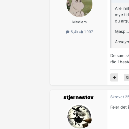
Alle in
mye tid
du argu
Medlem
Gjesp..
6,4k
1 997
Anonym
De som sk
råd i bes
Si
stjernestøv
Skrevet
25
Føler det 