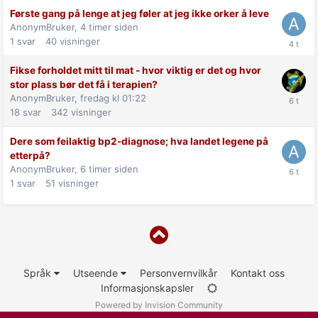
Første gang på lenge at jeg føler at jeg ikke orker å leve
AnonymBruker,
4 timer siden
1
svar
40
visninger
Fikse forholdet mitt til mat - hvor viktig er det og hvor
stor plass bør det få i terapien?
AnonymBruker,
fredag kl 01:22
18
svar
342
visninger
Dere som feilaktig bp2-diagnose; hva landet legene på
etterpå?
AnonymBruker,
6 timer siden
1
svar
51
visninger
Språk
Utseende
Personvernvilkår
Kontakt oss
Informasjonskapsler
Powered by Invision Community