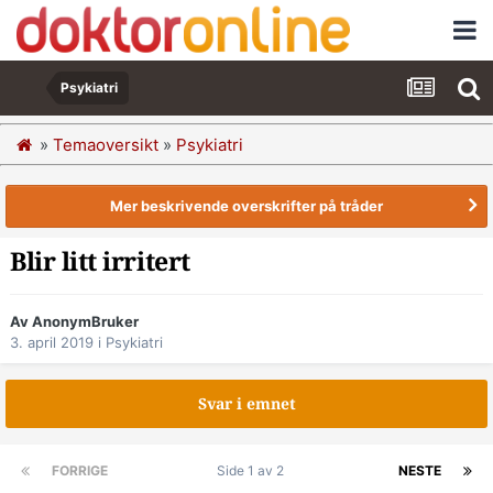
Psykiatri
»
Temaoversikt
»
Psykiatri
Mer beskrivende overskrifter på tråder
Blir litt irritert
Av AnonymBruker
3. april 2019
i
Psykiatri
Svar i emnet
FORRIGE
Side 1 av 2
NESTE