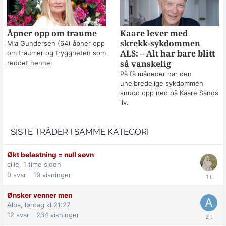
Åpner opp om traume
Kaare lever med
skrekk-sykdommen
Mia Gundersen (64) åpner opp
om traumer og tryggheten som
ALS: – Alt har bare blitt
reddet henne.
så vanskelig
På få måneder har den
uhelbredelige sykdommen
snudd opp ned på Kaare Sands
liv.
SISTE TRÅDER I SAMME KATEGORI
Økt belastning = null søvn
cilie,
1 time siden
0
svar
19
visninger
Ønsker venner men
Alba,
lørdag kl 21:27
12
svar
234
visninger