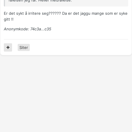
følelsen jeg får. Heller medfølelse.
Er det sykt å irritere seg?????? Da er det jaggu mange som er syke
gitt !!
Anonymkode: 74c3a...c35
Siter