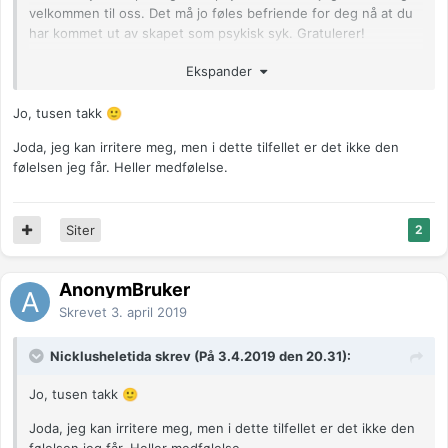
velkommen til oss. Det må jo føles befriende for deg nå at du
har kommet ut av skapet som psykisk syk. Gratulerer!
Ekspander
Anonymkode: bde14...e8f
Jo, tusen takk
🙂
Joda, jeg kan irritere meg, men i dette tilfellet er det ikke den
følelsen jeg får. Heller medfølelse.
Siter
2
AnonymBruker
Skrevet
3. april 2019
Nicklusheletida skrev (På 3.4.2019 den 20.31):
Jo, tusen takk
🙂
Joda, jeg kan irritere meg, men i dette tilfellet er det ikke den