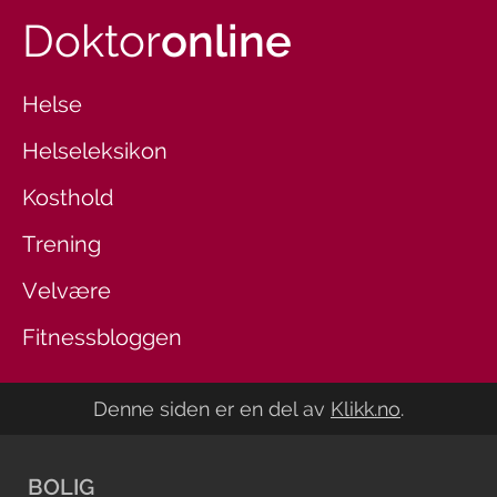
Doktor
online
Helse
Helseleksikon
Kosthold
Trening
Velvære
Fitnessbloggen
Denne siden er en del av
Klikk.no
.
BOLIG