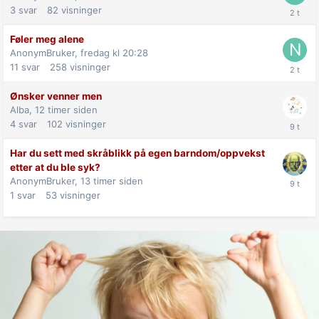
3
svar
82
visninger
Føler meg alene
AnonymBruker,
fredag kl 20:28
11
svar
258
visninger
Ønsker venner men
Alba,
12 timer siden
4
svar
102
visninger
Har du sett med skråblikk på egen barndom/oppvekst
etter at du ble syk?
AnonymBruker,
13 timer siden
1
svar
53
visninger