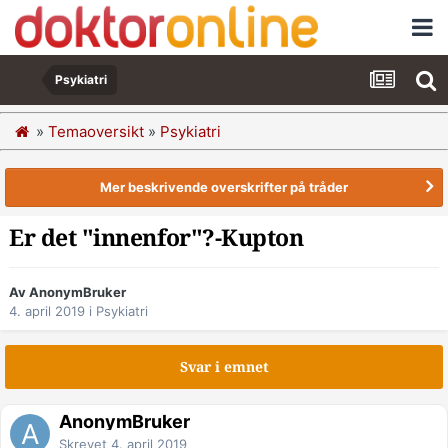
Psykiatri
»
Temaoversikt
»
Psykiatri
Mer beskrivende overskrifter på tråder
Er det "innenfor"?-Kupton
Av AnonymBruker
4. april 2019
i
Psykiatri
Svar i emnet
AnonymBruker
Skrevet
4. april 2019