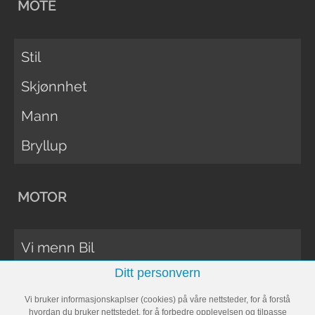
MOTE
Stil
Skjønnhet
Mann
Bryllup
MOTOR
Vi menn Bil
Ditt personvern
Biltester
Vi bruker informasjonskaplser (cookies) på våre nettsteder, for å forstå
Vi Menn Båt
hvordan du bruker nettstedet, for å forbedre opplevelsen og tilpasse