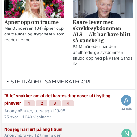
Åpner opp om traume
Kaare lever med
skrekk-sykdommen
Mia Gundersen (64) åpner opp
om traumer og tryggheten som
ALS: – Alt har bare blitt
reddet henne.
så vanskelig
På få måneder har den
uhelbredelige sykdommen
snudd opp ned på Kaare Sands
liv.
SISTE TRÅDER I SAMME KATEGORI
"Alle" snakker om at det kastes diagnoser ut i hytt og
pinevær
1
2
3
4
AnonymBruker,
torsdag kl 19:08
75
svar
1 643
visninger
Noe jeg har lurt på ang litium
AnonymBruker,
12 timer siden