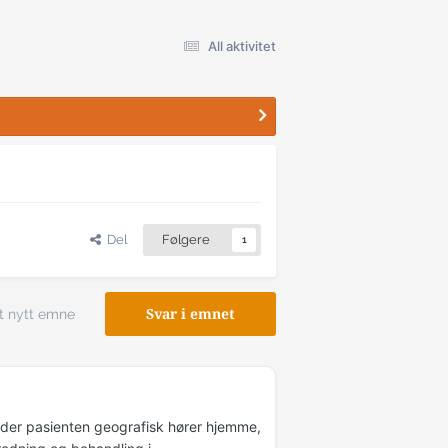
All aktivitet
Del
Følgere
1
t nytt emne
Svar i emnet
 der pasienten geografisk hører hjemme,