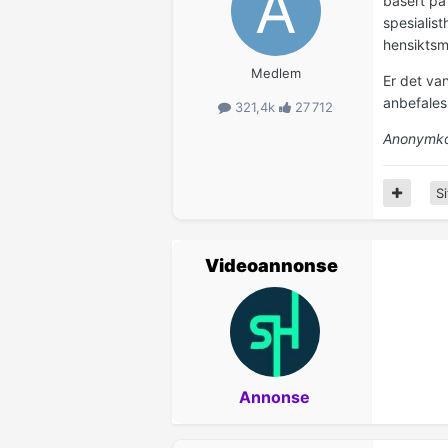
basert på 
spesialis
hensiktsm
Medlem
Er det van
anbefales
321,4k
27 712
Anonymko
Si
Videoannonse
Annonse