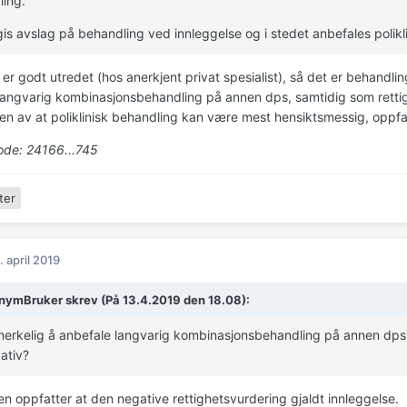
ing.
gis avslag på behandling ved innleggelse og i stedet anbefales polik
er godt utredet (hos anerkjent privat spesialist), så det er behandli
langvarig kombinasjonsbehandling på annen dps, samtidig som retti
en av at poliklinisk behandling kan være mest hensiktsmessig, oppf
de: 24166...745
ter
. april 2019
ymBruker skrev (På 13.4.2019 den 18.08):
merkelig å anbefale langvarig kombinasjonsbehandling på annen dps
ativ?
en oppfatter at den negative rettighetsvurdering gjaldt innleggelse.