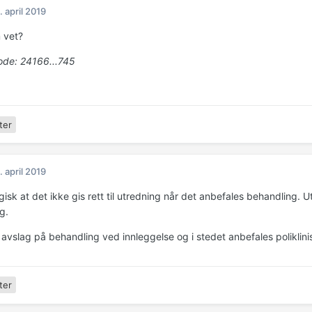
. april 2019
 vet?
de: 24166...745
ter
. april 2019
gisk at det ikke gis rett til utredning når det anbefales behandling. U
g.
s avslag på behandling ved innleggelse og i stedet anbefales poliklin
ter