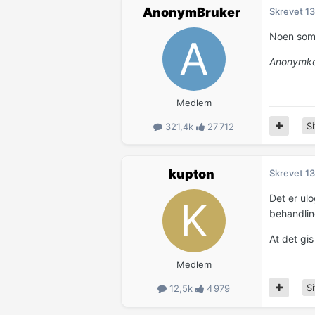
AnonymBruker
Skrevet
13
Noen som
Anonymko
Medlem
Si
321,4k
27 712
kupton
Skrevet
13
Det er ulo
behandlin
At det gi
Medlem
Si
12,5k
4 979