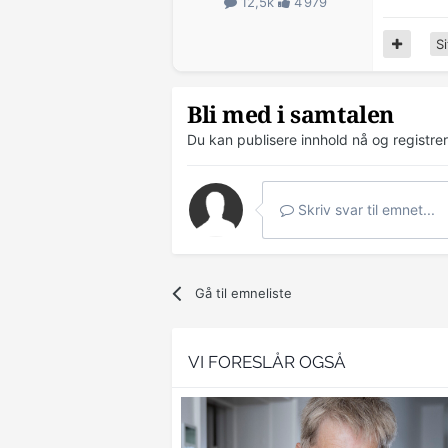
12,5k
4 979
Si
Bli med i samtalen
Du kan publisere innhold nå og registre
Skriv svar til emnet...
Gå til emneliste
VI FORESLÅR OGSÅ