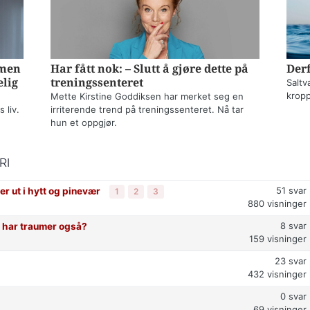
mmen
Har fått nok: – Slutt å gjøre dette på
Derf
elig
treningssenteret
Saltv
kropp
Mette Kirstine Goddiksen har merket seg en
 liv.
irriterende trend på treningssenteret. Nå tar
hun et oppgjør.
RI
51
svar
er ut i hytt og pinevær
1
2
3
880
visninger
8
svar
e har traumer også?
159
visninger
23
svar
432
visninger
0
svar
69
visninger