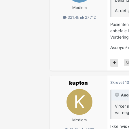
behandl
Medlem
At det 
321,4k
27 712
Pasienten 
anbefale 
Vurdering
Anonymko
Si
kupton
Skrevet
13
Anon
Virker 
var neg
Medlem
Ikke hvis 