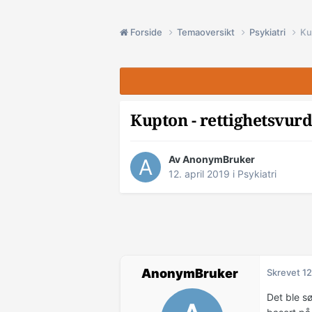
Forside
Temaoversikt
Psykiatri
Ku
Kupton - rettighetsvur
Av AnonymBruker
12. april 2019
i
Psykiatri
AnonymBruker
Skrevet
12
Det ble s