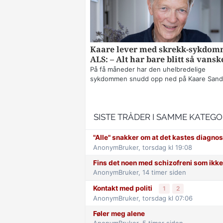
Kaare lever med skrekk-sykdo
ALS: – Alt har bare blitt så vansk
På få måneder har den uhelbredelige
sykdommen snudd opp ned på Kaare Sands
SISTE TRÅDER I SAMME KATEGO
"Alle" snakker om at det kastes diagnos
AnonymBruker,
torsdag kl 19:08
Fins det noen med schizofreni som ikk
AnonymBruker,
14 timer siden
Kontakt med politi
1
2
AnonymBruker,
torsdag kl 07:06
Føler meg alene
AnonymBruker,
5 timer siden