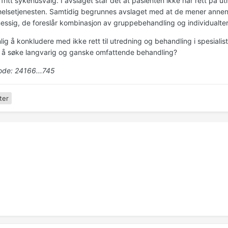
fritt sykehusvalg. I avslaget står det at pasienten ikke har rett på u
thelsetjenesten. Samtidig begrunnes avslaget med at de mener anne
essig, de foreslår kombinasjon av gruppebehandling og individualter
lig å konkludere med ikke rett til utredning og behandling i spesiali
 å søke langvarig og ganske omfattende behandling?
de: 24166...745
ter