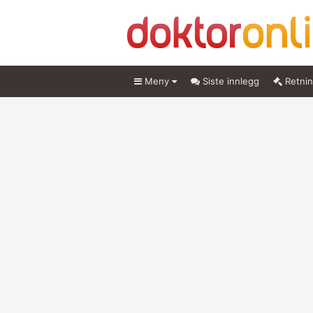
Meny
Siste innlegg
Retnin