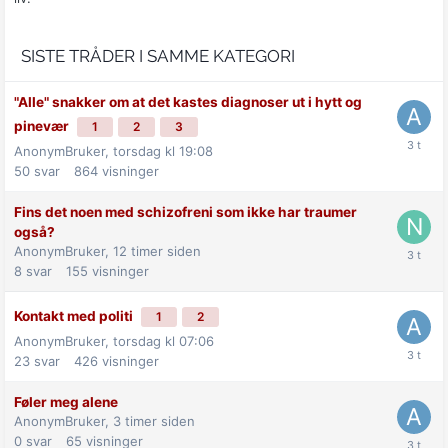
SISTE TRÅDER I SAMME KATEGORI
"Alle" snakker om at det kastes diagnoser ut i hytt og
pinevær
1
2
3
AnonymBruker,
torsdag kl 19:08
50
svar
864
visninger
Fins det noen med schizofreni som ikke har traumer
også?
AnonymBruker,
12 timer siden
8
svar
155
visninger
Kontakt med politi
1
2
AnonymBruker,
torsdag kl 07:06
23
svar
426
visninger
Føler meg alene
AnonymBruker,
3 timer siden
0
svar
65
visninger