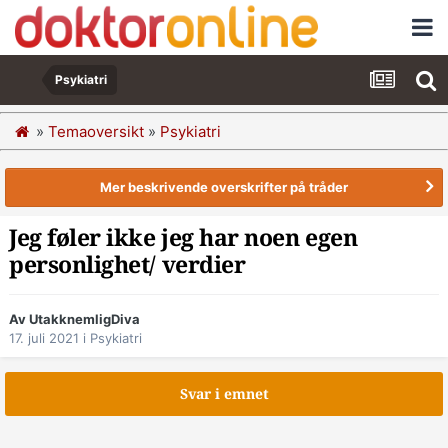
Psykiatri
»
Temaoversikt
»
Psykiatri
Mer beskrivende overskrifter på tråder
Jeg føler ikke jeg har noen egen
personlighet/ verdier
Av UtakknemligDiva
17. juli 2021
i
Psykiatri
Svar i emnet