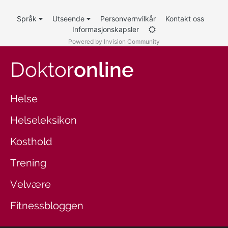
Språk
Utseende
Personvernvilkår
Kontakt oss
Informasjonskapsler
Powered by Invision Community
Doktor
online
Helse
Helseleksikon
Kosthold
Trening
Velvære
Fitnessbloggen