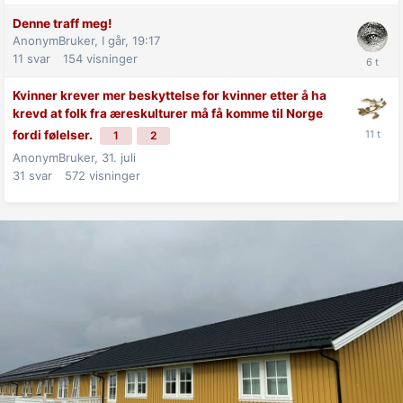
Denne traff meg!
AnonymBruker,
I går, 19:17
11
svar
154
visninger
Kvinner krever mer beskyttelse for kvinner etter å ha
krevd at folk fra æreskulturer må få komme til Norge
fordi følelser.
1
2
AnonymBruker,
31. juli
31
svar
572
visninger