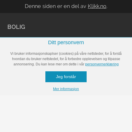
Denne siden er en del av
Klikk.no
.
BOLIG
Ditt personvern
Arkitektur
Vi bruker informasjonskaplser (cookies) på våre nettsteder, for å forstå
hvordan du bruker nettstedet, for å forbedre opplevelsen og tilpasse
Bli inspirert
annonsering. Du kan lese mer om dette i vår
personvernerklæring
Oppussing
Jeg forstår
Rengjøring
Mer informasjon
Vedlikehold
Økonomi
FORELDRE