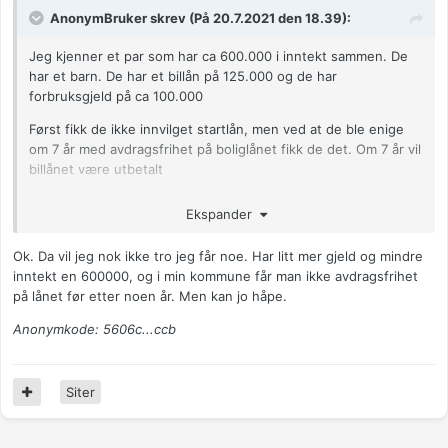
AnonymBruker skrev (På 20.7.2021 den 18.39):
Jeg kjenner et par som har ca 600.000 i inntekt sammen. De
har et barn. De har et billån på 125.000 og de har
forbruksgjeld på ca 100.000
Først fikk de ikke innvilget startlån, men ved at de ble enige
om 7 år med avdragsfrihet på boliglånet fikk de det. Om 7 år vil
billånet være utbetalt
De fikk 2,5 mill i lån.
Ekspander
Anonymkode: 716cc...dec
Ok. Da vil jeg nok ikke tro jeg får noe. Har litt mer gjeld og mindre
inntekt en 600000, og i min kommune får man ikke avdragsfrihet
på lånet før etter noen år. Men kan jo håpe.
Anonymkode: 5606c...ccb
Siter