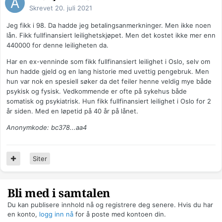
Skrevet
20. juli 2021
Jeg fikk i 98. Da hadde jeg betalingsanmerkninger. Men ikke noen
lån. Fikk fullfinansiert leilighetskjøpet. Men det kostet ikke mer enn
440000 for denne leiligheten da.
Har en ex-venninde som fikk fullfinansiert leilighet i Oslo, selv om
hun hadde gjeld og en lang historie med uvettig pengebruk. Men
hun var nok en spesiell søker da det feiler henne veldig mye både
psykisk og fysisk. Vedkommende er ofte på sykehus både
somatisk og psykiatrisk. Hun fikk fullfinansiert leilighet i Oslo for 2
år siden. Med en løpetid på 40 år på lånet.
Anonymkode: bc378...aa4
Siter
Bli med i samtalen
Du kan publisere innhold nå og registrere deg senere. Hvis du har
en konto,
logg inn nå
for å poste med kontoen din.