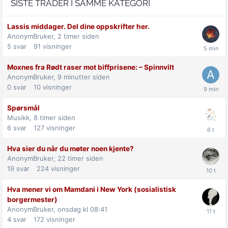
SISTE TRÅDER I SAMME KATEGORI
Lassis middager. Del dine oppskrifter her.
AnonymBruker,
2 timer siden
5
svar
91
visninger
Moxnes fra Rødt raser mot biff­prisene: –⁠ Spinnvilt
AnonymBruker,
9 minutter siden
0
svar
10
visninger
Spørsmål
Musikk,
8 timer siden
6
svar
127
visninger
Hva sier du når du møter noen kjente?
AnonymBruker,
22 timer siden
19
svar
224
visninger
Hva mener vi om Mamdani i New York (sosialistisk
borgermester)
AnonymBruker,
onsdag kl 08:41
4
svar
172
visninger