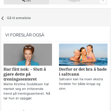
Del
Følgere
0
Gå til emneliste
VI FORESLÅR OGSÅ
Har fått nok: – Slutt å
Derfor er det bra å bade
gjøre dette på
i saltvann
treningssenteret
Saltvann kan ha noen ekstra
fordeler for både kropp og
Mette Kirstine Goddiksen har
sinn.
merket seg en irriterende
trend på treningssenteret. Nå
tar hun et oppgjør.