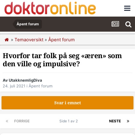
Åpent forum
»
Temaoversikt
»
Åpent forum
Hvorfor tar folk på seg «æren» som
den ville og impulsive?
Av UtakknemligDiva
24. juli 2021
i
Åpent forum
Svar i emnet
FORRIGE
Side 1 av 2
NESTE