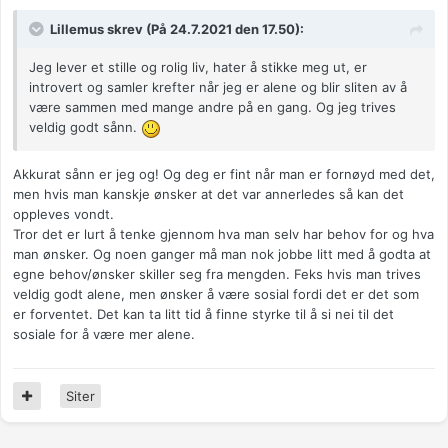
Lillemus skrev (På 24.7.2021 den 17.50):
Jeg lever et stille og rolig liv, hater å stikke meg ut, er
introvert og samler krefter når jeg er alene og blir sliten av å
være sammen med mange andre på en gang. Og jeg trives
veldig godt sånn.
Akkurat sånn er jeg og! Og deg er fint når man er fornøyd med det,
men hvis man kanskje ønsker at det var annerledes så kan det
oppleves vondt.
Tror det er lurt å tenke gjennom hva man selv har behov for og hva
man ønsker. Og noen ganger må man nok jobbe litt med å godta at
egne behov/ønsker skiller seg fra mengden. Feks hvis man trives
veldig godt alene, men ønsker å være sosial fordi det er det som
er forventet. Det kan ta litt tid å finne styrke til å si nei til det
sosiale for å være mer alene.
Siter