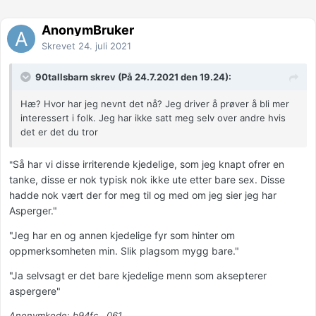
AnonymBruker
Skrevet
24. juli 2021
90tallsbarn skrev (På 24.7.2021 den 19.24):
Hæ? Hvor har jeg nevnt det nå? Jeg driver å prøver å bli mer
interessert i folk. Jeg har ikke satt meg selv over andre hvis
det er det du tror
Så har vi disse irriterende kjedelige, som jeg knapt ofrer en
"
tanke, disse er nok typisk nok ikke ute etter bare sex. Disse
hadde nok vært der for meg til og med om jeg sier jeg har
Asperger."
"Jeg har en og annen kjedelige fyr som hinter om
oppmerksomheten min. Slik plagsom mygg bare."
"Ja selvsagt er det bare kjedelige menn som aksepterer
aspergere"
Anonymkode: b94fc...061