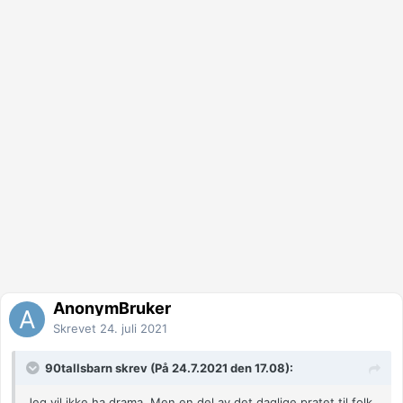
AnonymBruker
Skrevet
24. juli 2021
90tallsbarn skrev (På 24.7.2021 den 17.08):
Jeg vil ikke ha drama. Men en del av det daglige pratet til folk