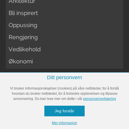
Arkitektur
Bli inspirert
Oppussing
Rengjøring
Vedlikehold
Økonomi
Ditt personvern
FORELDRE
Vi bruker informasjonskaplser (cookies) på våre nettsteder, for å forstå
hvordan du bruker nettstedet, for å forbedre opplevelsen og tilpasse
annonsering. Du kan lese mer om dette i vår
personvernerklæring
Bli gravid
Jeg forstår
Gravid
Mer informasjon
Navneguiden