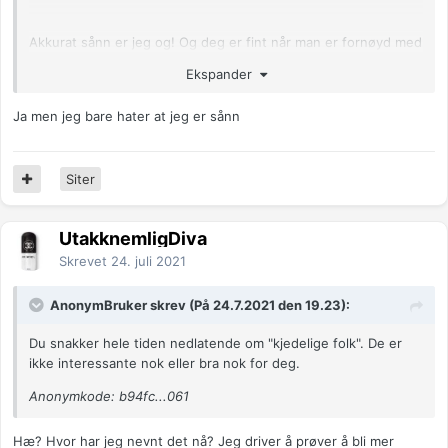
Akkurat sånn er jeg og! Og deg er fint når man er fornøyd med
det, men hvis man kanskje ønsker at det var annerledes så
Ekspander
kan det oppleves vondt.
Tror det er lurt å tenke gjennom hva man selv har behov for
Ja men jeg bare hater at jeg er sånn
og hva man ønsker. Og noen ganger må man nok jobbe litt
med å godta at egne behov/ønsker skiller seg fra mengden.
Feks hvis man trives veldig godt alene, men ønsker å være
Siter
sosial fordi det er det som er forventet. Det kan ta litt tid å
finne styrke til å si nei til det sosiale for å være mer alene.
UtakknemligDiva
Skrevet
24. juli 2021
AnonymBruker skrev (På 24.7.2021 den 19.23):
Du snakker hele tiden nedlatende om "kjedelige folk". De er
ikke interessante nok eller bra nok for deg.
Anonymkode: b94fc...061
Hæ? Hvor har jeg nevnt det nå? Jeg driver å prøver å bli mer