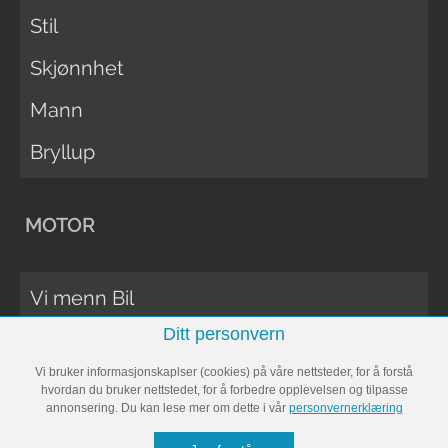
Stil
Skjønnhet
Mann
Bryllup
MOTOR
Vi menn Bil
Ditt personvern
Biltester
Vi bruker informasjonskaplser (cookies) på våre nettsteder, for å forstå
Vi Menn Båt
hvordan du bruker nettstedet, for å forbedre opplevelsen og tilpasse
annonsering. Du kan lese mer om dette i vår
personvernerklæring
Båttester