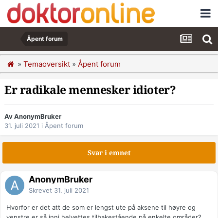
Åpent forum
»
Temaoversikt
»
Åpent forum
Er radikale mennesker idioter?
Av AnonymBruker
31. juli 2021
i
Åpent forum
Svar i emnet
AnonymBruker
Skrevet
31. juli 2021
Hvorfor er det att de som er lengst ute på aksene til høyre og
venstre er så inni helvettes tilbakestående på enkelte områder?