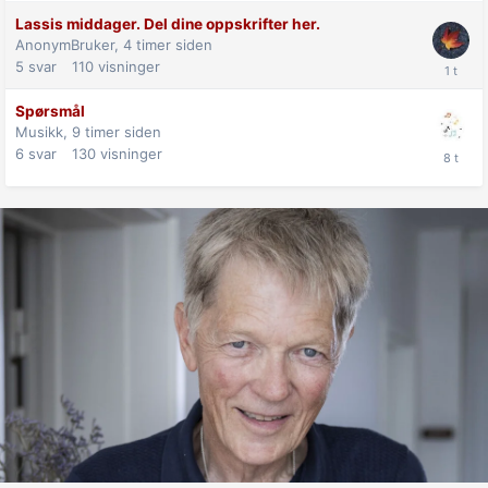
Lassis middager. Del dine oppskrifter her.
AnonymBruker,
4 timer siden
5
svar
110
visninger
Spørsmål
Musikk,
9 timer siden
6
svar
130
visninger