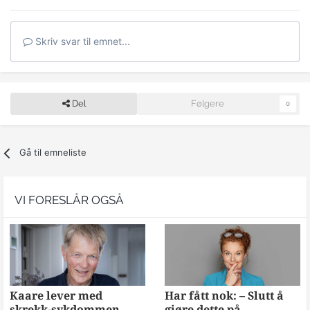
Skriv svar til emnet...
Del
Følgere
0
Gå til emneliste
VI FORESLÅR OGSÅ
Kaare lever med
Har fått nok: – Slutt å
skrekk-sykdommen
gjøre dette på