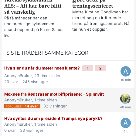
ALS: – Alt har bare blitt
treningssenteret
så vanskelig
Mette Kirstine Goddiksen har
merket seg en irriterende
På få måneder har den
trend på treningssenteret. Nå
uhelbredelige sykdommen
tar hun et oppgjør.
snudd opp ned på Kaare Sands
liv.
SISTE TRÅDER I SAMME KATEGORI
Hva sier du når du møter noen kjente?
1
2
AnonymBruker,
23 timer siden
20
svar
245
visninger
Moxnes fra Rødt raser mot biff­prisene: –⁠ Spinnvilt
AnonymBruker,
1 time siden
82
visninger
14
svar
Hva syntes du om president Trumps nye parykk?
AnonymBruker,
1 time siden
0
svar
33
visninger