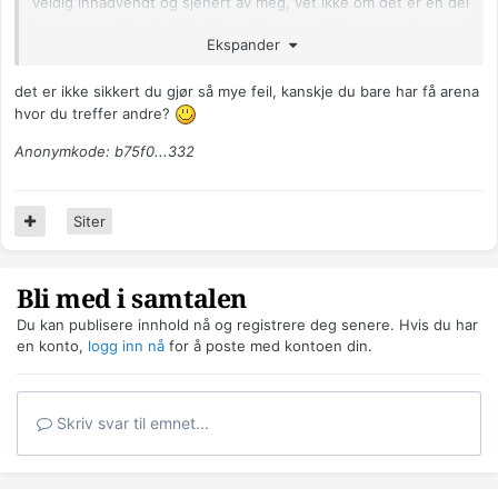
veldig innadvendt og sjenert av meg, vet ikke om det er en del
av grunnen til at jeg ikke klarer få venner? Noen som har
Ekspander
noen råd til hva jeg kan gjøre og hva jeg gjør feil?
Anonymkode: 6cdff...b7c
det er ikke sikkert du gjør så mye feil, kanskje du bare har få arena
hvor du treffer andre?
Anonymkode: b75f0...332
Siter
Bli med i samtalen
Du kan publisere innhold nå og registrere deg senere. Hvis du har
en konto,
logg inn nå
for å poste med kontoen din.
Skriv svar til emnet...