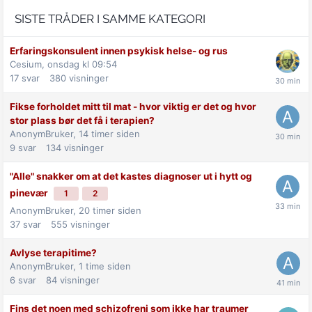
SISTE TRÅDER I SAMME KATEGORI
Erfaringskonsulent innen psykisk helse- og rus
Cesium,
onsdag kl 09:54
17
svar
380
visninger
Fikse forholdet mitt til mat - hvor viktig er det og hvor
stor plass bør det få i terapien?
AnonymBruker,
14 timer siden
9
svar
134
visninger
"Alle" snakker om at det kastes diagnoser ut i hytt og
pinevær
1
2
AnonymBruker,
20 timer siden
37
svar
555
visninger
Avlyse terapitime?
AnonymBruker,
1 time siden
6
svar
84
visninger
Fins det noen med schizofreni som ikke har traumer