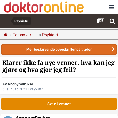
Psykiatri
»
Temaoversikt
»
Psykiatri
Mer beskrivende overskrifter på tråder
Klarer ikke få nye venner, hva kan jeg
gjøre og hva gjør jeg feil?
Av AnonymBruker
5. august 2021
i
Psykiatri
Svar i emnet