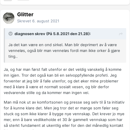
Glitter
Skrevet
6. august 2021
diagnosen skrev (På 5.8.2021 den 21.28):
Ja det kan være en ond sirkel. Man blir deprimert av å være
venneløs, også blir man venneløs fordi man ikke orker å gjøre
ting..
Ja, og har man først falt utenfor er det veldig vanskelig å komme
inn igjen. Tror det også kan bli en selvoppfyllende profeti. Jeg
forventer at jeg blir å falle utenfor, og det øker mine problemer
med å klare å være et normalt sosialt vesen, og blir derfor
vedvarende stille og da kommer man ingen vei.
Man må nok ut av komfortsonen og presse seg selv til å ta initiativ
for å kunne klare det. Men jeg tror det er mange som føler seg
stuck og som ikke klarer å bygge nye vennskap. Det krever jo mye
mer, enn å bare vedlikeholde et 30 år gammelt vennskap som har
så sterkt fundament at ukentlig eller for den del månedlig kontakt