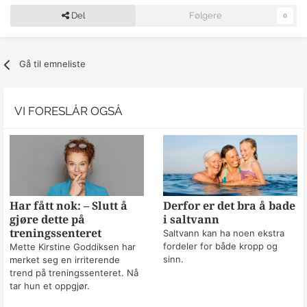
Del
Følgere
0
Gå til emneliste
VI FORESLÅR OGSÅ
Har fått nok: – Slutt å
Derfor er det bra å bade
gjøre dette på
i saltvann
treningssenteret
Saltvann kan ha noen ekstra
fordeler for både kropp og
Mette Kirstine Goddiksen har
sinn.
merket seg en irriterende
trend på treningssenteret. Nå
tar hun et oppgjør.