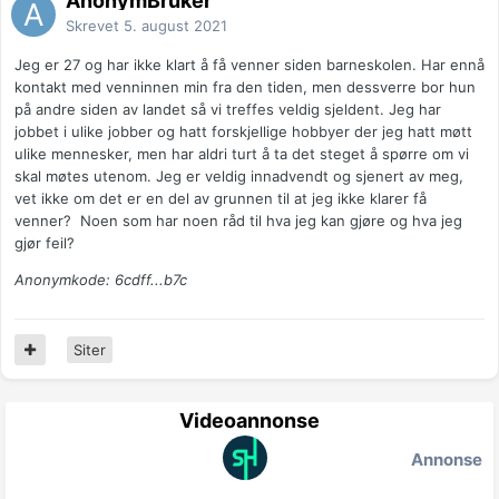
AnonymBruker
Skrevet
5. august 2021
Jeg er 27 og har ikke klart å få venner siden barneskolen. Har ennå
kontakt med venninnen min fra den tiden, men dessverre bor hun
på andre siden av landet så vi treffes veldig sjeldent. Jeg har
jobbet i ulike jobber og hatt forskjellige hobbyer der jeg hatt møtt
ulike mennesker, men har aldri turt å ta det steget å spørre om vi
skal møtes utenom. Jeg er veldig innadvendt og sjenert av meg,
vet ikke om det er en del av grunnen til at jeg ikke klarer få
venner? Noen som har noen råd til hva jeg kan gjøre og hva jeg
gjør feil?
Anonymkode: 6cdff...b7c
Siter
Videoannonse
Annonse