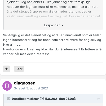
sjeldent. Jeg har jobbet i ulike jobber og hatt forskjellige
hobbyer der jeg hatt møtt ulike mennesker, men har aldri turt
å ta det steget å spørre om vi skal møtes utenom. Jeg er
veldig innadvendt og sjenert av meg, vet ikke om det er en del
av grunnen til at jeg ikke klarer få venner? Noen som har
Ekspander
noen råd til hva jeg kan gjøre og hva jeg gjør feil?
Anonymkode: 6cdff...b7c
Selvfølgelig er det sjenerthet og at du er innadvendt som er feilen.
Ingen interesserer seg for noen som bare vil være for seg selv og
ikke gir noe.
Hvorfor du er slik vet jeg ikke. Har du få interesser? Er lettere å få
venner når man deler interesse.
Siter
diagnosen
Skrevet
5. august 2021
90tallsbarn skrev (På 5.8.2021 den 21.00):