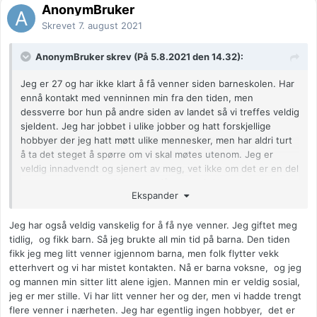
AnonymBruker
Skrevet
7. august 2021
AnonymBruker skrev (På 5.8.2021 den 14.32):
Jeg er 27 og har ikke klart å få venner siden barneskolen. Har
ennå kontakt med venninnen min fra den tiden, men
dessverre bor hun på andre siden av landet så vi treffes veldig
sjeldent. Jeg har jobbet i ulike jobber og hatt forskjellige
hobbyer der jeg hatt møtt ulike mennesker, men har aldri turt
å ta det steget å spørre om vi skal møtes utenom. Jeg er
veldig innadvendt og sjenert av meg, vet ikke om det er en del
av grunnen til at jeg ikke klarer få venner? Noen som har
Ekspander
noen råd til hva jeg kan gjøre og hva jeg gjør feil?
Anonymkode: 6cdff...b7c
Jeg har også veldig vanskelig for å få nye venner. Jeg giftet meg
tidlig, og fikk barn. Så jeg brukte all min tid på barna. Den tiden
fikk jeg meg litt venner igjennom barna, men folk flytter vekk
etterhvert og vi har mistet kontakten. Nå er barna voksne, og jeg
og mannen min sitter litt alene igjen. Mannen min er veldig sosial,
jeg er mer stille. Vi har litt venner her og der, men vi hadde trengt
flere venner i nærheten. Jeg har egentlig ingen hobbyer, det er