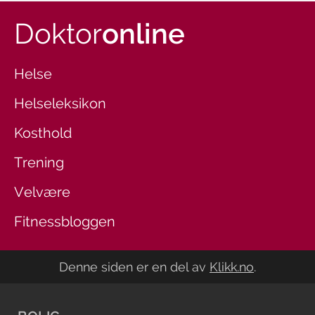
Doktor
online
Helse
Helseleksikon
Kosthold
Trening
Velvære
Fitnessbloggen
Denne siden er en del av
Klikk.no
.