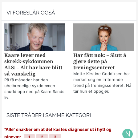
VI FORESLÅR OGSÅ
Kaare lever med
Har fått nok: – Slutt å
skrekk-sykdommen
gjøre dette på
ALS: – Alt har bare blitt
treningssenteret
så vanskelig
Mette Kirstine Goddiksen har
merket seg en irriterende
På få måneder har den
trend på treningssenteret. Nå
uhelbredelige sykdommen
tar hun et oppgjør.
snudd opp ned på Kaare Sands
liv.
SISTE TRÅDER I SAMME KATEGORI
"Alle" snakker om at det kastes diagnoser ut i hytt og
pinevær
1
2
3