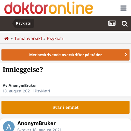
Psykiatri
»
Temaoversikt
»
Psykiatri
Mer beskrivende overskrifter på tråder
Innleggelse?
Av AnonymBruker
18. august 2021
i
Psykiatri
Svar i emnet
AnonymBruker
Skrevet
18. august 2021