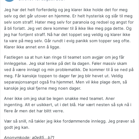
Jeg har det helt forferdelig og jeg klarer ikke holde det for meg
selv og det går utover en hjemme. Er helt hysterisk og slår til meg
selv som straff. Hater meg selv for paranoia og redsel og angst for
å bli forlatt. Jeg vet dere kommer til å ikke like meg pga dette. Og
jeg har fortjent straff. Nå har det toppet seg veldig og klarer ikke
ta vare på meg selv. Går rundt i evig panikk som topper seg ofte.
Klarer ikke annet enn å ligge.
Fastlegen sa at hun kan ringe til teamet som avgjør om jeg får
innleggelse. Jeg skal tenke på det ila dagen. Føler massiv skam
ved å være innlagt og min problematikk. De kommer til å se ned på
meg. Får kanskje toppen to dager før jeg blir hevet ut. Veldig
separasjonsangst også fra hjemmet. Men vil ikke plage dem, så
kanskje jeg skal fjerne meg noen dager.
Aner ikke om jeg skal be legen snakke med teamet. Aner
ingenting. Alt er usikkert, ut i det blå. Har vært nesten så syk nå i
flere år men det har blitt verre.
Vær så snill, nå takler jeg ikke fordømmende innlegg. Jeg prøver så
godt jeg kan.
Anonymkode: a0e85...b71