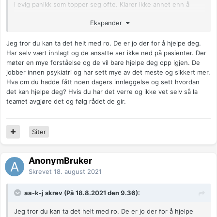
i evig panikk som topper seg ofte. Klarer ikke annet enn å
ligge.
Ekspander
Fastlegen sa at hun kan ringe til teamet som avgjør om jeg får
innleggelse. Jeg skal tenke på det ila dagen. Føler massiv
Jeg tror du kan ta det helt med ro. De er jo der for å hjelpe deg.
skam ved å være innlagt og min problematikk. De kommer til å
Har selv vært innlagt og de ansatte ser ikke ned på pasienter. Der
se ned på meg. Får kanskje toppen to dager før jeg blir hevet
møter en mye forståelse og de vil bare hjelpe deg opp igjen. De
ut. Veldig separasjonsangst også fra hjemmet. Men vil ikke
jobber innen psykiatri og har sett mye av det meste og sikkert mer.
plage dem, så kanskje jeg skal fjerne meg noen dager.
Hva om du hadde fått noen dagers innleggelse og sett hvordan
det kan hjelpe deg? Hvis du har det verre og ikke vet selv så la
Aner ikke om jeg skal be legen snakke med teamet. Aner
teamet avgjøre det og følg rådet de gir.
ingenting. Alt er usikkert, ut i det blå. Har vært nesten så syk
nå i flere år men det har blitt verre.
Vær så snill, nå takler jeg ikke fordømmende innlegg. Jeg
Siter
prøver så godt jeg kan.
Anonymkode: a0e85...b71
AnonymBruker
Skrevet
18. august 2021
aa-k-j skrev (På 18.8.2021 den 9.36):
Jeg tror du kan ta det helt med ro. De er jo der for å hjelpe