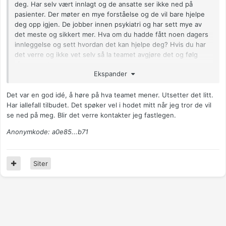
deg. Har selv vært innlagt og de ansatte ser ikke ned på
pasienter. Der møter en mye forståelse og de vil bare hjelpe
deg opp igjen. De jobber innen psykiatri og har sett mye av
det meste og sikkert mer. Hva om du hadde fått noen dagers
innleggelse og sett hvordan det kan hjelpe deg? Hvis du har
det verre og ikke vet selv så la teamet avgjøre det og følg
rådet de gir.
Ekspander
Det var en god idé, å høre på hva teamet mener. Utsetter det litt.
Har iallefall tilbudet. Det spøker vel i hodet mitt når jeg tror de vil
se ned på meg. Blir det verre kontakter jeg fastlegen.
Anonymkode: a0e85...b71
Siter