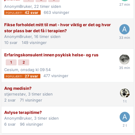
AnonymBruker,
22 timer siden
663
visninger
42
svar
Fikse forholdet mitt til mat - hvor viktig er det og hvor
stor plass bør det få i terapien?
AnonymBruker,
16 timer siden
10
svar
149
visninger
Erfaringskonsulent innen psykisk helse- og rus
1
2
Cesium,
onsdag kl 09:54
477
visninger
27
svar
Ang medisin?
stjernestøv,
3 timer siden
2
svar
71
visninger
Avlyse terapitime?
AnonymBruker,
3 timer siden
6
svar
96
visninger