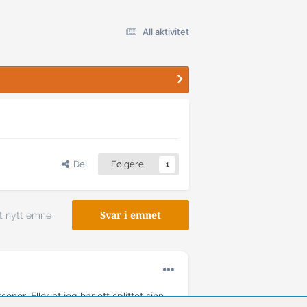
All aktivitet
Del
Følgere
1
t nytt emne
Svar i emnet
oner. Eller at jeg har ett splittet sinn.