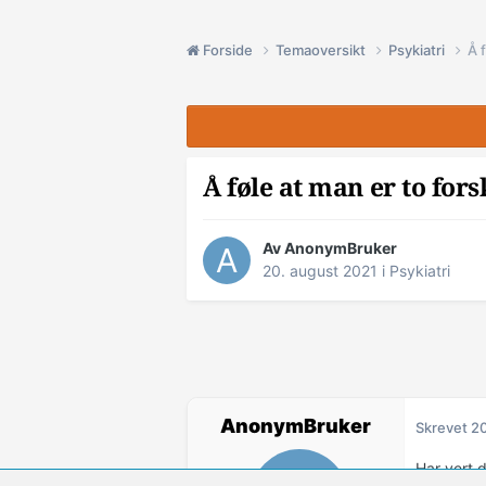
Forside
Temaoversikt
Psykiatri
Å 
Å føle at man er to fors
Av AnonymBruker
20. august 2021
i
Psykiatri
AnonymBruker
Skrevet
20
Har vert d