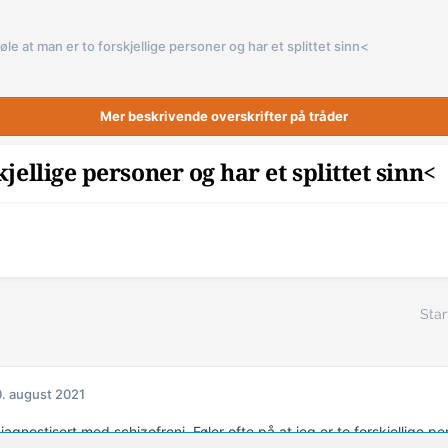
føle at man er to forskjellige personer og har et splittet sinn<
Mer beskrivende overskrifter på tråder
kjellige personer og har et splittet sinn<
Star
. august 2021
iagnostisert med schizofreni. Føler ofte på at jeg er to forskjellige pers