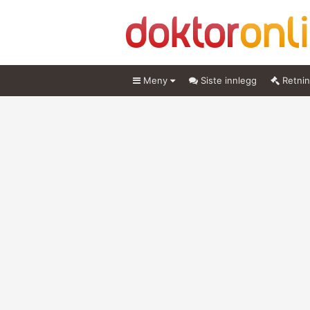
Meny
Siste innlegg
Retnin