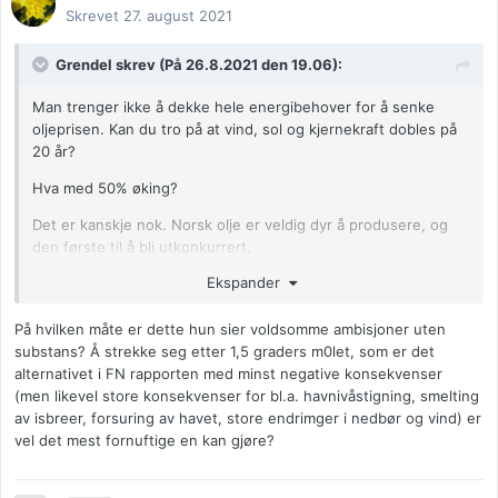
Skrevet
27. august 2021
Grendel skrev (På 26.8.2021 den 19.06):
Man trenger ikke å dekke hele energibehover for å senke
oljeprisen. Kan du tro på at vind, sol og kjernekraft dobles på
20 år?
Hva med 50% øking?
Det er kanskje nok. Norsk olje er veldig dyr å produsere, og
den første til å bli utkonkurrert.
Ekspander
Forresten får jeg også fnatt av voldsomme ambisjoner uten
substans. Der er vi enige:
På hvilken måte er dette hun sier voldsomme ambisjoner uten
https://www.abcnyheter.no/nyheter/norge/2021/08/26/19578
substans? Å strekke seg etter 1,5 graders m0let, som er det
2562/hadia-tajik-med-nye-klimalofter-for-valget-sikter-mot-1-
alternativet i FN rapporten med minst negative konsekvenser
5-grader
(men likevel store konsekvenser for bl.a. havnivåstigning, smelting
av isbreer, forsuring av havet, store endrimger i nedbør og vind) er
vel det mest fornuftige en kan gjøre?