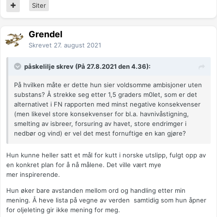
Siter
Grendel
Skrevet
27. august 2021
påskelilje skrev (På 27.8.2021 den 4.36):
På hvilken måte er dette hun sier voldsomme ambisjoner uten
substans? Å strekke seg etter 1,5 graders m0let, som er det
alternativet i FN rapporten med minst negative konsekvenser
(men likevel store konsekvenser for bl.a. havnivåstigning,
smelting av isbreer, forsuring av havet, store endrimger i
nedbør og vind) er vel det mest fornuftige en kan gjøre?
Hun kunne heller satt et mål for kutt i norske utslipp, fulgt opp av
en konkret plan for å nå målene. Det ville vært mye
mer inspirerende.
Hun øker bare avstanden mellom ord og handling etter min
mening. Å heve lista på vegne av verden samtidig som hun åpner
for oljeleting gir ikke mening for meg.