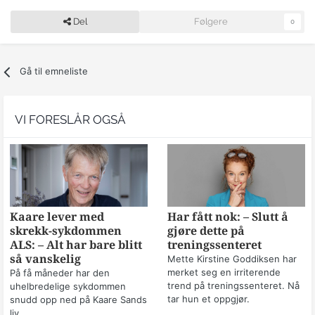
Del
Følgere
0
Gå til emneliste
VI FORESLÅR OGSÅ
Kaare lever med
Har fått nok: – Slutt å
skrekk-sykdommen
gjøre dette på
ALS: – Alt har bare blitt
treningssenteret
så vanskelig
Mette Kirstine Goddiksen har
merket seg en irriterende
På få måneder har den
trend på treningssenteret. Nå
uhelbredelige sykdommen
tar hun et oppgjør.
snudd opp ned på Kaare Sands
liv.