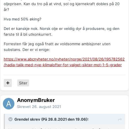
Det er som boligmarkedet i Oslo, ja å bygge bolig i Oslo var
oljeprisen. Kan du tro på at vind, sol og kjernekraft dobles på 20
billig det når det var nok plass, men etter at plassen er brukt
år?
opp blir pris per areal ekstreeemt dyrt. Så å bruke tomteprisen
Hva med 50% øking?
i Oslo i 1970 for å fortelle om hvor "pris effektivt"
boligproduksjon i Oslo i 2020 er blir litt feil. Norge sliter med å
Det er kanskje nok. Norsk olje er veldig dyr å produsere, og den
få godkjent noen få vindmølle prosjekter fordi naboer blir
første til å bli utkonkurrert.
"rabiate". Men det vil koste mer og mer når vi må bruke mindre
Forresten får jeg også fnatt av voldsomme ambisjoner uten
og mindre egnede arealer til å plassere disse
substans. Der er vi enige:
vindmøllene/solcellene.
https://www.abcnyheter.no/nyheter/norge/2021/08/26/195782562
Forøvrig, alle disse avtaleneom karbonfritt 2050 etc er jo bare
/hadia-tajik-med-nye-klimalofter-for-valget-sikter-mot-1-5-grader
fine ord, det er lett å love fine ting 30 år frem i tid, alle kan
det, men å gjøre det som trengts for å oppfylle det blir umulig.
Derfor tror jeg løfter vil bli brutt.
Siter
Anonymkode: c9f8e...b38
AnonymBruker
Skrevet
26. august 2021
Grendel skrev (På 26.8.2021 den 19.06):