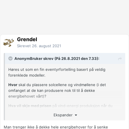
Grendel
Skrevet
26. august 2021
AnonymBruker skrev (På 26.8.2021 den 7.33):
Høres ut som en fin eventyrfortelling basert på veldig
forenklede modeller.
Hvor
skal du plassere solcellene og vindmøllene (i det
omfanget at de kan produsere nok til til å dekke
energibehovet vårt)?
Hva vil skje med prisen
på vind-energi produksjon når du
plasserer dem ut (i det omfanget at de kan produsere nok til
Ekspander
til å dekke energibehovet vårt)?, etter at alle de "beste"
landområdene er brukt opp?
Man trenger ikke å dekke hele energibehover for å senke