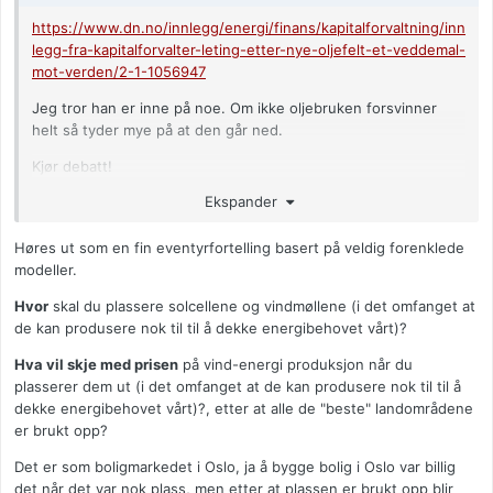
https://www.dn.no/innlegg/energi/finans/kapitalforvaltning/inn
legg-fra-kapitalforvalter-leting-etter-nye-oljefelt-et-veddemal-
mot-verden/2-1-1056947
Jeg tror han er inne på noe. Om ikke oljebruken forsvinner
helt så tyder mye på at den går ned.
Kjør debatt!
Ekspander
Høres ut som en fin eventyrfortelling basert på veldig forenklede
modeller.
Hvor
skal du plassere solcellene og vindmøllene (i det omfanget at
de kan produsere nok til til å dekke energibehovet vårt)?
Hva vil skje med prisen
på vind-energi produksjon når du
plasserer dem ut (i det omfanget at de kan produsere nok til til å
dekke energibehovet vårt)?, etter at alle de "beste" landområdene
er brukt opp?
Det er som boligmarkedet i Oslo, ja å bygge bolig i Oslo var billig
det når det var nok plass, men etter at plassen er brukt opp blir