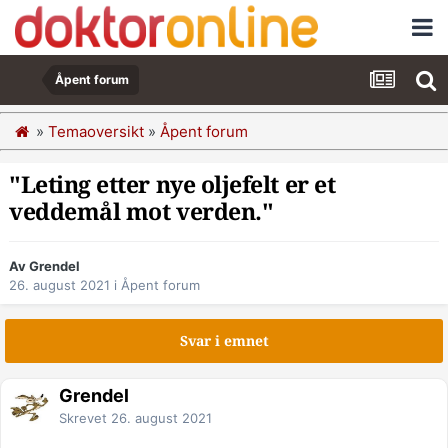
Åpent forum
»
Temaoversikt
»
Åpent forum
"Leting etter nye oljefelt er et
veddemål mot verden."
Av Grendel
26. august 2021
i
Åpent forum
Svar i emnet
Grendel
Skrevet
26. august 2021