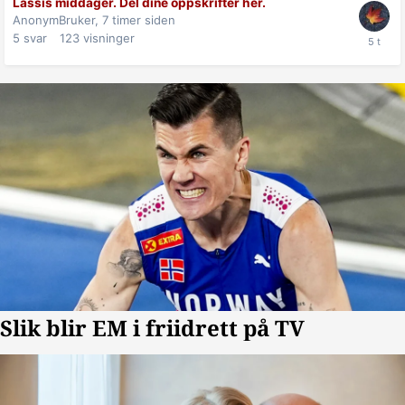
Lassis middager. Del dine oppskrifter her.
AnonymBruker,
7 timer siden
5
svar
123
visninger