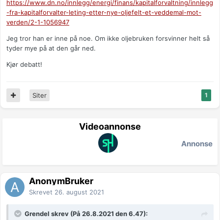
https://www.dn.no/innlegg/energi/finans/kapitalforvaltning/innlegg
-fra-kapitalforvalter-leting-etter-nye-oljefelt-et-veddemal-mot-
verden/2-1-1056947
Jeg tror han er inne på noe. Om ikke oljebruken forsvinner helt så
tyder mye på at den går ned.
Kjør debatt!
Siter
1
Videoannonse
Annonse
AnonymBruker
Skrevet
26. august 2021
Grendel skrev (På 26.8.2021 den 6.47):