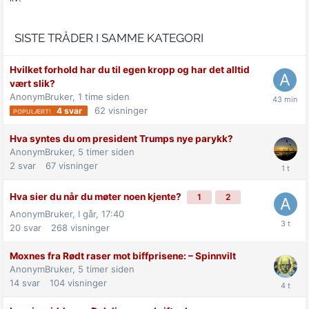
SISTE TRÅDER I SAMME KATEGORI
Hvilket forhold har du til egen kropp og har det alltid
vært slik?
AnonymBruker,
1 time siden
62
visninger
4
svar
Hva syntes du om president Trumps nye parykk?
AnonymBruker,
5 timer siden
2
svar
67
visninger
Hva sier du når du møter noen kjente?
1
2
AnonymBruker,
I går, 17:40
20
svar
268
visninger
Moxnes fra Rødt raser mot biff­prisene: –⁠ Spinnvilt
AnonymBruker,
5 timer siden
14
svar
104
visninger