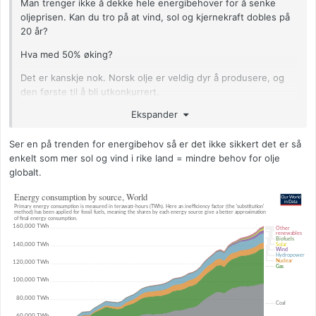
Man trenger ikke å dekke hele energibehover for å senke
oljeprisen. Kan du tro på at vind, sol og kjernekraft dobles på
20 år?
Hva med 50% øking?
Det er kanskje nok. Norsk olje er veldig dyr å produsere, og
den første til å bli utkonkurrert.
Ekspander
Forresten får jeg også fnatt av voldsomme ambisjoner uten
substans. Der er vi enige:
Ser en på trenden for energibehov så er det ikke sikkert det er så
https://www.abcnyheter.no/nyheter/norge/2021/08/26/19578
enkelt som mer sol og vind i rike land = mindre behov for olje
2562/hadia-tajik-med-nye-klimalofter-for-valget-sikter-mot-1-
globalt.
5-grader