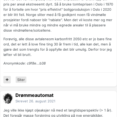
pris per areal ekstreeemt dyrt. Så å bruke tomteprisen i Oslo i 1970
for å fortelle om hvor "pris effektivt" boligproduksjon i Oslo i 2020
er blir litt feil. Norge sliter med å få godkjent noen få vindmølle
prosjekter fordi naboer blir "rabiate". Men det vil koste mer og mer
når vi må bruke mindre og mindre egnede arealer til å plassere
disse vindmøllene/solcellene.
Forøvrig, alle disse avtaleneom karbonfritt 2050 etc er jo bare fine
ord, det er lett å love fine ting 30 år frem i tid, alle kan det, men å
gjøre det som trengts for å oppfylle det blir umulig. Derfor tror jeg
løfter vil bli brutt.
Anonymkode: c9f8e...b38
Siter
Drømmeautomat
Skrevet
26. august 2021
Jeg ville ikke kjøpt oljeaksjer nå med et langtidsperspektiv (> 1 år).
Det foregår masse forskning og utvikling på nye energikilder,