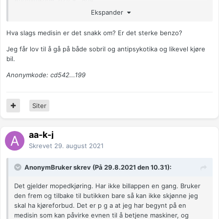
Anonymkode: 62fc9...804
Ekspander
Hva slags medisin er det snakk om? Er det sterke benzo?
Jeg får lov til å gå på både sobril og antipsykotika og likevel kjøre
bil.
Anonymkode: cd542...199
Siter
aa-k-j
Skrevet
29. august 2021
AnonymBruker skrev (På 29.8.2021 den 10.31):
Det gjelder mopedkjøring. Har ikke billappen en gang. Bruker
den frem og tilbake til butikken bare så kan ikke skjønne jeg
skal ha kjøreforbud. Det er p g a at jeg har begynt på en
medisin som kan påvirke evnen til å betjene maskiner, og