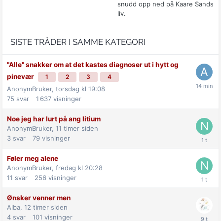
snudd opp ned på Kaare Sands
liv.
SISTE TRÅDER I SAMME KATEGORI
"Alle" snakker om at det kastes diagnoser ut i hytt og
pinevær
1
2
3
4
AnonymBruker,
torsdag kl 19:08
75
svar
1 637
visninger
Noe jeg har lurt på ang litium
AnonymBruker,
11 timer siden
3
svar
79
visninger
Føler meg alene
AnonymBruker,
fredag kl 20:28
11
svar
256
visninger
Ønsker venner men
Alba,
12 timer siden
4
svar
101
visninger