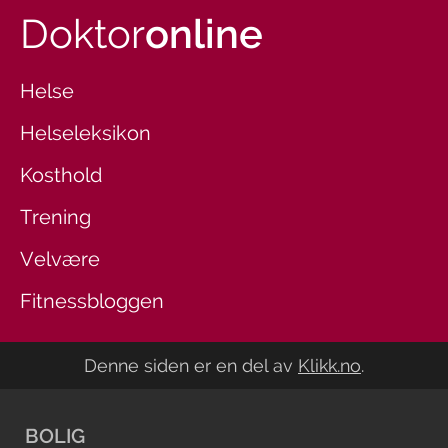
Doktor
online
Helse
Helseleksikon
Kosthold
Trening
Velvære
Fitnessbloggen
Denne siden er en del av
Klikk.no
.
BOLIG