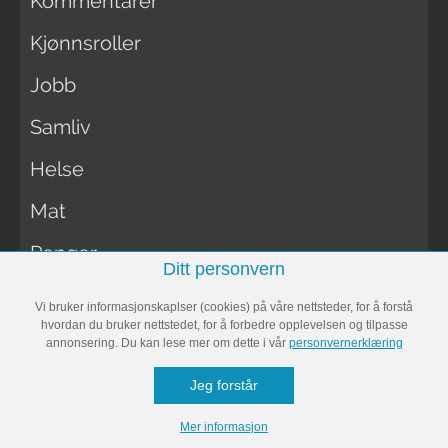
Kommentarer
Kjønnsroller
Jobb
Samliv
Helse
Mat
Penger
Ditt personvern
Vi bruker informasjonskaplser (cookies) på våre nettsteder, for å forstå
MAT
hvordan du bruker nettstedet, for å forbedre opplevelsen og tilpasse
annonsering. Du kan lese mer om dette i vår
personvernerklæring
Jeg forstår
Ukemenyer
Mer informasjon
Oppskrifter