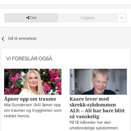
Del
Følgere
0
Gå til emneliste
VI FORESLÅR OGSÅ
Åpner opp om traume
Kaare lever med
skrekk-sykdommen
Mia Gundersen (64) åpner opp
om traumer og tryggheten som
ALS: – Alt har bare blitt
reddet henne.
så vanskelig
På få måneder har den
uhelbredelige sykdommen