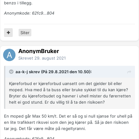
benzo i tillegg.
Anonymkode: 62fc9...804
Siter
AnonymBruker
Skrevet
29. august 2021
aa-k-j skrev (På 29.8.2021 den 10.50):
Kjøreforbud er kjøreforbud uansett om det gjelder bil eller
moped. Hva med å ta buss eller bruke sykkel til du kan kjøre?
Bryter du kjøreforbudet og havner i uhell mister du førerretten
helt ei god stund. Er du villig til å ta den risikoen?
En moped går Max 50 km/t. Det er så og si null sjanse for uhell på
en lite trafikkert riksvei som den jeg kjører på. Så ja den risikoen
tar jeg. Det får være måte på regeltyranni.
Anonymkode: 62fc9...804