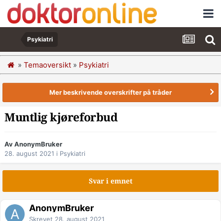
Psykiatri
»
Temaoversikt
»
Psykiatri
Mer beskrivende overskrifter på tråder
Muntlig kjøreforbud
Av AnonymBruker
28. august 2021
i
Psykiatri
Svar i emnet
AnonymBruker
Skrevet
28. august 2021