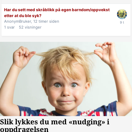
Har du sett med skråblikk på egen barndom/oppvekst
etter at du ble syk?
AnonymBruker,
12 timer siden
1
svar
52
visninger