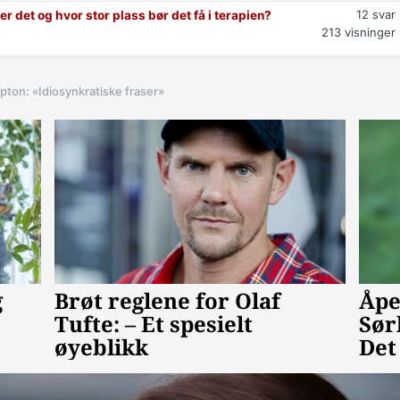
12
svar
 er det og hvor stor plass bør det få i terapien?
213
visninger
pton: «Idiosynkratiske fraser»