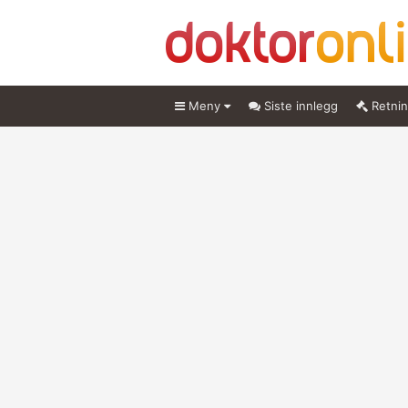
Meny
Siste innlegg
Retnin