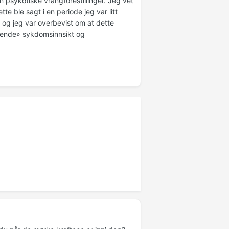
n psykotiske vrangforestillinger. Jeg vet
e ble sagt i en periode jeg var litt
 og jeg var overbevist om at dette
erende» sykdomsinnsikt og