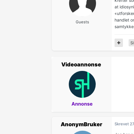
krefter so
at idiosyn
«utforske
handlet o
Guests
samtykkek
Si
Videoannonse
Annonse
AnonymBruker
Skrevet
27