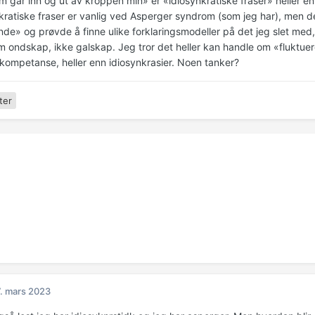
m går inn og ut av kroppen min» er «idiosynkratiske fraser» heller en
kratiske fraser er vanlig ved Asperger syndrom (som jeg har), men dett
nde» og prøvde å finne ulike forklaringsmodeller på det jeg slet med,
m ondskap, ikke galskap. Jeg tror det heller kan handle om «fluktu
ompetanse, heller enn idiosynkrasier. Noen tanker?
ter
. mars 2023