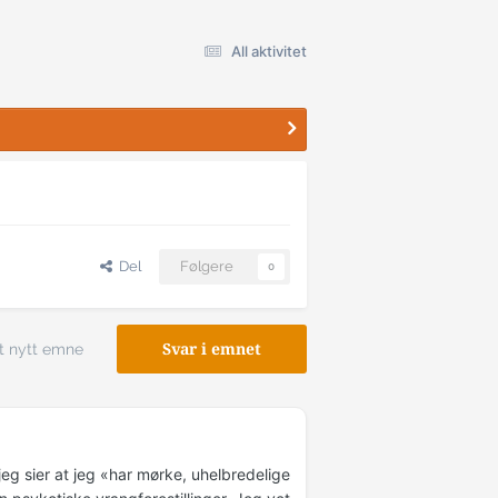
All aktivitet
Del
Følgere
0
t nytt emne
Svar i emnet
jeg sier at jeg «har mørke, uhelbredelige