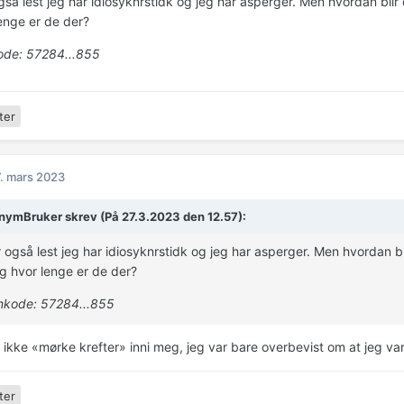
gså lest jeg har idiosyknrstidk og jeg har asperger. Men hvordan blir
enge er de der?
de: 57284...855
ter
. mars 2023
ymBruker skrev (På 27.3.2023 den 12.57):
 også lest jeg har idiosyknrstidk og jeg har asperger. Men hvordan bl
g hvor lenge er de der?
kode: 57284...855
o ikke «mørke krefter» inni meg, jeg var bare overbevist om at jeg va
ter