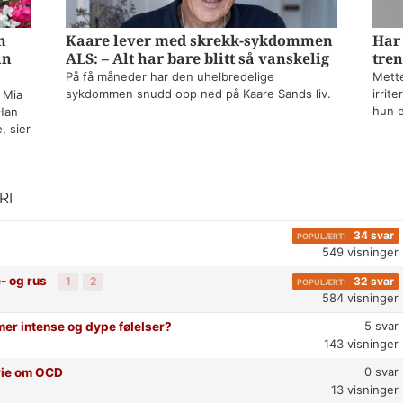
n
Kaare lever med skrekk-sykdommen
Har 
un
ALS: – Alt har bare blitt så vanskelig
tren
På få måneder har den uhelbredelige
Mette
sykdommen snudd opp ned på Kaare Sands liv.
irrit
 Mia
hun e
Han
, sier
RI
34
svar
549
visninger
e- og rus
32
svar
1
2
584
visninger
5
svar
mer intense og dype følelser?
143
visninger
0
svar
rie om OCD
13
visninger