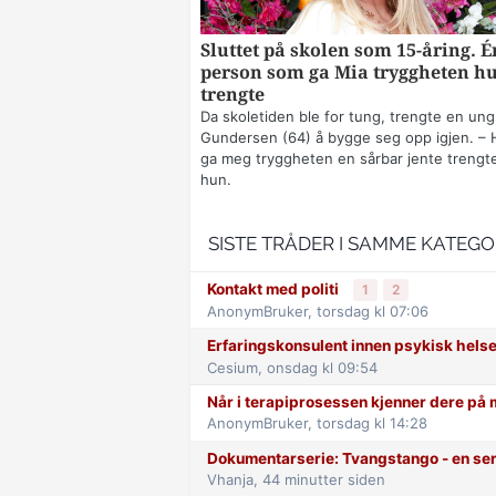
Sluttet på skolen som 15-åring. É
person som ga Mia tryggheten h
trengte
Da skoletiden ble for tung, trengte en ung
Gundersen (64) å bygge seg opp igjen. – 
ga meg tryggheten en sårbar jente trengte
hun.
SISTE TRÅDER I SAMME KATEGO
Kontakt med politi
1
2
AnonymBruker,
torsdag kl 07:06
Erfaringskonsulent innen psykisk hels
Cesium,
onsdag kl 09:54
Når i terapiprosessen kjenner dere på 
AnonymBruker,
torsdag kl 14:28
Dokumentarserie: Tvangstango - en se
Vhanja,
44 minutter siden