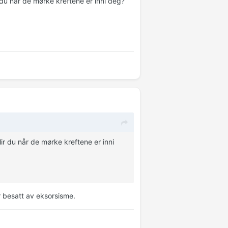
 du når de mørke kreftene er inni deg?
ir du når de mørke kreftene er inni
r besatt av eksorsisme.