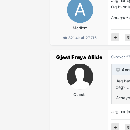
Jeg har o
Og hvor l
Anonymko
Medlem
Si
321,4k
27 716
Gjest Frøya Alilde
Skrevet
27
Anon
Jeg har
deg? O
Guests
Anonym
Jeg har j
Si