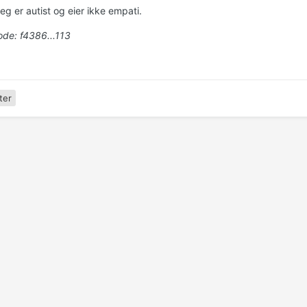
eg er autist og eier ikke empati.
de: f4386...113
ter