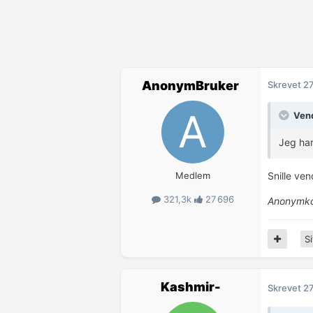
AnonymBruker
Skrevet
27
Vend
Jeg har
Medlem
Snille ven
321,3k
27 696
Anonymko
Si
Kashmir-
Skrevet
27