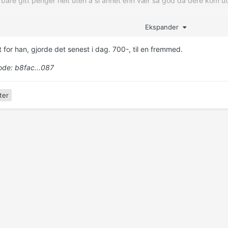
u bare gitt penger helt uten å si annet enn vær så god da dere kom u
u sagt at du husket at vedkommende hadde lånt deg en gang, og selv 
Ekspander
is det var feil, så helt grei i så fall?
u handlet en pose med mat og gitt h*n?
lt for han, gjorde det senest i dag. 700-, til en fremmed.
de: b8fac...087
ter