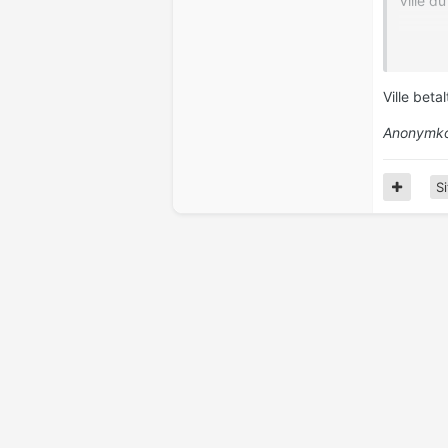
Ville d
Ville d
og at hv
Ville d
Ville beta
Annet?
Anonymko
Si