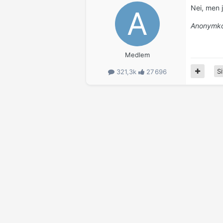
Nei, men j
Anonymko
Medlem
Si
321,3k
27 696