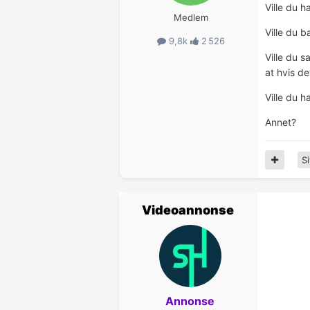
Ville du h
Medlem
Ville du 
9,8k
2 526
Ville du 
at hvis det
Ville du 
Annet?
Si
Videoannonse
Annonse