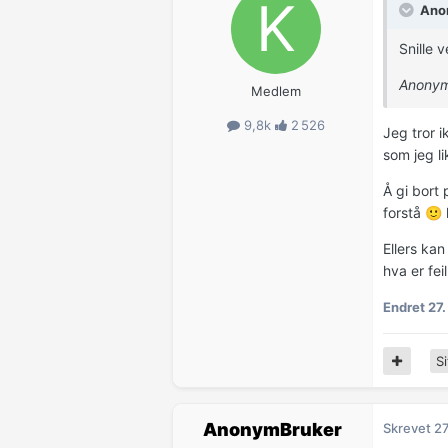
Anon
Snille 
Anonym
Medlem
9,8k
2 526
Jeg tror i
som jeg li
Å gi bort
forstå
🙂
Ellers kan
hva er fei
Endret
27
Si
AnonymBruker
Skrevet
27