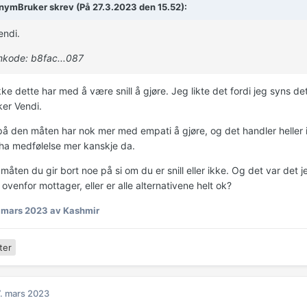
ymBruker skrev (På 27.3.2023 den 15.52):
vendi.
kode: b8fac...087
kke dette har med å være snill å gjøre. Jeg likte det fordi jeg syns d
ker Vendi.
 på den måten har nok mer med empati å gjøre, og det handler heller 
ha medfølelse mer kanskje da.
 måten du gir bort noe på si om du er snill eller ikke. Og det var det j
l ovenfor mottager, eller er alle alternativene helt ok?
. mars 2023
av Kashmir
ter
. mars 2023