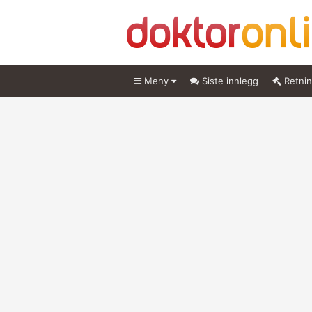
Meny
Siste innlegg
Retnin