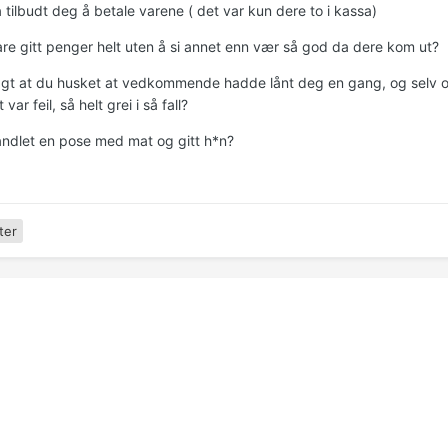
a tilbudt deg å betale varene ( det var kun dere to i kassa)
bare gitt penger helt uten å si annet enn vær så god da dere kom ut?
sagt at du husket at vedkommende hadde lånt deg en gang, og selv om
 var feil, så helt grei i så fall?
handlet en pose med mat og gitt h*n?
ter