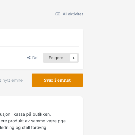
All aktivitet
Del
Følgere
1
t nytt emne
Svar i emnet
usjon i kassa på butikken.
lligere produkt av samme være pga
dning og stell forøvrig.