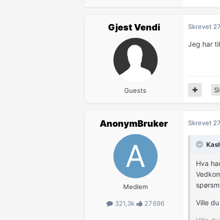
Gjest Vendi
Skrevet
27
Jeg har t
Si
Guests
AnonymBruker
Skrevet
27
Kash
Hva had
Vedkomm
spørsmå
Medlem
Ville d
321,3k
27 696