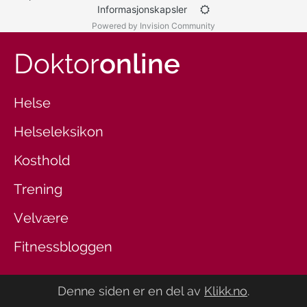
Informasjonskapsler
Powered by Invision Community
Doktor
online
Helse
Helseleksikon
Kosthold
Trening
Velvære
Fitnessbloggen
Denne siden er en del av
Klikk.no
.