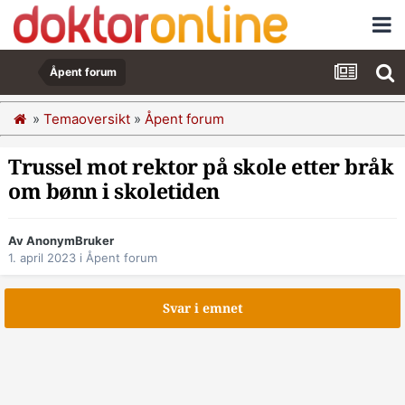
Åpent forum
»
Temaoversikt
»
Åpent forum
Trussel mot rektor på skole etter bråk
om bønn i skoletiden
Av AnonymBruker
1. april 2023
i
Åpent forum
Svar i emnet