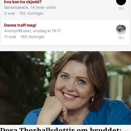
hva kan ha skjedd?
Banankaka04,
14 timer siden
3
svar
102
visninger
Denne traff meg!
AnonymBruker,
onsdag kl 19:17
11
svar
165
visninger