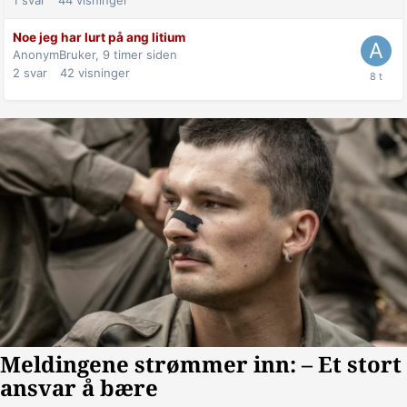
Noe jeg har lurt på ang litium
AnonymBruker,
9 timer siden
2
svar
42
visninger