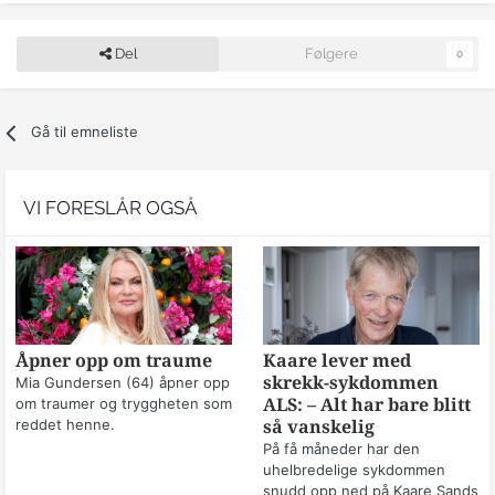
Del
Følgere
0
Gå til emneliste
VI FORESLÅR OGSÅ
Åpner opp om traume
Kaare lever med
skrekk-sykdommen
Mia Gundersen (64) åpner opp
om traumer og tryggheten som
ALS: – Alt har bare blitt
reddet henne.
så vanskelig
På få måneder har den
uhelbredelige sykdommen
snudd opp ned på Kaare Sands