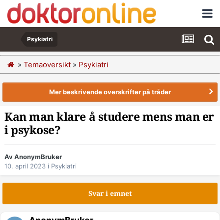
Psykiatri
»
Temaoversikt
»
Psykiatri
Mer beskrivende overskrifter på tråder
Kan man klare å studere mens man er
i psykose?
Av AnonymBruker
10. april 2023
i
Psykiatri
Svar i emnet