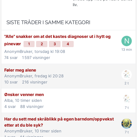
liv.
SISTE TRÅDER I SAMME KATEGORI
"Alle" snakker om at det kastes diagnoser ut i hytt og
pinevær
1
2
3
4
AnonymBruker,
torsdag kl 19:08
74
svar
1 597
visninger
Føler meg alene
AnonymBruker,
fredag kl 20:28
10
svar
216
visninger
Ønsker venner men
Alba,
10 timer siden
4
svar
88
visninger
Har du sett med skråblikk på egen barndom/oppvekst
etter at du ble syk?
AnonymBruker,
10 timer siden
1
svar
44
visninger