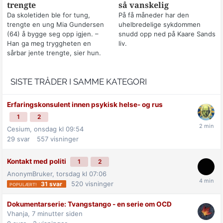
trengte
så vanskelig
Da skoletiden ble for tung,
På få måneder har den
trengte en ung Mia Gundersen
uhelbredelige sykdommen
(64) å bygge seg opp igjen. –
snudd opp ned på Kaare Sands
Han ga meg tryggheten en
liv.
sårbar jente trengte, sier hun.
SISTE TRÅDER I SAMME KATEGORI
Erfaringskonsulent innen psykisk helse- og rus
1
2
Cesium,
onsdag kl 09:54
29
svar
557
visninger
Kontakt med politi
1
2
AnonymBruker,
torsdag kl 07:06
520
visninger
31
svar
Dokumentarserie: Tvangstango - en serie om OCD
Vhanja,
7 minutter siden