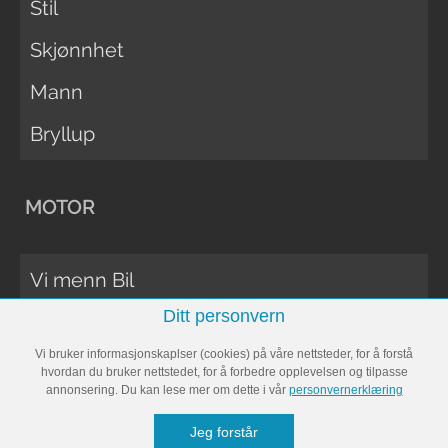
Stil
Skjønnhet
Mann
Bryllup
MOTOR
Vi menn Bil
Ditt personvern
Biltester
Vi bruker informasjonskaplser (cookies) på våre nettsteder, for å forstå
Vi Menn Båt
hvordan du bruker nettstedet, for å forbedre opplevelsen og tilpasse
annonsering. Du kan lese mer om dette i vår
personvernerklæring
Båttester
Jeg forstår
Bobil