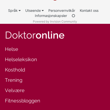
Språk
Utseende
Personvernvilkår
Kontakt oss
Informasjonskapsler
Powered by Invision Community
Doktor
online
Helse
Helseleksikon
Kosthold
Trening
Velvære
Fitnessbloggen