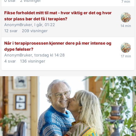
0
svar
2
visninger
Fikse forholdet mitt til mat - hvor viktig er det og hvor
stor plass bør det få i terapien?
AnonymBruker,
I går, 01:22
12
svar
209
visninger
Når i terapiprosessen kjenner dere på mer intense og
dype følelser?
AnonymBruker,
torsdag kl 14:28
4
svar
136
visninger