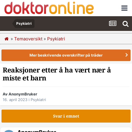
Psykiatri
»
Temaoversikt
»
Psykiatri
Mer beskrivende overskrifter på tråder
Reaksjoner etter å ha vært nær å
miste et barn
Av AnonymBruker
16. april 2023
i
Psykiatri
Svar i emnet