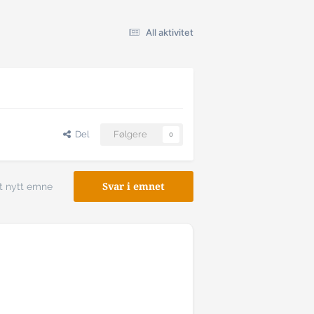
All aktivitet
Del
Følgere
0
t nytt emne
Svar i emnet