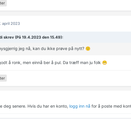
ter
. april 2023
i skrev (På 19.4.2023 den 15.49):
t nysgjerrig jeg nå, kan du ikke prøve på nytt?
🙂
godt å ronk, men einnå ber å pul. Da træff man ju folk
😁
ter
re deg senere. Hvis du har en konto,
logg inn nå
for å poste med kont