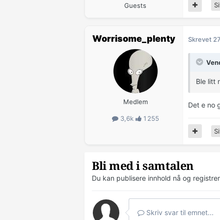
Si
Guests
Worrisome_plenty
Skrevet
27
Vend
Ble lit
Medlem
Det e no 
3,6k
1 255
Si
Bli med i samtalen
Du kan publisere innhold nå og registre
Skriv svar til emnet...