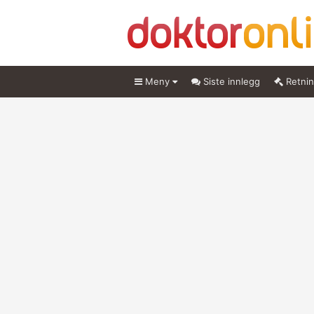
Meny
Siste innlegg
Retnin