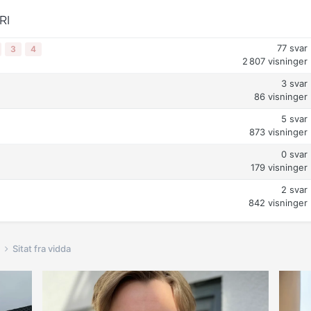
RI
77
svar
3
4
2 807
visninger
3
svar
86
visninger
5
svar
873
visninger
0
svar
179
visninger
2
svar
842
visninger
Sitat fra vidda