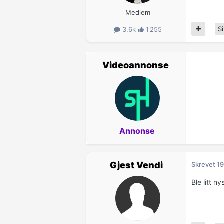
Medlem
Si
3,6k
1 255
Videoannonse
Annonse
Gjest Vendi
Skrevet
19
Ble litt n