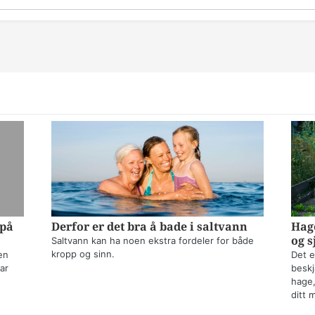
 på
Derfor er det bra å bade i saltvann
Hage
og s
Saltvann kan ha noen ekstra fordeler for både
kropp og sinn.
en
Det e
ar
beskj
hage,
ditt 