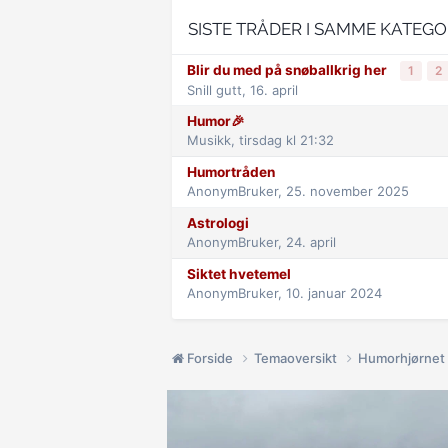
SISTE TRÅDER I SAMME KATEGO
Blir du med på snøballkrig her
1
2
Snill gutt,
16. april
Humor🎉
Musikk,
tirsdag kl 21:32
Humortråden
AnonymBruker,
25. november 2025
Astrologi
AnonymBruker,
24. april
Siktet hvetemel
AnonymBruker,
10. januar 2024
Forside
Temaoversikt
Humorhjørnet