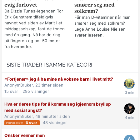
evig forlovet
smører seg med
solkrem?
Da Dizzie Tunes-legenden Tor
Erik Gunstrøm tilfeldigvis
Får man D-vitaminer når man
havnet ved siden av Marit i et
smører seg med solkrem?
middagsselskap, fant de tonen
Lege Anne Louise Nielsen
med én gang. Nå har de ring
svarer leseren.
på fingeren og bor 50 meter
fra hverandre.
SISTE TRÅDER I SAMME KATEGORI
«Fortjener» jeg å ha mine nå voksne barn i livet mitt?
AnonymBruker,
23 timer siden
15
svar
295
visninger
Hva er deres tips for å komme seg igjennom bryllup
med sosial angst?
AnonymBruker,
48 minutter siden
48
visninger
6
svar
Ønsker venner men