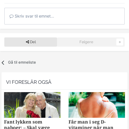
Skriv svar til emnet...
Del
Følgere
0
Gå til emneliste
VI FORESLÅR OGSÅ
Fant lykken som
Får man i seg D-
naboer: – Skal være
vitaminer når man