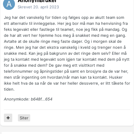
AnonymBruker
Skrevet
20. april 2023
Jeg har det vanskelig for tiden og følges opp av akutt team som
ett alternativ til innleggelse. Her jeg bor må man ha henvisning fra
feks legevakt eller fastlege til teamet, noe jeg fikk på mandag. Og
de har alt vert her hjemme hos meg å snakket med meg en gang.
Avtalte at de skulle ringe meg faste dager. Og i morgen skal de
ringe. Men jeg har det ekstra vanskelig i kveld og trenger noen å
snakke med. Kan jeg på bakgrunn av det ringe dem selv? Eller må
jeg ta kontakt med legevakt som igjen tar kontakt med dem på nytt
for å snakke med dem? De gav meg ett visittkort med
telefonnummer og åpningstider på samt en brosjyre da de var her,
men står ingenting om hvordan/når man kan ta kontakt. Husker
ikke helt hva de sa når de var her heller dessverre, er litt tåkete for
tiden.
Anonymkode: b648f...654
Siter