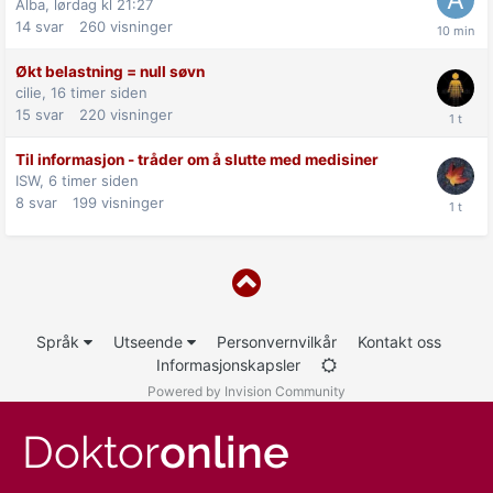
Alba,
lørdag kl 21:27
14
svar
260
visninger
Økt belastning = null søvn
cilie,
16 timer siden
15
svar
220
visninger
Til informasjon - tråder om å slutte med medisiner
ISW,
6 timer siden
8
svar
199
visninger
Språk
Utseende
Personvernvilkår
Kontakt oss
Informasjonskapsler
Powered by Invision Community
Doktor
online