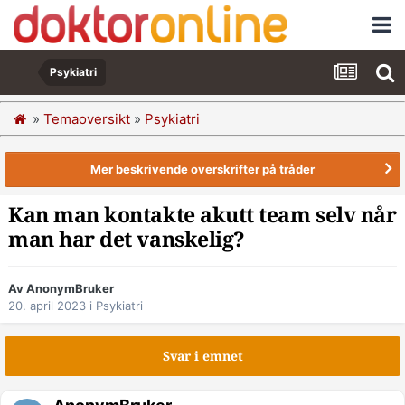
Psykiatri
»
Temaoversikt
»
Psykiatri
Mer beskrivende overskrifter på tråder
Kan man kontakte akutt team selv når
man har det vanskelig?
Av AnonymBruker
20. april 2023
i
Psykiatri
Svar i emnet