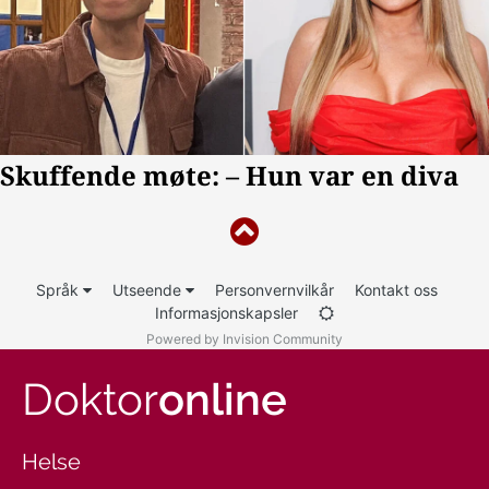
Språk
Utseende
Personvernvilkår
Kontakt oss
Informasjonskapsler
Powered by Invision Community
Doktor
online
Helse