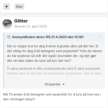
Siter
Glitter
Skrevet
21. april 2023
AnonymBruker skrev (På 21.4.2023 den 15.16):
Det er neppe bra for deg å drive å gruble sånn på det her. Er
det viktig for deg å bli betegnet som psykotisk? Hvis de mener
du har psykose så står det også i journalen din, og det gjør
det vel ikke siden du lurer på kun det her?
Å være paranoid er ikke ensbetydende med å være psykotisk.
Samme med at man kan ha psykotiske symptomer uten å være
psykotisk.
Ekspander
Og på samme måte som at vi alle kan ha symptomer på
borderline, som f. Eks ustabilt humør uten at vi er borderlinere
Må TS ønske å bli betegnet som psykotisk for å lure på hva noe i
av den grunn.
den retningen betyr?
Anonymkode: 7f5b1...1cd