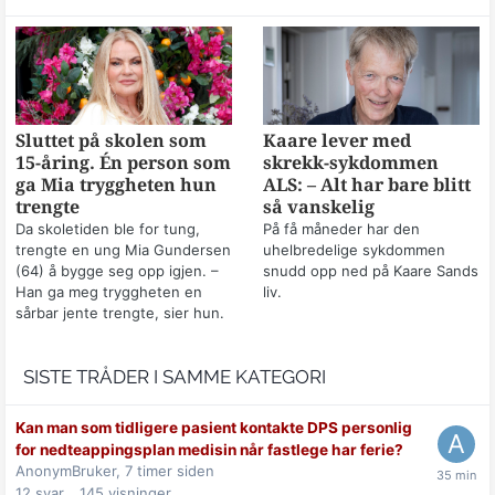
Sluttet på skolen som
Kaare lever med
15-åring. Én person som
skrekk-sykdommen
ga Mia tryggheten hun
ALS: – Alt har bare blitt
trengte
så vanskelig
Da skoletiden ble for tung,
På få måneder har den
trengte en ung Mia Gundersen
uhelbredelige sykdommen
(64) å bygge seg opp igjen. –
snudd opp ned på Kaare Sands
Han ga meg tryggheten en
liv.
sårbar jente trengte, sier hun.
SISTE TRÅDER I SAMME KATEGORI
Kan man som tidligere pasient kontakte DPS personlig
for nedteappingsplan medisin når fastlege har ferie?
AnonymBruker,
7 timer siden
12
svar
145
visninger