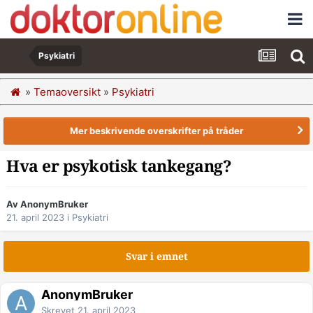
Psykiatri
»
Temaoversikt
»
Psykiatri
Mer beskrivende overskrifter på tråder
Hva er psykotisk tankegang?
Av AnonymBruker
21. april 2023
i
Psykiatri
Svar i emnet
AnonymBruker
Skrevet
21. april 2023