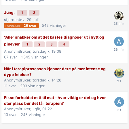
Jung.
1
2
stjernestøv,
29. juli
542
visninger
29
svar
"Alle" snakker om at det kastes diagnoser ut i hytt og
pinevær
1
2
3
4
AnonymBruker,
torsdag kl 19:08
67
svar
1 345
visninger
Når i terapiprosessen kjenner dere på mer intense og
dype følelser?
AnonymBruker,
torsdag kl 14:28
11
svar
203
visninger
Fikse forholdet mitt til mat - hvor viktig er det og hvor
stor plass bør det få i terapien?
AnonymBruker,
I går, 01:22
13
svar
245
visninger