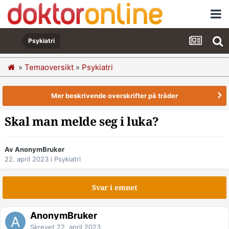
Psykiatri
»
Temaoversikt
»
Psykiatri
Mer beskrivende overskrifter på tråder
Skal man melde seg i luka?
Av AnonymBruker
22. april 2023
i
Psykiatri
Svar i emnet
AnonymBruker
Skrevet
22. april 2023