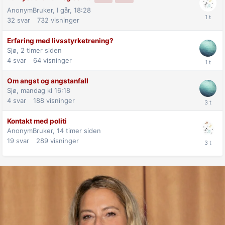
AnonymBruker,
I går, 18:28
32
svar
732
visninger
Erfaring med livsstyrketrening?
Sjø,
2 timer siden
4
svar
64
visninger
Om angst og angstanfall
Sjø,
mandag kl 16:18
4
svar
188
visninger
Kontakt med politi
AnonymBruker,
14 timer siden
19
svar
289
visninger