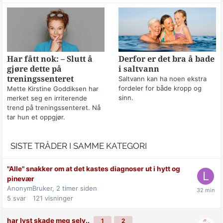
Har fått nok: – Slutt å
Derfor er det bra å bade
gjøre dette på
i saltvann
treningssenteret
Saltvann kan ha noen ekstra
fordeler for både kropp og
Mette Kirstine Goddiksen har
sinn.
merket seg en irriterende
trend på treningssenteret. Nå
tar hun et oppgjør.
SISTE TRÅDER I SAMME KATEGORI
"Alle" snakker om at det kastes diagnoser ut i hytt og
pinevær
AnonymBruker,
2 timer siden
5
svar
121
visninger
har lyst skade meg selv..
1
2