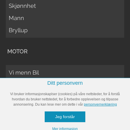
Skjønnhet
Mann
Bryllup
MOTOR
Vi menn Bil
Ditt personvern
Biltester
Vi bruker informasjonskaplser (cookies) på våre nettsteder, for å forstå
Vi Menn Båt
hvordan du bruker nettstedet, for å forbedre opplevelsen og tilpasse
annonsering. Du kan lese mer om dette i vår
personvernerklæring
Båttester
Jeg forstår
Bobil
Mer informasjon