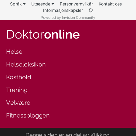
Språk
Utseende
Personvernvilkår
Kontakt oss
Informasjonskapsler
Powered by Invision Community
Doktor
online
Helse
Helseleksikon
Kosthold
Trening
Velvære
Fitnessbloggen
Denne siden er en del av
Klikk.no
.