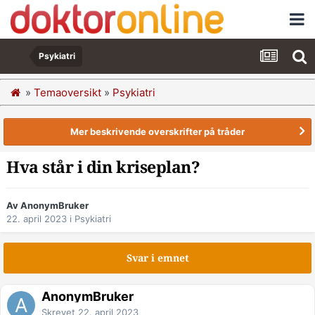
Psykiatri
»
Temaoversikt
»
Psykiatri
Mer beskrivende overskrifter på tråder
Hva står i din kriseplan?
Av AnonymBruker
22. april 2023
i
Psykiatri
Svar i emnet
AnonymBruker
Skrevet
22. april 2023