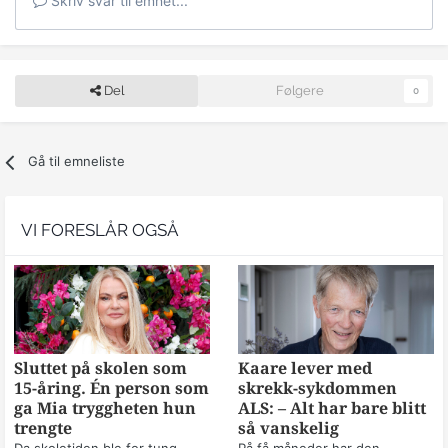
Skriv svar til emnet...
Del
Følgere
0
Gå til emneliste
VI FORESLÅR OGSÅ
Sluttet på skolen som
Kaare lever med
15-åring. Én person som
skrekk-sykdommen
ga Mia tryggheten hun
ALS: – Alt har bare blitt
trengte
så vanskelig
Da skoletiden ble for tung,
På få måneder har den