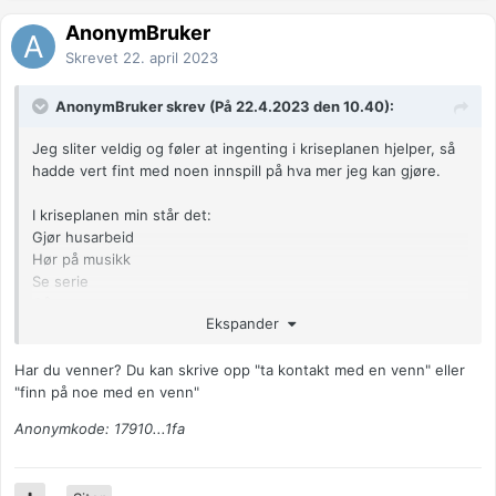
AnonymBruker
Skrevet
22. april 2023
AnonymBruker skrev (På 22.4.2023 den 10.40):
Jeg sliter veldig og føler at ingenting i kriseplanen hjelper, så
hadde vert fint med noen innspill på hva mer jeg kan gjøre.
I kriseplanen min står det:
Gjør husarbeid
Hør på musikk
Se serie
Gå en tur
Ekspander
Skriv ned tanker
Har du venner? Du kan skrive opp "ta kontakt med en venn" eller
Kontakt hjelpetelefon, fastlege eller legevakt ved behov.
"finn på noe med en venn"
Anonymkode: 95a84...eca
Anonymkode: 17910...1fa