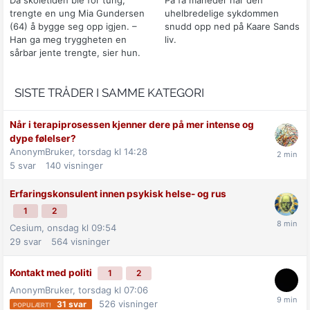
trengte en ung Mia Gundersen
uhelbredelige sykdommen
(64) å bygge seg opp igjen. –
snudd opp ned på Kaare Sands
Han ga meg tryggheten en
liv.
sårbar jente trengte, sier hun.
SISTE TRÅDER I SAMME KATEGORI
Når i terapiprosessen kjenner dere på mer intense og
dype følelser?
AnonymBruker,
torsdag kl 14:28
5
svar
140
visninger
Erfaringskonsulent innen psykisk helse- og rus
1
2
Cesium,
onsdag kl 09:54
29
svar
564
visninger
Kontakt med politi
1
2
AnonymBruker,
torsdag kl 07:06
526
visninger
31
svar