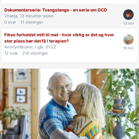
Dokumentarserie: Tvangstango - en serie om OCD
Vhanja,
13 minutter siden
0
svar
11
visninger
Fikse forholdet mitt til mat - hvor viktig er det og hvor
stor plass bør det få i terapien?
AnonymBruker,
I går, 01:22
12
svar
210
visninger